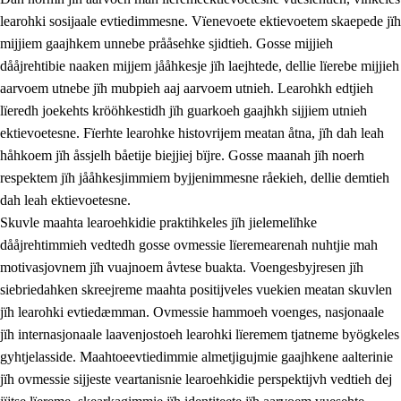
learohki sosijaale evtiedimmesne. Vïenevoete ektievoetem skaepede jïh
mijjiem gaajhkem unnebe prååsehke sjidtieh. Gosse mijjieh
dååjrehtibie naaken mijjem jååhkesje jïh laejhtede, dellie lïerebe mijjieh
aarvoem utnebe jïh mubpieh aaj aarvoem utnieh. Learohkh edtjieh
lïeredh joekehts krööhkestidh jïh guarkoeh gaajhkh sijjiem utnieh
ektievoetesne. Fïerhte learohke histovrijem meatan åtna, jïh dah leah
håhkoem jïh åssjelh båetije biejjiej bïjre. Gosse maanah jïh noerh
respektem jïh jååhkesjimmiem byjjenimmesne råekieh, dellie demtieh
dah leah ektievoetesne.
Skuvle maahta learoehkidie praktihkeles jïh jielemelïhke
dååjrehtimmieh vedtedh gosse ovmessie lïeremearenah nuhtjie mah
motivasjovnem jïh vuajnoem åvtese buakta. Voengesbyjresen jïh
siebriedahken skreejreme maahta positijveles vuekien meatan skuvlen
jïh learohki evtiedæmman. Ovmessie hammoeh voenges, nasjonaale
jïh internasjonaale laavenjostoeh learohki lïeremem tjatneme byögkeles
gyhtjelasside. Maahtoeevtiedimmie almetjigujmie gaajhkene aalterinie
jïh ovmessie sijjeste veartanisnie learoehkidie perspektijvh vedtieh dej