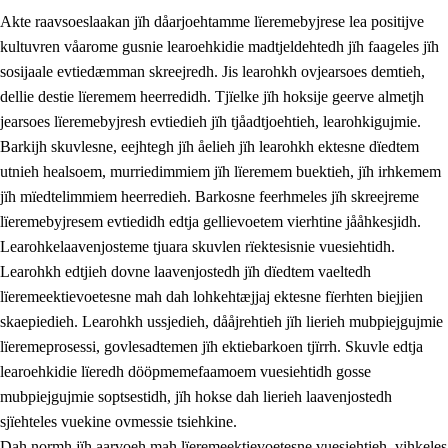
Akte raavsoeslaakan jïh dåarjoehtamme lïeremebyjrese lea positijve
kultuvren våarome gusnie learoehkidie madtjeldehtedh jïh faageles jïh
sosijaale evtiedæmman skreejredh. Jis learohkh ovjearsoes demtieh,
dellie destie lïeremem heerredidh. Tjïelke jïh hoksije geerve almetjh
jearsoes lïeremebyjresh evtiedieh jïh tjåadtjoehtieh, learohkigujmie.
Barkijh skuvlesne, eejhtegh jïh åelieh jïh learohkh ektesne dïedtem
utnieh healsoem, murriedimmiem jïh lïeremem buektieh, jïh irhkemem
jïh mïedtelimmiem heerredieh. Barkosne feerhmeles jïh skreejreme
3.
Prinsihph skuvlen rïektesisnie
lïeremebyjresem evtiedidh edtja gellievoetem vierhtine jååhkesjidh.
3.1
Feerhmeles lïeremebyjrese
Learohkelaavenjosteme tjuara skuvlen rïektesisnie vuesiehtidh.
Learohkh edtjieh dovne laavenjostedh jïh dïedtem vaeltedh
3.2
Ööhpehtimmie jïh sjïehtedamme lïerehtimmie
lïeremeektievoetesne mah dah lohkehtæjjaj ektesne fïerhten biejjien
3.3
Gåetie jïh skuvle laavenjostoeh
skaepiedieh. Learohkh ussjedieh, dååjrehtieh jïh lierieh mubpiejgujmie
lïeremeprosessi, govlesadtemen jïh ektiebarkoen tjïrrh. Skuvle edtja
3.4
Lïerehtimmie learoesïeltesne jïh barkoejielemisnie
learoehkidie lïeredh dööpmemefaamoem vuesiehtidh gosse
3.5
Profesjonsektievoete jïh skuvleevtiedimmie
mubpiejgujmie soptsestidh, jïh hokse dah lierieh laavenjostedh
sjïehteles vuekine ovmessie tsiehkine.
Dah normh jïh aarvoeh mah lïeremeektievoetesne vuesiehtieh, vihkeles