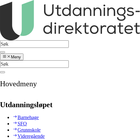
Meny
Hovedmeny
Utdanningsløpet
Barnehage
SFO
Grunnskole
Videregående