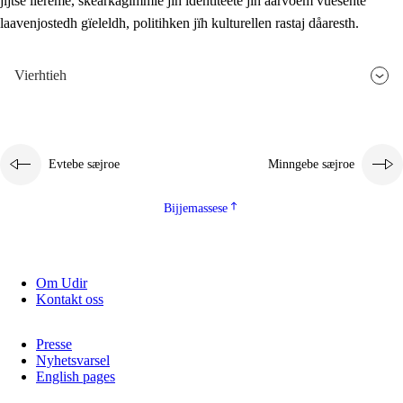
jïjtse lïereme, skearkagimmie jïh identiteete jïh aarvoem vuesehte
laavenjostedh gïeleldh, politihken jïh kulturellen rastaj dåaresth.
Vierhtieh
Evtebe sæjroe
Minngebe sæjroe
Bijjemassese
Om Udir
Kontakt oss
Presse
Nyhetsvarsel
English pages