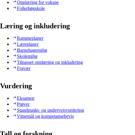
Opplæring for voksne
Folkehøgskole
Læring og inkludering
Rammeplaner
Læreplaner
Barnehagemiljø
Skolemiljø
Tilpasset opplæring og inkludering
Fravær
Vurdering
Eksamen
Prøver
Standpunkt- og underveisvurdering
Vitnemål og kompetansebevis
Tall og forskning