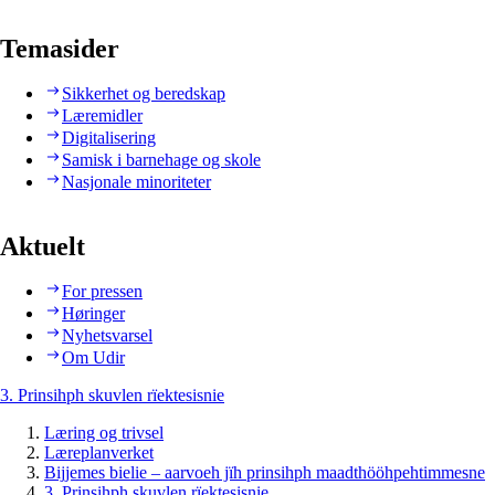
Temasider
Sikkerhet og beredskap
Læremidler
Digitalisering
Samisk i barnehage og skole
Nasjonale minoriteter
Aktuelt
For pressen
Høringer
Nyhetsvarsel
Om Udir
3. Prinsihph skuvlen rïektesisnie
Læring og trivsel
Læreplanverket
Bijjemes bielie – aarvoeh jïh prinsihph maadthööhpehtimmesne
3. Prinsihph skuvlen rïektesisnie