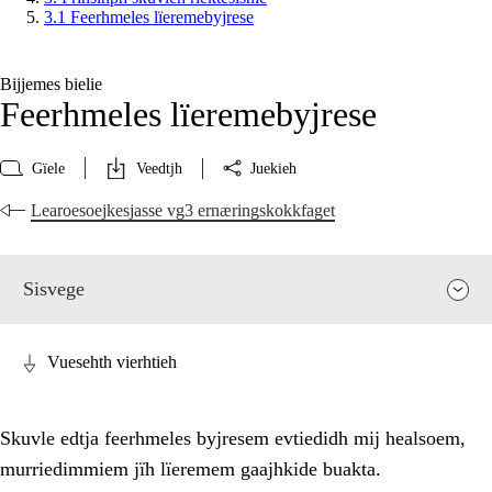
3.1 Feerhmeles lïeremebyjrese
Bijjemes bielie
Feerhmeles lïeremebyjrese
Gïele
Veedtjh
Juekieh
Learoesoejkesjasse vg3 ernæringskokkfaget
Sisvege
Vuesehth vierhtieh
Skuvle edtja feerhmeles byjresem evtiedidh mij healsoem,
murriedimmiem jïh lïeremem gaajhkide buakta.