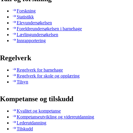
Forskning
Statistikk
Elevundersøkelsen
Foreldreundersøkelsen i barnehage
Lærlingundersøkelsen
Innrapportering
Regelverk
Regelverk for barnehage
Regelverk for skole og opplæring
Tilsyn
Kompetanse og tilskudd
Kvalitet og kompetanse
Kompetanseutvikling og videreutdanning
Lederutdanning
Tilskudd