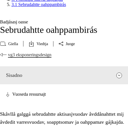
3.1 Sebrudahtte oahppambirás
Badjásasj oasse
Sebrudahtte oahppambirás
Giella
Viedtja
Juoge
vg3 eksponeringsdesign
Sisadno
Vuoseda ressursajt
Skåvllå galggá sebrudahtte aktisasjvuodav åvddånahttet mij
åvdedit varresvuodav, soapptsomav ja oahppamav gájkajda.