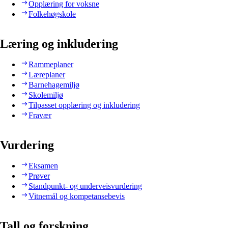
Opplæring for voksne
Folkehøgskole
Læring og inkludering
Rammeplaner
Læreplaner
Barnehagemiljø
Skolemiljø
Tilpasset opplæring og inkludering
Fravær
Vurdering
Eksamen
Prøver
Standpunkt- og underveisvurdering
Vitnemål og kompetansebevis
Tall og forskning