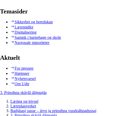
Temasider
Sikkerhet og beredskap
Læremidler
Digitalisering
Samisk i barnehage og skole
Nasjonale minoriteter
Aktuelt
For pressen
Høringer
Nyhetsvarsel
Om Udir
3. Prinsihpa skåvlå dåjmajda
Læring og trivsel
Læreplanverket
Badjásasj oasse – árvo ja prinsihpa vuodoåhpadussaj
3. Prinsihpa skåvlå dåjmajda