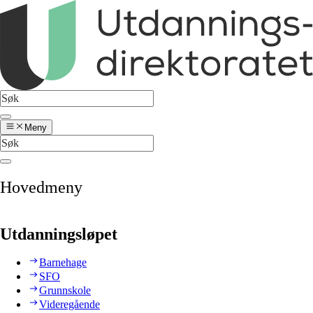
Meny
Hovedmeny
Utdanningsløpet
Barnehage
SFO
Grunnskole
Videregående