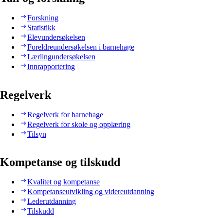
Forskning
Statistikk
Elevundersøkelsen
Foreldreundersøkelsen i barnehage
Lærlingundersøkelsen
Innrapportering
Regelverk
Regelverk for barnehage
Regelverk for skole og opplæring
Tilsyn
Kompetanse og tilskudd
Kvalitet og kompetanse
Kompetanseutvikling og videreutdanning
Lederutdanning
Tilskudd