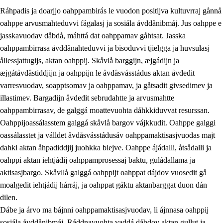
Ráhpadis ja doarjjo oahppambirás le vuodon positijva kultuvrraj gånnå
oahppe arvusmahteduvvi fágalasj ja sosiála åvddånibmáj. Jus oahppe e
jasskavuodav dåbdå, máhttá dat oahppamav gåhtsat. Jasska
oahppambirrasa åvddånahteduvvi ja bisoduvvi tjielgga ja huvsulasj
ållessjattugijs, aktan oahppij. Skåvlå barggijn, æjgádijn ja
æjgátåvdåstiddjijn ja oahppijn le åvdåsvásstádus aktan åvdedit
varresvuodav, soapptsomav ja oahppamav, ja gåtsadit givsedimev ja
illastimev. Bargadijn åvdedit sebrudahtte ja arvusmahtte
3.
Prinsihpa skåvlå dåjmajda
oahppambirrasav, de galggá moattevuohta dåhkkiduvvat resurssan.
3.1
Sebrudahtte oahppambirás
Oahppijoassálasstem galggá skåvlå bargov vájkkudit. Oahppe galggi
oassálasstet ja válldet åvdåsvásstádusáv oahppamaktisasjvuodas majt
3.2
Åhpadibme ja hiebadum åhpadus
dahki aktan åhpadiddjij juohkka biejve. Oahppe ájádalli, åtsådalli ja
3.3
Aktisasjbarggo sijda ja skåvlå gaskan
oahppi aktan iehtjádij oahppamprosessaj baktu, guládallama ja
aktisasjbargo. Skåvllå galggá oahppijt oahppat dájdov vuosedit gå
3.4
Åhpadus åhpadusvidnudagán ja barggoiellemin
moalgedit iehtjádij hárráj, ja oahppat gåktu aktanbarggat duon dán
3.5
Profesjåvnåaktisasjvuohta ja skåvllååvddånibme
dilen.
Dábe ja árvo ma bájnni oahppamaktisasjvuodav, li ájnnasa oahppij
sosiála åvddånibmáj. Ráddnavuohta vaddá dåbdov aktan gullut ja