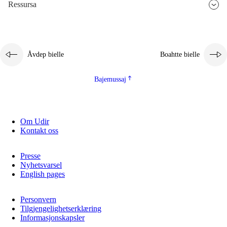
Ressursa
Åvdep bielle
Boahtte bielle
Bajemussaj
Om Udir
Kontakt oss
Presse
Nyhetsvarsel
English pages
Personvern
Tilgjengelighetserklæring
Informasjonskapsler