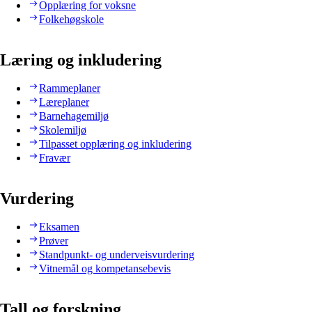
Opplæring for voksne
Folkehøgskole
Læring og inkludering
Rammeplaner
Læreplaner
Barnehagemiljø
Skolemiljø
Tilpasset opplæring og inkludering
Fravær
Vurdering
Eksamen
Prøver
Standpunkt- og underveisvurdering
Vitnemål og kompetansebevis
Tall og forskning