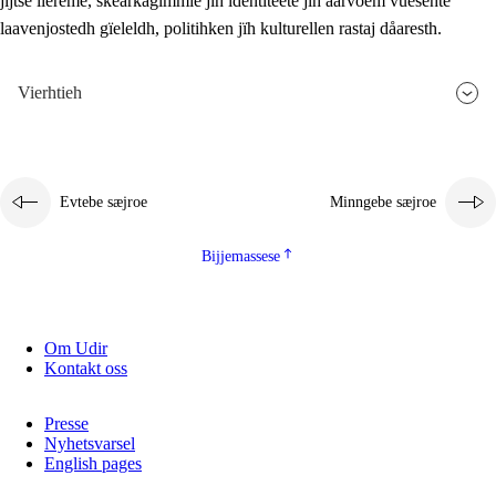
jïjtse lïereme, skearkagimmie jïh identiteete jïh aarvoem vuesehte
laavenjostedh gïeleldh, politihken jïh kulturellen rastaj dåaresth.
Vierhtieh
Evtebe sæjroe
Minngebe sæjroe
Bijjemassese
Om Udir
Kontakt oss
Presse
Nyhetsvarsel
English pages