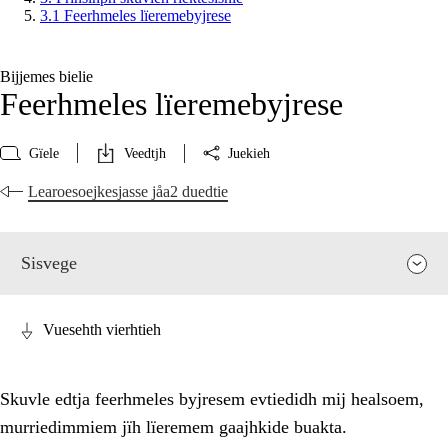
3.1 Feerhmeles lïeremebyjrese
Bijjemes bielie
Feerhmeles lïeremebyjrese
Gïele
Veedtjh
Juekieh
Learoesoejkesjasse jåa2 duedtie
Sisvege
Vuesehth vierhtieh
Skuvle edtja feerhmeles byjresem evtiedidh mij healsoem,
murriedimmiem jïh lïeremem gaajhkide buakta.