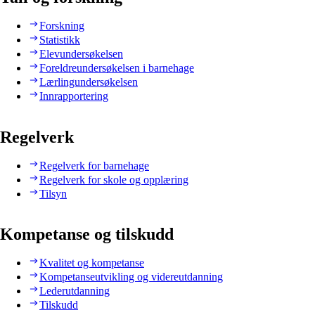
Forskning
Statistikk
Elevundersøkelsen
Foreldreundersøkelsen i barnehage
Lærlingundersøkelsen
Innrapportering
Regelverk
Regelverk for barnehage
Regelverk for skole og opplæring
Tilsyn
Kompetanse og tilskudd
Kvalitet og kompetanse
Kompetanseutvikling og videreutdanning
Lederutdanning
Tilskudd