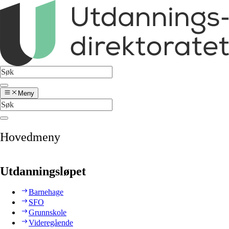
Meny
Hovedmeny
Utdanningsløpet
Barnehage
SFO
Grunnskole
Videregående