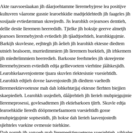
Akte raavsoeslaakan jïh dåarjoehtamme lïeremebyjrese lea positijve
kultuvren våarome gusnie learoehkidie madtjeldehtedh jïh faageles jïh
sosijaale evtiedæmman skreejredh. Jis learohkh ovjearsoes demtieh,
dellie destie lïeremem heerredidh. Tjïelke jïh hoksije geerve almetjh
jearsoes lïeremebyjresh evtiedieh jïh tjåadtjoehtieh, learohkigujmie.
Barkijh skuvlesne, eejhtegh jïh åelieh jïh learohkh ektesne dïedtem
utnieh healsoem, murriedimmiem jïh lïeremem buektieh, jïh irhkemem
jïh mïedtelimmiem heerredieh. Barkosne feerhmeles jïh skreejreme
3.
Prinsihph skuvlen rïektesisnie
lïeremebyjresem evtiedidh edtja gellievoetem vierhtine jååhkesjidh.
3.1
Feerhmeles lïeremebyjrese
Learohkelaavenjosteme tjuara skuvlen rïektesisnie vuesiehtidh.
Learohkh edtjieh dovne laavenjostedh jïh dïedtem vaeltedh
3.2
Ööhpehtimmie jïh sjïehtedamme lïerehtimmie
lïeremeektievoetesne mah dah lohkehtæjjaj ektesne fïerhten biejjien
3.3
Gåetie jïh skuvle laavenjostoeh
skaepiedieh. Learohkh ussjedieh, dååjrehtieh jïh lierieh mubpiejgujmie
lïeremeprosessi, govlesadtemen jïh ektiebarkoen tjïrrh. Skuvle edtja
3.4
Lïerehtimmie learoesïeltesne jïh barkoejielemisnie
learoehkidie lïeredh dööpmemefaamoem vuesiehtidh gosse
3.5
Profesjonsektievoete jïh skuvleevtiedimmie
mubpiejgujmie soptsestidh, jïh hokse dah lierieh laavenjostedh
sjïehteles vuekine ovmessie tsiehkine.
Dah normh jïh aarvoeh mah lïeremeektievoetesne vuesiehtieh, vihkeles