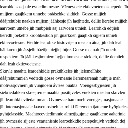
learohki sosijaale evtiedimmesne. Vïenevoete ektievoetem skaepede jïh
mijjiem gaajhkem unnebe prååsehke sjidtieh. Gosse mijjieh
dååjrehtibie naaken mijjem jååhkesje jïh laejhtede, dellie lïerebe mijjieh
aarvoem utnebe jïh mubpieh aaj aarvoem utnieh. Learohkh edtjieh
lïeredh joekehts krööhkestidh jïh guarkoeh gaajhkh sijjiem utnieh
ektievoetesne. Fïerhte learohke histovrijem meatan åtna, jïh dah leah
håhkoem jïh åssjelh båetije biejjiej bïjre. Gosse maanah jïh noerh
respektem jïh jååhkesjimmiem byjjenimmesne råekieh, dellie demtieh
dah leah ektievoetesne.
Skuvle maahta learoehkidie praktihkeles jïh jielemelïhke
dååjrehtimmieh vedtedh gosse ovmessie lïeremearenah nuhtjie mah
motivasjovnem jïh vuajnoem åvtese buakta. Voengesbyjresen jïh
siebriedahken skreejreme maahta positijveles vuekien meatan skuvlen
jïh learohki evtiedæmman. Ovmessie hammoeh voenges, nasjonaale
jïh internasjonaale laavenjostoeh learohki lïeremem tjatneme byögkeles
gyhtjelasside. Maahtoeevtiedimmie almetjigujmie gaajhkene aalterinie
jïh ovmessie sijjeste veartanisnie learoehkidie perspektijvh vedtieh dej