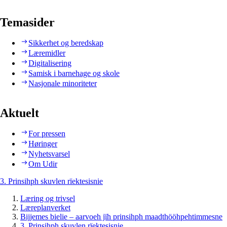
Temasider
Sikkerhet og beredskap
Læremidler
Digitalisering
Samisk i barnehage og skole
Nasjonale minoriteter
Aktuelt
For pressen
Høringer
Nyhetsvarsel
Om Udir
3. Prinsihph skuvlen rïektesisnie
Læring og trivsel
Læreplanverket
Bijjemes bielie – aarvoeh jïh prinsihph maadthööhpehtimmesne
3. Prinsihph skuvlen rïektesisnie