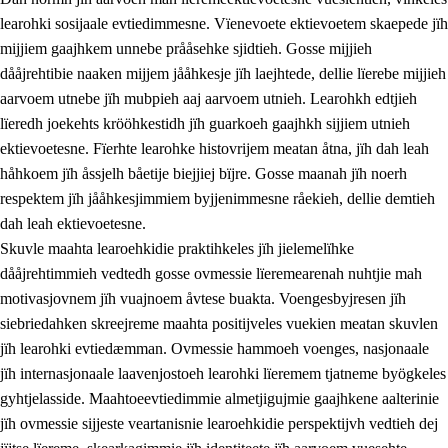
learohki sosijaale evtiedimmesne. Vïenevoete ektievoetem skaepede jïh
mijjiem gaajhkem unnebe prååsehke sjidtieh. Gosse mijjieh
dååjrehtibie naaken mijjem jååhkesje jïh laejhtede, dellie lïerebe mijjieh
aarvoem utnebe jïh mubpieh aaj aarvoem utnieh. Learohkh edtjieh
lïeredh joekehts krööhkestidh jïh guarkoeh gaajhkh sijjiem utnieh
ektievoetesne. Fïerhte learohke histovrijem meatan åtna, jïh dah leah
håhkoem jïh åssjelh båetije biejjiej bïjre. Gosse maanah jïh noerh
respektem jïh jååhkesjimmiem byjjenimmesne råekieh, dellie demtieh
dah leah ektievoetesne.
Skuvle maahta learoehkidie praktihkeles jïh jielemelïhke
dååjrehtimmieh vedtedh gosse ovmessie lïeremearenah nuhtjie mah
motivasjovnem jïh vuajnoem åvtese buakta. Voengesbyjresen jïh
siebriedahken skreejreme maahta positijveles vuekien meatan skuvlen
jïh learohki evtiedæmman. Ovmessie hammoeh voenges, nasjonaale
jïh internasjonaale laavenjostoeh learohki lïeremem tjatneme byögkeles
gyhtjelasside. Maahtoeevtiedimmie almetjigujmie gaajhkene aalterinie
jïh ovmessie sijjeste veartanisnie learoehkidie perspektijvh vedtieh dej