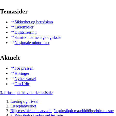
Temasider
Sikkerhet og beredskap
Læremidler
Digitalisering
Samisk i barnehage og skole
Nasjonale minoriteter
Aktuelt
For pressen
Høringer
Nyhetsvarsel
Om Udir
3. Prinsihph skuvlen rïektesisnie
Læring og trivsel
Læreplanverket
Bijjemes bielie – aarvoeh jïh prinsihph maadthööhpehtimmesne
3. Prinsihph skuvlen rïektesisnie