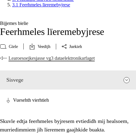
3.1 Feerhmeles lïeremebyjrese
Bijjemes bielie
Feerhmeles lïeremebyjrese
Gïele
Veedtjh
Juekieh
Learoesoejkesjasse vg3 dataelektronikarfaget
Sisvege
Vuesehth vierhtieh
Skuvle edtja feerhmeles byjresem evtiedidh mij healsoem,
murriedimmiem jïh lïeremem gaajhkide buakta.