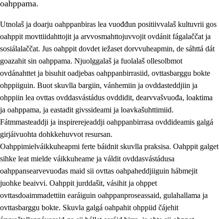
oahppama.
Utnolaš ja doarju oahppanbiras lea vuođđun positiivvalaš kultuvrii gos
oahppit movttiidahttojit ja arvvosmahttojuvvojit ovdánit fágalaččat ja
sosiálalaččat. Jus oahppit dovdet iežaset dorvvuheapmin, de sáhttá dát
goazahit sin oahppama. Njuolggalaš ja fuolalaš ollesolbmot
ovdánahttet ja bisuhit oadjebas oahppanbirrasiid, ovttasbarggu bokte
ohppiiguin. Buot skuvlla bargiin, vánhemiin ja ovddasteddjiin ja
ohppiin lea ovttas ovddasvástádus ovddidit, dearvvašvuođa, loaktima
3.
Skuvlla praksisa prinsihpat
ja oahppama, ja eastadit givssideami ja loavkašuhttimiid.
3.1
Fátmmasteaddji oahppanbiras
Fátmmasteaddji ja inspirerejeaddji oahppanbirrasa ovddideamis galgá
girjáivuohta dohkkehuvvot resursan.
3.2
Oahpaheapmi ja heivehuvvon oahpahus
Oahppimielváikkuheapmi ferte báidnit skuvlla praksisa. Oahppit galget
3.3
Ovttasbargu ruovttu ja skuvlla gaskka
sihke leat mielde váikkuheame ja váldit ovddasvástádusa
oahppansearvevuođas maid sii ovttas oahpaheddjiiguin hábmejit
3.4
Oahpahus oahppofitnodagas ja bargoeallimis
juohke beaivvi. Oahppit jurddašit, vásihit ja ohppet
3.5
Profešuvdnasearvevuohta ja skuvlaovdáneapmi
ovttasdoaimmadettiin earáiguin oahppanproseassaid, gulahallama ja
ovttasbarggu bokte. Skuvla galgá oahpahit ohppiid čájehit