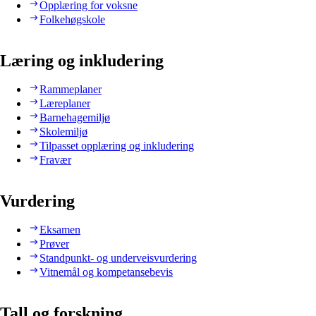
Opplæring for voksne
Folkehøgskole
Læring og inkludering
Rammeplaner
Læreplaner
Barnehagemiljø
Skolemiljø
Tilpasset opplæring og inkludering
Fravær
Vurdering
Eksamen
Prøver
Standpunkt- og underveisvurdering
Vitnemål og kompetansebevis
Tall og forskning