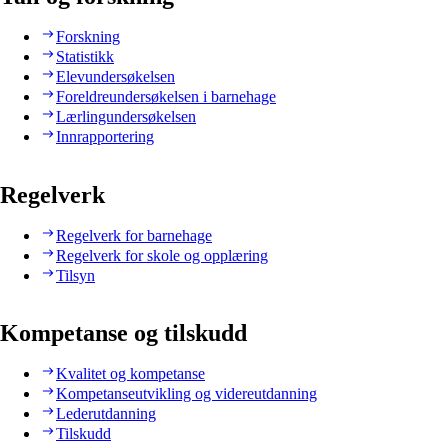
Forskning
Statistikk
Elevundersøkelsen
Foreldreundersøkelsen i barnehage
Lærlingundersøkelsen
Innrapportering
Regelverk
Regelverk for barnehage
Regelverk for skole og opplæring
Tilsyn
Kompetanse og tilskudd
Kvalitet og kompetanse
Kompetanseutvikling og videreutdanning
Lederutdanning
Tilskudd