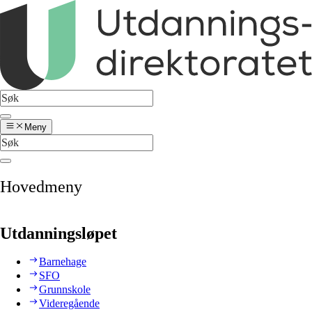
Meny
Hovedmeny
Utdanningsløpet
Barnehage
SFO
Grunnskole
Videregående