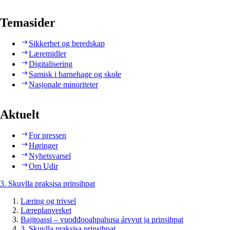
Temasider
Sikkerhet og beredskap
Læremidler
Digitalisering
Samisk i barnehage og skole
Nasjonale minoriteter
Aktuelt
For pressen
Høringer
Nyhetsvarsel
Om Udir
3. Skuvlla praksisa prinsihpat
Læring og trivsel
Læreplanverket
Bajitoassi – vuođđooahpahusa árvvut ja prinsihpat
3. Skuvlla praksisa prinsihpat