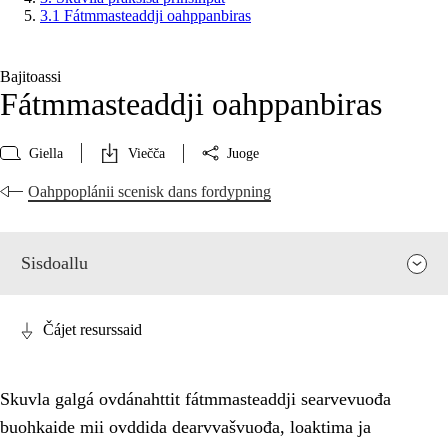
3.1 Fátmmasteaddji oahppanbiras
Bajitoassi
Fátmmasteaddji oahppanbiras
Giella
Viečča
Juoge
Oahppoplánii scenisk dans fordypning
Sisdoallu
Čájet resurssaid
Skuvla galgá ovdánahttit fátmmasteaddji searvevuođa
buohkaide mii ovddida dearvvašvuođa, loaktima ja