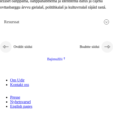
iežaset oahppama, oahppahábmema ja identitehta dáfus ja čájeha
ovttasbarggu árvvu gielalaš, politihkalaš ja kultuvrralaš rájáid rastá.
Resurssat
Ovddit siidui
Boahtte siidui
Bajimužžii
Om Udir
Kontakt oss
Presse
Nyhetsvarsel
English pages