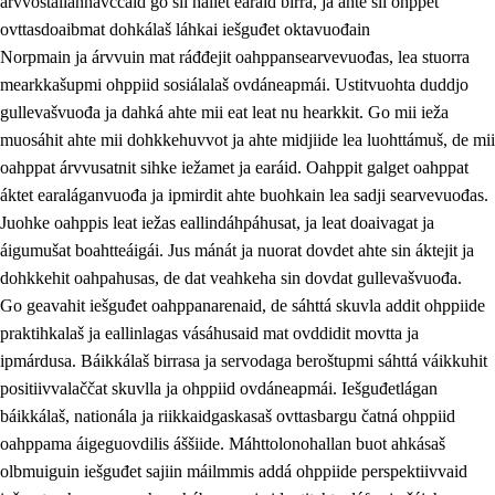
árvvoštallannávccaid go sii hállet earáid birra, ja ahte sii ohppet
ovttasdoaibmat dohkálaš láhkai iešguđet oktavuođain
Norpmain ja árvvuin mat ráđđejit oahppansearvevuođas, lea stuorra
mearkkašupmi ohppiid sosiálalaš ovdáneapmái. Ustitvuohta duddjo
gullevašvuođa ja dahká ahte mii eat leat nu hearkkit. Go mii ieža
muosáhit ahte mii dohkkehuvvot ja ahte midjiide lea luohttámuš, de mii
oahppat árvvusatnit sihke iežamet ja earáid. Oahppit galget oahppat
áktet earaláganvuođa ja ipmirdit ahte buohkain lea sadji searvevuođas.
Juohke oahppis leat iežas eallindáhpáhusat, ja leat doaivagat ja
áigumušat boahtteáigái. Jus mánát ja nuorat dovdet ahte sin áktejit ja
dohkkehit oahpahusas, de dat veahkeha sin dovdat gullevašvuođa.
Go geavahit iešguđet oahppanarenaid, de sáhttá skuvla addit ohppiide
praktihkalaš ja eallinlagas vásáhusaid mat ovddidit movtta ja
ipmárdusa. Báikkálaš birrasa ja servodaga beroštupmi sáhttá váikkuhit
positiivvalaččat skuvlla ja ohppiid ovdáneapmái. Iešguđetlágan
báikkálaš, nationála ja riikkaidgaskasaš ovttasbargu čatná ohppiid
oahppama áigeguovdilis áššiide. Máhttolonohallan buot ahkásaš
olbmuiguin iešguđet sajiin máilmmis addá ohppiide perspektiivvaid