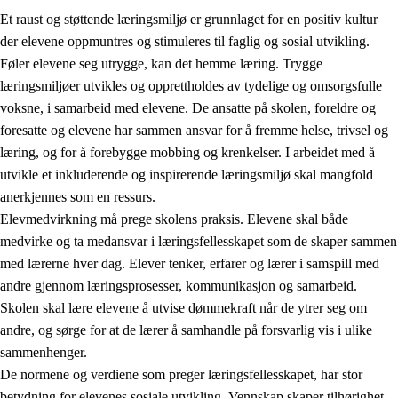
Et raust og støttende læringsmiljø er grunnlaget for en positiv kultur
der elevene oppmuntres og stimuleres til faglig og sosial utvikling.
Føler elevene seg utrygge, kan det hemme læring. Trygge
læringsmiljøer utvikles og opprettholdes av tydelige og omsorgsfulle
voksne, i samarbeid med elevene. De ansatte på skolen, foreldre og
foresatte og elevene har sammen ansvar for å fremme helse, trivsel og
læring, og for å forebygge mobbing og krenkelser. I arbeidet med å
utvikle et inkluderende og inspirerende læringsmiljø skal mangfold
3.
Prinsipper for skolens praksis
anerkjennes som en ressurs.
3.1
Et inkluderende læringsmiljø
Elevmedvirkning må prege skolens praksis. Elevene skal både
medvirke og ta medansvar i læringsfellesskapet som de skaper sammen
3.2
Undervisning og tilpasset opplæring
med lærerne hver dag. Elever tenker, erfarer og lærer i samspill med
3.3
Samarbeid mellom hjem og skole
andre gjennom læringsprosesser, kommunikasjon og samarbeid.
Skolen skal lære elevene å utvise dømmekraft når de ytrer seg om
3.4
Opplæring i lærebedrift og arbeidsliv
andre, og sørge for at de lærer å samhandle på forsvarlig vis i ulike
3.5
Profesjonsfellesskap og skoleutvikling
sammenhenger.
De normene og verdiene som preger læringsfellesskapet, har stor
betydning for elevenes sosiale utvikling. Vennskap skaper tilhørighet