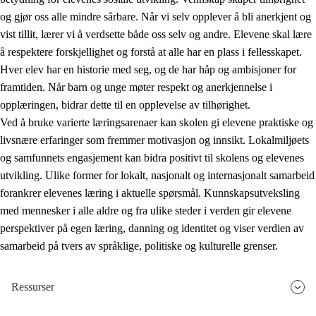
og gjør oss alle mindre sårbare. Når vi selv opplever å bli anerkjent og
vist tillit, lærer vi å verdsette både oss selv og andre. Elevene skal lære
å respektere forskjellighet og forstå at alle har en plass i fellesskapet.
Hver elev har en historie med seg, og de har håp og ambisjoner for
framtiden. Når barn og unge møter respekt og anerkjennelse i
opplæringen, bidrar dette til en opplevelse av tilhørighet.
Ved å bruke varierte læringsarenaer kan skolen gi elevene praktiske og
livsnære erfaringer som fremmer motivasjon og innsikt. Lokalmiljøets
og samfunnets engasjement kan bidra positivt til skolens og elevenes
utvikling. Ulike former for lokalt, nasjonalt og internasjonalt samarbeid
forankrer elevenes læring i aktuelle spørsmål. Kunnskapsutveksling
med mennesker i alle aldre og fra ulike steder i verden gir elevene
perspektiver på egen læring, danning og identitet og viser verdien av
samarbeid på tvers av språklige, politiske og kulturelle grenser.
Ressurser