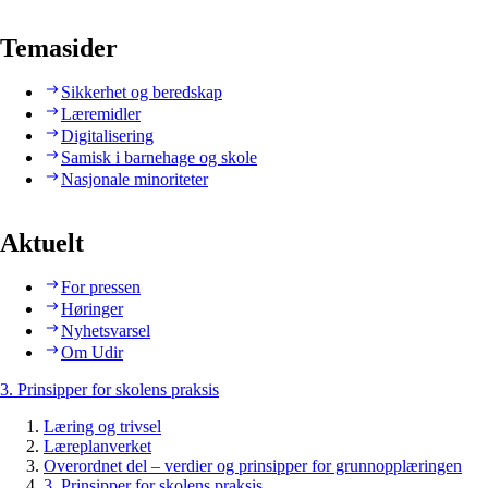
Temasider
Sikkerhet og beredskap
Læremidler
Digitalisering
Samisk i barnehage og skole
Nasjonale minoriteter
Aktuelt
For pressen
Høringer
Nyhetsvarsel
Om Udir
3. Prinsipper for skolens praksis
Læring og trivsel
Læreplanverket
Overordnet del – verdier og prinsipper for grunnopplæringen
3. Prinsipper for skolens praksis