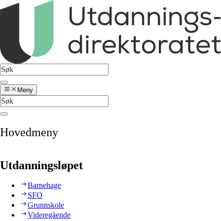
Meny
Hovedmeny
Utdanningsløpet
Barnehage
SFO
Grunnskole
Videregående