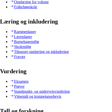
Opplæring for voksne
Folkehøgskole
Læring og inkludering
Rammeplaner
Læreplaner
Barnehagemiljø
Skolemiljø
Tilpasset opplæring og inkludering
Fravær
Vurdering
Eksamen
Prøver
Standpunkt- og underveisvurdering
Vitnemål og kompetansebevis
Tall og forskning