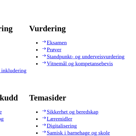
ring
Vurdering
Eksamen
Prøver
Standpunkt- og underveisvurdering
Vitnemål og kompetansebevis
 inkludering
skudd
Temasider
e
Sikkerhet og beredskap
og
Læremidler
Digitalisering
Samisk i barnehage og skole