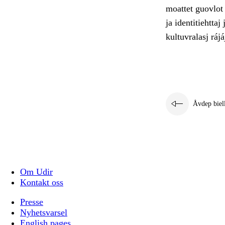
moattet guovlot
ja identitiehttaj
kultuvralasj rájá
Åvdep biel
Om Udir
Kontakt oss
Presse
Nyhetsvarsel
English pages