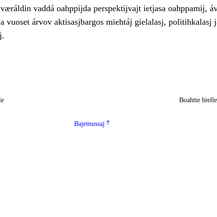
 væráldin vaddá oahppijda perspektijvajt ietjasa oahppamij, á
 ja vuoset árvov aktisasjbargos miehtáj gielalasj, politihkalasj j
j.
le
Boahtte biell
Bajemussaj