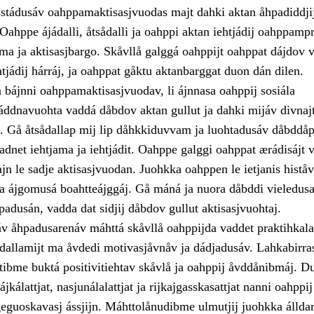
sstádusáv oahppamaktisasjvuodas majt dahki aktan åhpadiddji
Oahppe ájádalli, åtsådalli ja oahppi aktan iehtjádij oahppamp
ma ja aktisasjbargo. Skåvllå galggá oahppijt oahppat dájdov 
tjádij hárráj, ja oahppat gåktu aktanbarggat duon dán dilen.
 bájnni oahppamaktisasjvuodav, li ájnnasa oahppij sosiála
ddnavuohta vaddá dåbdov aktan gullut ja dahki mijáv divnaj
n. Gå åtsådallap mij lip dåhkkiduvvam ja luohtadusáv dåbddåp
dnet iehtjama ja iehtjádit. Oahppe galggi oahppat ærádisájt v
ajn le sadje aktisasjvuodan. Juohkka oahppen le ietjanis histåv
 ja ájgomusá boahtteájggáj. Gå máná ja nuora dåbddi vieledusa
adusán, vadda dat sidjij dåbdov gullut aktisasjvuohtaj.
v åhpadusarenáv máhttá skåvllå oahppijda vaddet praktihkalas
ådallamijt ma åvdedi motivasjåvnåv ja dádjadusáv. Lahkabirras
tibme buktá positivitiehtav skåvlå ja oahppij åvddånibmáj. Du
jkálattjat, nasjunálalattjat ja rijkajgasskasattjat nanni oahppij
guoskavasj ássjijn. Máhttolånudibme ulmutjij juohkka álldar