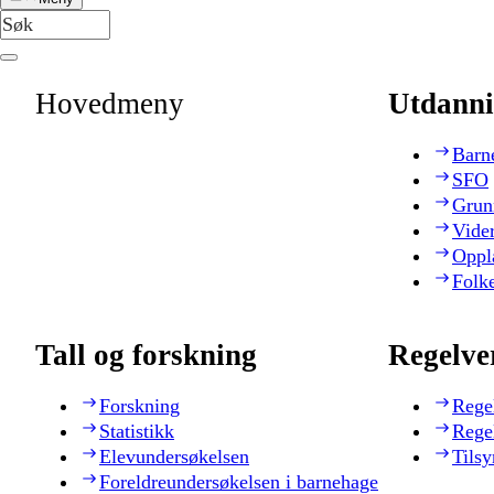
Hovedmeny
Utdanni
Barn
SFO
Grun
Vide
Oppl
Folk
Tall og forskning
Regelve
Forskning
Rege
Statistikk
Rege
Elevundersøkelsen
Tilsy
Foreldreundersøkelsen i barnehage