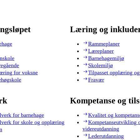
ngsløpet
Læring og inklude
ehage
Rammeplaner
Læreplaner
nskole
Barnehagemiljø
regående
Skolemiljø
æring for voksne
Tilpasset opplæring og
ehøgskole
Fravær
rk
Kompetanse og til
lverk for barnehage
Kvalitet og kompetans
lverk for skole og opplæring
Kompetanseutvikling 
videreutdanning
n
Lederutdanning