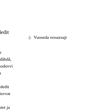
edit
Vuoseda ressursajt
e
 dåbdå,
soduvvi
a
dedit
duvvat
tet ja