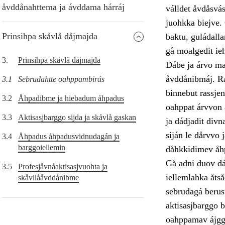
åvddånahttema ja ávddama hárráj
válldet åvdåsvá
juohkka biejve. 
Prinsihpa skåvlå dåjmajda
baktu, guládalla
gå moalgedit ieh
3.
Prinsihpa skåvlå dåjmajda
Dábe ja árvo ma
åvddånibmáj. Rá
3.1
Sebrudahtte oahppambirás
binnebut rassje
3.2
Åhpadibme ja hiebadum åhpadus
oahppat árvvon a
3.3
Aktisasjbarggo sijda ja skåvlå gaskan
ja dádjadit divn
siján le dårvvo
3.4
Åhpadus åhpadusvidnudagán ja
barggoiellemin
dåhkkidimev åhp
Gå adni duov dá
3.5
Profesjåvnåaktisasjvuohta ja
iellemlahka åts
skåvllååvddånibme
sebrudagá berus
aktisasjbarggo bá
oahppamav ájgge