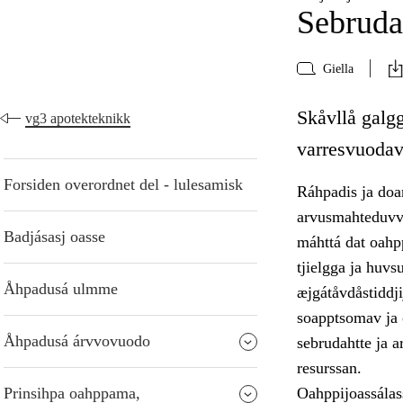
Sebruda
Giella
Skåvllå galg
vg3 apotekteknikk
varresvuodav
Forsiden overordnet del - lulesamisk
Ráhpadis ja doa
arvusmahteduvvi
Badjásasj oasse
máhttá dat oahp
tjielgga ja huvsu
Åhpadusá ulmme
æjgátåvdåstiddji
soapptsomav ja 
Åhpadusá árvvovuodo
sebrudahtte ja 
resurssan.
Prinsihpa oahppama,
Oahppijoassálas