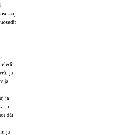
j
rosessaj
vuosedit
t
,
ieledit
rrå, ja
v ja
j ja
a ja
ot dát
in ja