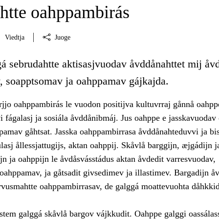
htte oahppambirás
Viedtja
Juoge
gá sebrudahtte aktisasjvuodav åvddånahttet mij åvd
, soapptsomav ja oahppamav gájkajda.
rjjo oahppambirás le vuodon positijva kultuvrraj gånnå oahpp
 fágalasj ja sosiála åvddånibmáj. Jus oahppe e jasskavuodav
pamav gåhtsat. Jasska oahppambirrasa åvddånahteduvvi ja bi
lasj ållessjattugijs, aktan oahppij. Skåvlå barggijn, æjgádijn j
jn ja oahppijn le åvdåsvásstádus aktan åvdedit varresvuodav,
oahppamav, ja gåtsadit givsedimev ja illastimev. Bargadijn åv
arvusmahtte oahppambirrasav, de galggá moattevuohta dåhkki
stem galggá skåvlå bargov vájkkudit. Oahppe galggi oassálass