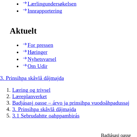
Lærlingundersøkelsen
Innrapportering
Aktuelt
For pressen
Høringer
Nyhetsvarsel
Om Udir
3. Prinsihpa skåvlå dåjmajda
Læring og trivsel
Læreplanverket
Badjásasj oasse – árvo ja prinsihpa vuodoåhpadussaj
3. Prinsihpa skåvlå dåjmajda
3.1 Sebrudahtte oahppambirás
Badjásasj oasse