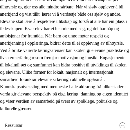
tilhøyrsle og gjer oss alle mindre sårbare. Når vi sjølv opplever å bli
anerkjend og vist tillit, lærer vi å verdsetje både oss sjølv og andre.
Elevane skal lære å respektere ulikskap og forstå at alle har ein plass i
fellesskapen. Kvar elev har ei historie med seg, og dei har håp og
ambisjonar for framtida. Når barn og unge møter respekt og
anerkjenning i opplæringa, bidrar dette til ei oppleving av tilhøyrsle.
Ved å bruke varierte læringsarenaer kan skolen gi elevane praktiske og
livsnære erfaringar som fremjar motivasjon og innsikt. Engasjementet
til lokalmiljøet og samfunnet kan bidra positivt til utviklinga til skolen
og elevane. Ulike former for lokalt, nasjonalt og internasjonalt
samarbeid forankrar elevane si læring i aktuelle spørsmål.
Kunnskapsutveksling med menneske i alle aldrar og frå ulike stader i
verda gir elevane perspektiv på eiga læring, danning og eigen identitet
og viser verdien av samarbeid på tvers av språklege, politiske og
kulturelle grenser.
Ressursar