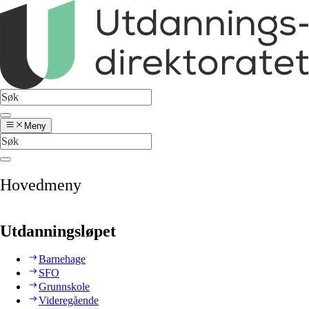
Meny
Hovedmeny
Utdanningsløpet
Barnehage
SFO
Grunnskole
Videregående