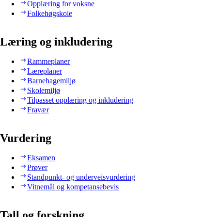
Opplæring for voksne
Folkehøgskole
Læring og inkludering
Rammeplaner
Læreplaner
Barnehagemiljø
Skolemiljø
Tilpasset opplæring og inkludering
Fravær
Vurdering
Eksamen
Prøver
Standpunkt- og underveisvurdering
Vitnemål og kompetansebevis
Tall og forskning