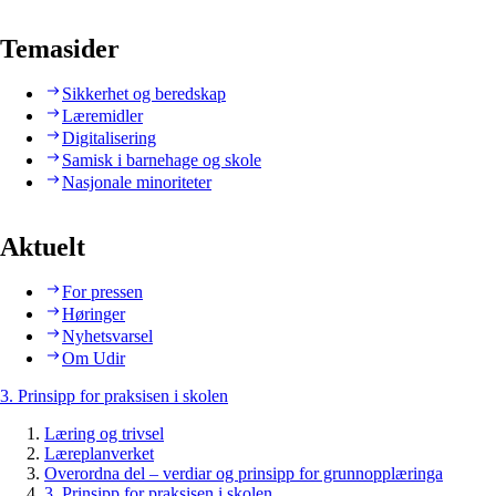
Temasider
Sikkerhet og beredskap
Læremidler
Digitalisering
Samisk i barnehage og skole
Nasjonale minoriteter
Aktuelt
For pressen
Høringer
Nyhetsvarsel
Om Udir
3. Prinsipp for praksisen i skolen
Læring og trivsel
Læreplanverket
Overordna del – verdiar og prinsipp for grunnopplæringa
3. Prinsipp for praksisen i skolen