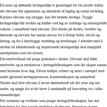
Eit raust og støttande læringsmiljø er grunnlaget for ein positiv kultur
der elevane blir oppmuntra og stimulerte til fagleg og sosial utvikling.
Kjenner elevane seg utrygge, kan det hemme læringa. Trygge
læringsmiljø blir utvikla og haldne ved lag av tydelege og omsorgsfulle
vaksne, i samarbeid med elevane. Dei tilsette på skolen, foreldre og
føresette og elevane har saman ansvar for å fremje helse, trivsel og
læring, og for å førebyggje mobbing og krenkingar. I arbeidet med å
utvikle eit inkluderande og inspirerande læringsmiljø skal mangfald
3.
Prinsipp for praksisen i skolen
anerkjennast som ein ressurs.
3.1
Eit inkluderande læringsmiljø
Elevmedverknad må prege praksisen i skolen. Elevane skal både
medverke og ta medansvar i læringsfellesskapen som dei skaper saman
3.2
Undervisning og tilpassa opplæring
med lærarane kvar dag. Elevar tenkjer, erfarer og lærer i samspel med
3.3
Samarbeid mellom heim og skole
andre gjennom læringsprosessar, kommunikasjon og samarbeid.
Skolen skal lære elevane å utvise dømmekraft når dei ytrar seg om
3.4
Opplæring i lærebedrift og arbeidsliv
andre, og sørgje for at dei lærer å samhandle på forsvarleg vis i ulike
3.5
Profesjonsfellesskap og skoleutvikling
samanhengar.
Dei normene og verdiane som pregar læringsfellesskapen, har stor
betydning for den sosiale utviklinga til elevane. Vennskap skaper