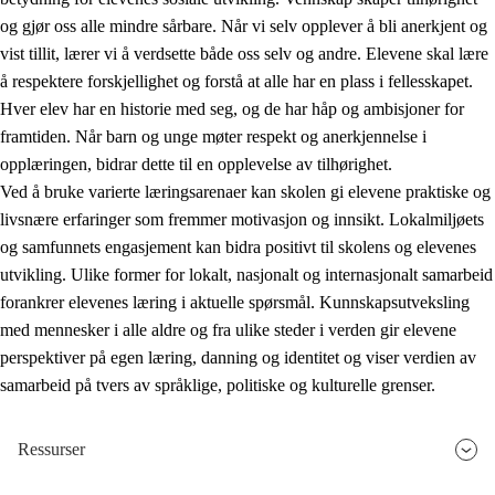
og gjør oss alle mindre sårbare. Når vi selv opplever å bli anerkjent og
vist tillit, lærer vi å verdsette både oss selv og andre. Elevene skal lære
å respektere forskjellighet og forstå at alle har en plass i fellesskapet.
Hver elev har en historie med seg, og de har håp og ambisjoner for
framtiden. Når barn og unge møter respekt og anerkjennelse i
opplæringen, bidrar dette til en opplevelse av tilhørighet.
Ved å bruke varierte læringsarenaer kan skolen gi elevene praktiske og
livsnære erfaringer som fremmer motivasjon og innsikt. Lokalmiljøets
og samfunnets engasjement kan bidra positivt til skolens og elevenes
utvikling. Ulike former for lokalt, nasjonalt og internasjonalt samarbeid
forankrer elevenes læring i aktuelle spørsmål. Kunnskapsutveksling
med mennesker i alle aldre og fra ulike steder i verden gir elevene
perspektiver på egen læring, danning og identitet og viser verdien av
samarbeid på tvers av språklige, politiske og kulturelle grenser.
Ressurser