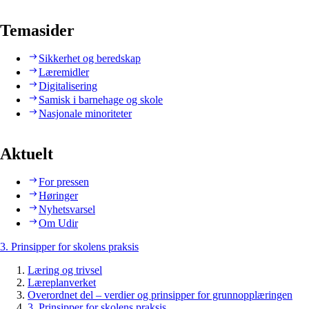
Temasider
Sikkerhet og beredskap
Læremidler
Digitalisering
Samisk i barnehage og skole
Nasjonale minoriteter
Aktuelt
For pressen
Høringer
Nyhetsvarsel
Om Udir
3. Prinsipper for skolens praksis
Læring og trivsel
Læreplanverket
Overordnet del – verdier og prinsipper for grunnopplæringen
3. Prinsipper for skolens praksis