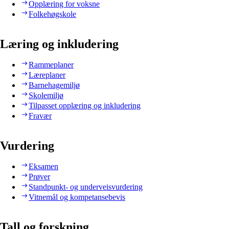
Opplæring for voksne
Folkehøgskole
Læring og inkludering
Rammeplaner
Læreplaner
Barnehagemiljø
Skolemiljø
Tilpasset opplæring og inkludering
Fravær
Vurdering
Eksamen
Prøver
Standpunkt- og underveisvurdering
Vitnemål og kompetansebevis
Tall og forskning