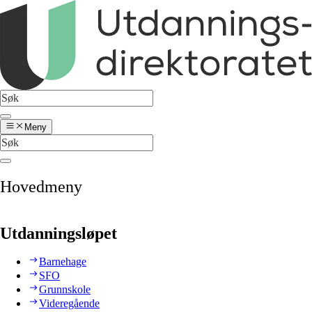
Meny
Hovedmeny
Utdanningsløpet
Barnehage
SFO
Grunnskole
Videregående