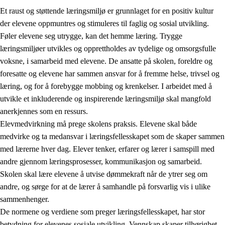
Et raust og støttende læringsmiljø er grunnlaget for en positiv kultur
der elevene oppmuntres og stimuleres til faglig og sosial utvikling.
Føler elevene seg utrygge, kan det hemme læring. Trygge
læringsmiljøer utvikles og opprettholdes av tydelige og omsorgsfulle
voksne, i samarbeid med elevene. De ansatte på skolen, foreldre og
foresatte og elevene har sammen ansvar for å fremme helse, trivsel og
læring, og for å forebygge mobbing og krenkelser. I arbeidet med å
utvikle et inkluderende og inspirerende læringsmiljø skal mangfold
3.
Prinsipper for skolens praksis
anerkjennes som en ressurs.
3.1
Et inkluderende læringsmiljø
Elevmedvirkning må prege skolens praksis. Elevene skal både
medvirke og ta medansvar i læringsfellesskapet som de skaper sammen
3.2
Undervisning og tilpasset opplæring
med lærerne hver dag. Elever tenker, erfarer og lærer i samspill med
3.3
Samarbeid mellom hjem og skole
andre gjennom læringsprosesser, kommunikasjon og samarbeid.
Skolen skal lære elevene å utvise dømmekraft når de ytrer seg om
3.4
Opplæring i lærebedrift og arbeidsliv
andre, og sørge for at de lærer å samhandle på forsvarlig vis i ulike
3.5
Profesjonsfellesskap og skoleutvikling
sammenhenger.
De normene og verdiene som preger læringsfellesskapet, har stor
betydning for elevenes sosiale utvikling. Vennskap skaper tilhørighet