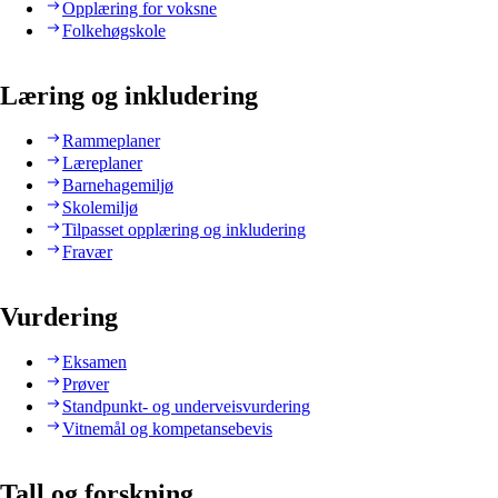
Opplæring for voksne
Folkehøgskole
Læring og inkludering
Rammeplaner
Læreplaner
Barnehagemiljø
Skolemiljø
Tilpasset opplæring og inkludering
Fravær
Vurdering
Eksamen
Prøver
Standpunkt- og underveisvurdering
Vitnemål og kompetansebevis
Tall og forskning