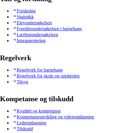
Forskning
Statistikk
Elevundersøkelsen
Foreldreundersøkelsen i barnehage
Lærlingundersøkelsen
Innrapportering
Regelverk
Regelverk for barnehage
Regelverk for skole og opplæring
Tilsyn
Kompetanse og tilskudd
Kvalitet og kompetanse
Kompetanseutvikling og videreutdanning
Lederutdanning
Tilskudd