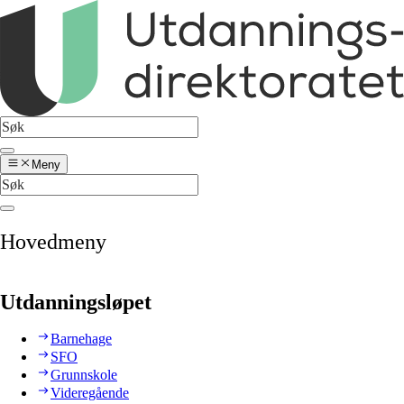
Meny
Hovedmeny
Utdanningsløpet
Barnehage
SFO
Grunnskole
Videregående