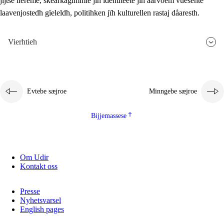
jïjtse lïereme, skearkagimmie jïh identiteete jïh aarvoem vuesehte
laavenjostedh gïeleldh, politihken jïh kulturellen rastaj dåaresth.
Vierhtieh
Evtebe sæjroe
Minngebe sæjroe
Bijjemassese
Om Udir
Kontakt oss
Presse
Nyhetsvarsel
English pages