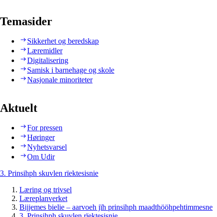
Temasider
Sikkerhet og beredskap
Læremidler
Digitalisering
Samisk i barnehage og skole
Nasjonale minoriteter
Aktuelt
For pressen
Høringer
Nyhetsvarsel
Om Udir
3. Prinsihph skuvlen rïektesisnie
Læring og trivsel
Læreplanverket
Bijjemes bielie – aarvoeh jïh prinsihph maadthööhpehtimmesne
3. Prinsihph skuvlen rïektesisnie