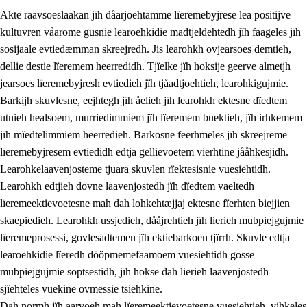
Akte raavsoeslaakan jïh dåarjoehtamme lïeremebyjrese lea positijve
kultuvren våarome gusnie learoehkidie madtjeldehtedh jïh faageles jïh
sosijaale evtiedæmman skreejredh. Jis learohkh ovjearsoes demtieh,
dellie destie lïeremem heerredidh. Tjïelke jïh hoksije geerve almetjh
jearsoes lïeremebyjresh evtiedieh jïh tjåadtjoehtieh, learohkigujmie.
Barkijh skuvlesne, eejhtegh jïh åelieh jïh learohkh ektesne dïedtem
utnieh healsoem, murriedimmiem jïh lïeremem buektieh, jïh irhkemem
jïh mïedtelimmiem heerredieh. Barkosne feerhmeles jïh skreejreme
3.
Prinsihph skuvlen rïektesisnie
lïeremebyjresem evtiedidh edtja gellievoetem vierhtine jååhkesjidh.
3.1
Feerhmeles lïeremebyjrese
Learohkelaavenjosteme tjuara skuvlen rïektesisnie vuesiehtidh.
Learohkh edtjieh dovne laavenjostedh jïh dïedtem vaeltedh
3.2
Ööhpehtimmie jïh sjïehtedamme lïerehtimmie
lïeremeektievoetesne mah dah lohkehtæjjaj ektesne fïerhten biejjien
3.3
Gåetie jïh skuvle laavenjostoeh
skaepiedieh. Learohkh ussjedieh, dååjrehtieh jïh lierieh mubpiejgujmie
lïeremeprosessi, govlesadtemen jïh ektiebarkoen tjïrrh. Skuvle edtja
3.4
Lïerehtimmie learoesïeltesne jïh barkoejielemisnie
learoehkidie lïeredh dööpmemefaamoem vuesiehtidh gosse
3.5
Profesjonsektievoete jïh skuvleevtiedimmie
mubpiejgujmie soptsestidh, jïh hokse dah lierieh laavenjostedh
sjïehteles vuekine ovmessie tsiehkine.
Dah normh jïh aarvoeh mah lïeremeektievoetesne vuesiehtieh, vihkeles