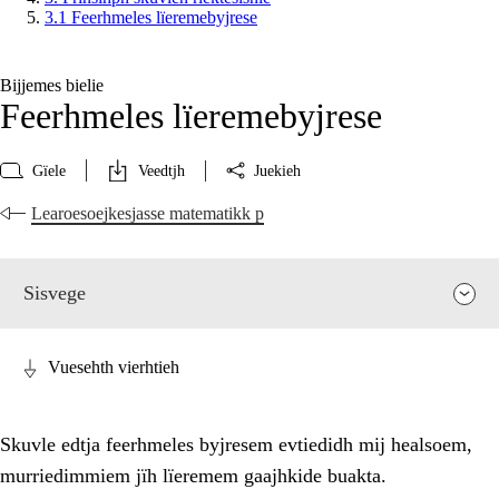
3.1 Feerhmeles lïeremebyjrese
Bijjemes bielie
Feerhmeles lïeremebyjrese
Gïele
Veedtjh
Juekieh
Learoesoejkesjasse matematikk p
Sisvege
Vuesehth vierhtieh
Skuvle edtja feerhmeles byjresem evtiedidh mij healsoem,
murriedimmiem jïh lïeremem gaajhkide buakta.