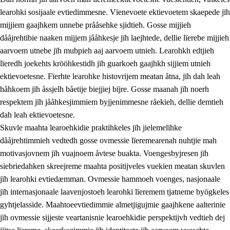
learohki sosijaale evtiedimmesne. Vïenevoete ektievoetem skaepede jïh
mijjiem gaajhkem unnebe prååsehke sjidtieh. Gosse mijjieh
dååjrehtibie naaken mijjem jååhkesje jïh laejhtede, dellie lïerebe mijjieh
aarvoem utnebe jïh mubpieh aaj aarvoem utnieh. Learohkh edtjieh
lïeredh joekehts krööhkestidh jïh guarkoeh gaajhkh sijjiem utnieh
ektievoetesne. Fïerhte learohke histovrijem meatan åtna, jïh dah leah
håhkoem jïh åssjelh båetije biejjiej bïjre. Gosse maanah jïh noerh
respektem jïh jååhkesjimmiem byjjenimmesne råekieh, dellie demtieh
dah leah ektievoetesne.
Skuvle maahta learoehkidie praktihkeles jïh jielemelïhke
dååjrehtimmieh vedtedh gosse ovmessie lïeremearenah nuhtjie mah
motivasjovnem jïh vuajnoem åvtese buakta. Voengesbyjresen jïh
siebriedahken skreejreme maahta positijveles vuekien meatan skuvlen
jïh learohki evtiedæmman. Ovmessie hammoeh voenges, nasjonaale
jïh internasjonaale laavenjostoeh learohki lïeremem tjatneme byögkeles
gyhtjelasside. Maahtoeevtiedimmie almetjigujmie gaajhkene aalterinie
jïh ovmessie sijjeste veartanisnie learoehkidie perspektijvh vedtieh dej