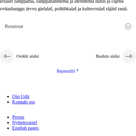
iežaset oahppama, oahppahábmema ja identitehta dáfus ja čájeha
ovttasbarggu árvvu gielalaš, politihkalaš ja kultuvrralaš rájáid rastá.
Resurssat
Ovddit siidui
Boahtte siidui
Bajimužžii
Om Udir
Kontakt oss
Presse
Nyhetsvarsel
English pages