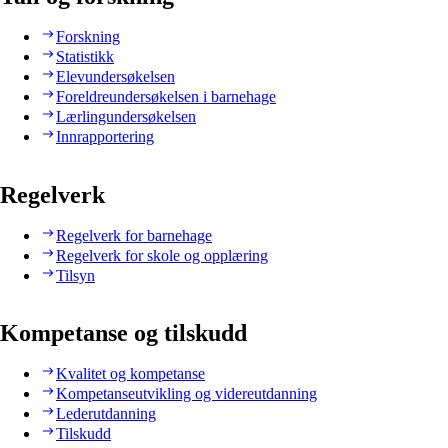
Forskning
Statistikk
Elevundersøkelsen
Foreldreundersøkelsen i barnehage
Lærlingundersøkelsen
Innrapportering
Regelverk
Regelverk for barnehage
Regelverk for skole og opplæring
Tilsyn
Kompetanse og tilskudd
Kvalitet og kompetanse
Kompetanseutvikling og videreutdanning
Lederutdanning
Tilskudd