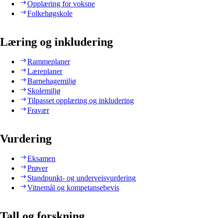
Opplæring for voksne
Folkehøgskole
Læring og inkludering
Rammeplaner
Læreplaner
Barnehagemiljø
Skolemiljø
Tilpasset opplæring og inkludering
Fravær
Vurdering
Eksamen
Prøver
Standpunkt- og underveisvurdering
Vitnemål og kompetansebevis
Tall og forskning