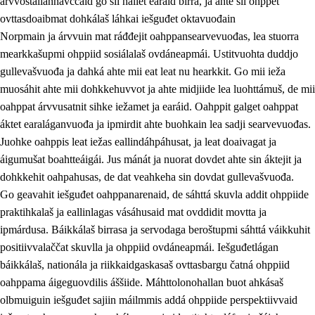
árvvoštallannávccaid go sii hállet earáid birra, ja ahte sii ohppet
ovttasdoaibmat dohkálaš láhkai iešguđet oktavuođain
Norpmain ja árvvuin mat ráđđejit oahppansearvevuođas, lea stuorra
mearkkašupmi ohppiid sosiálalaš ovdáneapmái. Ustitvuohta duddjo
gullevašvuođa ja dahká ahte mii eat leat nu hearkkit. Go mii ieža
muosáhit ahte mii dohkkehuvvot ja ahte midjiide lea luohttámuš, de mii
oahppat árvvusatnit sihke iežamet ja earáid. Oahppit galget oahppat
áktet earaláganvuođa ja ipmirdit ahte buohkain lea sadji searvevuođas.
Juohke oahppis leat iežas eallindáhpáhusat, ja leat doaivagat ja
áigumušat boahtteáigái. Jus mánát ja nuorat dovdet ahte sin áktejit ja
dohkkehit oahpahusas, de dat veahkeha sin dovdat gullevašvuođa.
Go geavahit iešguđet oahppanarenaid, de sáhttá skuvla addit ohppiide
praktihkalaš ja eallinlagas vásáhusaid mat ovddidit movtta ja
ipmárdusa. Báikkálaš birrasa ja servodaga beroštupmi sáhttá váikkuhit
positiivvalaččat skuvlla ja ohppiid ovdáneapmái. Iešguđetlágan
báikkálaš, nationála ja riikkaidgaskasaš ovttasbargu čatná ohppiid
oahppama áigeguovdilis áššiide. Máhttolonohallan buot ahkásaš
olbmuiguin iešguđet sajiin máilmmis addá ohppiide perspektiivvaid