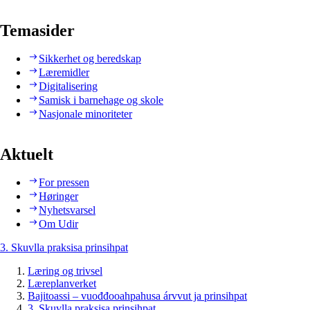
Temasider
Sikkerhet og beredskap
Læremidler
Digitalisering
Samisk i barnehage og skole
Nasjonale minoriteter
Aktuelt
For pressen
Høringer
Nyhetsvarsel
Om Udir
3. Skuvlla praksisa prinsihpat
Læring og trivsel
Læreplanverket
Bajitoassi – vuođđooahpahusa árvvut ja prinsihpat
3. Skuvlla praksisa prinsihpat