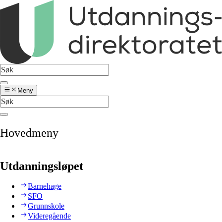
Meny
Hovedmeny
Utdanningsløpet
Barnehage
SFO
Grunnskole
Videregående