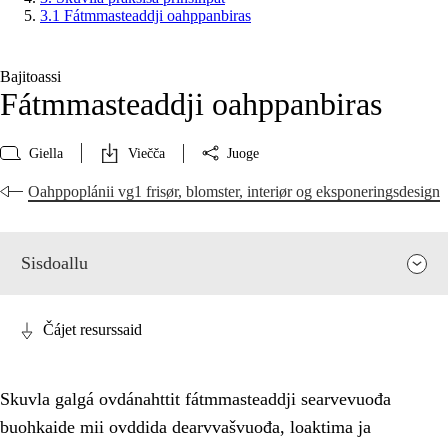
3.1 Fátmmasteaddji oahppanbiras
Bajitoassi
Fátmmasteaddji oahppanbiras
Giella
Viečča
Juoge
Oahppoplánii vg1 frisør, blomster, interiør og eksponeringsdesign
Sisdoallu
Čájet resurssaid
Skuvla galgá ovdánahttit fátmmasteaddji searvevuođa
buohkaide mii ovddida dearvvašvuođa, loaktima ja