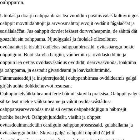
oahppama.
Utnolaš ja doarju oahppanbiras lea vuođđun positiivvalaš kultuvrii gos
oahppit movttiidahttojit ja arvvosmahttojuvvojit ovdánit fágalaččat ja
sosiálalaččat. Jus oahppit dovdet iežaset dorvvuheapmin, de sáhttá dát
goazahit sin oahppama. Njuolggalaš ja fuolalaš ollesolbmot
ovdánahttet ja bisuhit oadjebas oahppanbirrasiid, ovttasbarggu bokte
ohppiiguin. Buot skuvlla bargiin, vánhemiin ja ovddasteddjiin ja
ohppiin lea ovttas ovddasvástádus ovddidit, dearvvašvuođa, loaktima
3.
Skuvlla praksisa prinsihpat
ja oahppama, ja eastadit givssideami ja loavkašuhttimiid.
3.1
Fátmmasteaddji oahppanbiras
Fátmmasteaddji ja inspirerejeaddji oahppanbirrasa ovddideamis galgá
girjáivuohta dohkkehuvvot resursan.
3.2
Oahpaheapmi ja heivehuvvon oahpahus
Oahppimielváikkuheapmi ferte báidnit skuvlla praksisa. Oahppit galget
3.3
Ovttasbargu ruovttu ja skuvlla gaskka
sihke leat mielde váikkuheame ja váldit ovddasvástádusa
oahppansearvevuođas maid sii ovttas oahpaheddjiiguin hábmejit
3.4
Oahpahus oahppofitnodagas ja bargoeallimis
juohke beaivvi. Oahppit jurddašit, vásihit ja ohppet
3.5
Profešuvdnasearvevuohta ja skuvlaovdáneapmi
ovttasdoaimmadettiin earáiguin oahppanproseassaid, gulahallama ja
ovttasbarggu bokte. Skuvla galgá oahpahit ohppiid čájehit