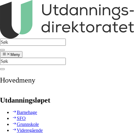
Meny
Hovedmeny
Utdanningsløpet
Barnehage
SFO
Grunnskole
Videregående