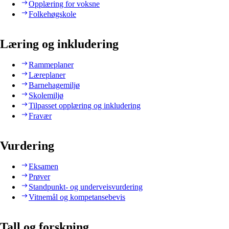
Opplæring for voksne
Folkehøgskole
Læring og inkludering
Rammeplaner
Læreplaner
Barnehagemiljø
Skolemiljø
Tilpasset opplæring og inkludering
Fravær
Vurdering
Eksamen
Prøver
Standpunkt- og underveisvurdering
Vitnemål og kompetansebevis
Tall og forskning