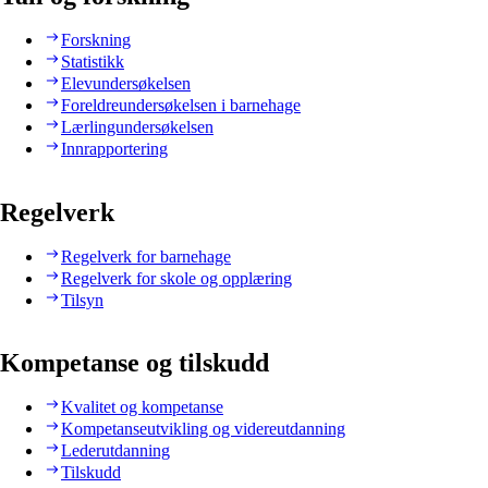
Forskning
Statistikk
Elevundersøkelsen
Foreldreundersøkelsen i barnehage
Lærlingundersøkelsen
Innrapportering
Regelverk
Regelverk for barnehage
Regelverk for skole og opplæring
Tilsyn
Kompetanse og tilskudd
Kvalitet og kompetanse
Kompetanseutvikling og videreutdanning
Lederutdanning
Tilskudd