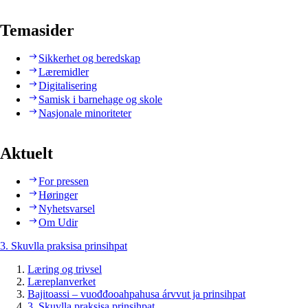
Temasider
Sikkerhet og beredskap
Læremidler
Digitalisering
Samisk i barnehage og skole
Nasjonale minoriteter
Aktuelt
For pressen
Høringer
Nyhetsvarsel
Om Udir
3. Skuvlla praksisa prinsihpat
Læring og trivsel
Læreplanverket
Bajitoassi – vuođđooahpahusa árvvut ja prinsihpat
3. Skuvlla praksisa prinsihpat