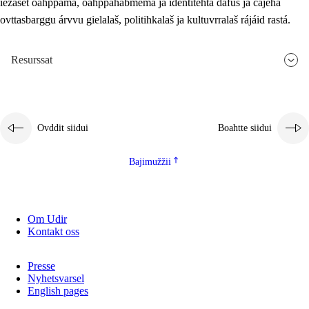
iežaset oahppama, oahppahábmema ja identitehta dáfus ja čájeha
ovttasbarggu árvvu gielalaš, politihkalaš ja kultuvrralaš rájáid rastá.
Resurssat
Ovddit siidui
Boahtte siidui
Bajimužžii
Om Udir
Kontakt oss
Presse
Nyhetsvarsel
English pages