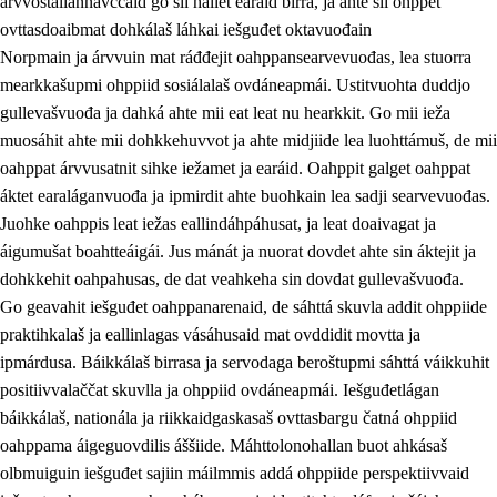
árvvoštallannávccaid go sii hállet earáid birra, ja ahte sii ohppet
ovttasdoaibmat dohkálaš láhkai iešguđet oktavuođain
Norpmain ja árvvuin mat ráđđejit oahppansearvevuođas, lea stuorra
mearkkašupmi ohppiid sosiálalaš ovdáneapmái. Ustitvuohta duddjo
gullevašvuođa ja dahká ahte mii eat leat nu hearkkit. Go mii ieža
muosáhit ahte mii dohkkehuvvot ja ahte midjiide lea luohttámuš, de mii
oahppat árvvusatnit sihke iežamet ja earáid. Oahppit galget oahppat
áktet earaláganvuođa ja ipmirdit ahte buohkain lea sadji searvevuođas.
Juohke oahppis leat iežas eallindáhpáhusat, ja leat doaivagat ja
áigumušat boahtteáigái. Jus mánát ja nuorat dovdet ahte sin áktejit ja
dohkkehit oahpahusas, de dat veahkeha sin dovdat gullevašvuođa.
Go geavahit iešguđet oahppanarenaid, de sáhttá skuvla addit ohppiide
praktihkalaš ja eallinlagas vásáhusaid mat ovddidit movtta ja
ipmárdusa. Báikkálaš birrasa ja servodaga beroštupmi sáhttá váikkuhit
positiivvalaččat skuvlla ja ohppiid ovdáneapmái. Iešguđetlágan
báikkálaš, nationála ja riikkaidgaskasaš ovttasbargu čatná ohppiid
oahppama áigeguovdilis áššiide. Máhttolonohallan buot ahkásaš
olbmuiguin iešguđet sajiin máilmmis addá ohppiide perspektiivvaid