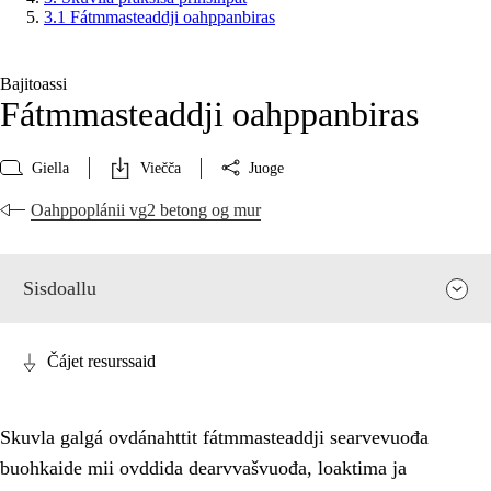
3.1 Fátmmasteaddji oahppanbiras
Bajitoassi
Fátmmasteaddji oahppanbiras
Giella
Viečča
Juoge
Oahppoplánii vg2 betong og mur
Sisdoallu
Čájet resurssaid
Skuvla galgá ovdánahttit fátmmasteaddji searvevuođa
buohkaide mii ovddida dearvvašvuođa, loaktima ja