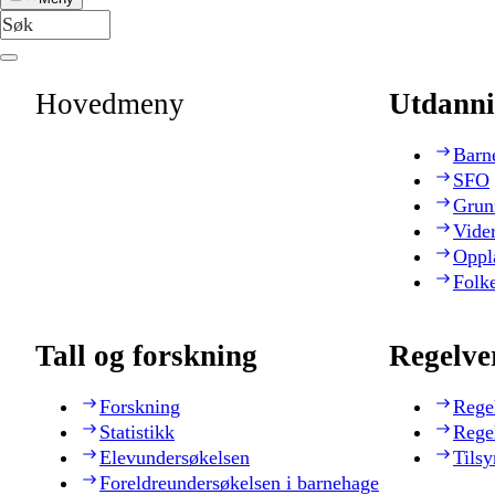
Hovedmeny
Utdanni
Barn
SFO
Grun
Vide
Oppl
Folk
Tall og forskning
Regelve
Forskning
Rege
Statistikk
Rege
Elevundersøkelsen
Tilsy
Foreldreundersøkelsen i barnehage