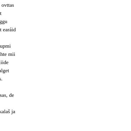
 ovttas
t
rggu
t earáid
šupmi
hte mii
iide
alget
s.
sas, de
kalaš ja