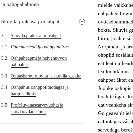
ja oahppahábmen
mielde váikkuhe
oahpaheddjiiguin
Skuvlla praksisa prinsihpat
ovttasdoaimmade
bokte. Skuvla ga
3.
Skuvlla praksisa prinsihpat
birra, ja ahte s
Norpmain ja árv
3.1
Fátmmasteaddji oahppanbiras
ohppiid sosiála
3.2
Oahpaheapmi ja heivehuvvon
eat leat nu hear
oahpahus
lea luohttámuš, 
3.3
Ovttasbargu ruovttu ja skuvlla gaskka
oahppat áktet ea
3.4
Oahpahus oahppofitnodagas ja
Juohke oahppis l
bargoeallimis
boahtteáigái. Ju
dat veahkeha si
3.5
Profešuvdnasearvevuohta ja
skuvlaovdáneapmi
Go geavahit iešg
eallinlagas vásá
servodaga berošt