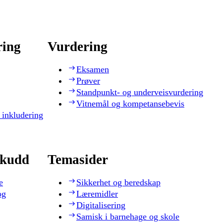
ring
Vurdering
Eksamen
Prøver
Standpunkt- og underveisvurdering
Vitnemål og kompetansebevis
 inkludering
skudd
Temasider
e
Sikkerhet og beredskap
og
Læremidler
Digitalisering
Samisk i barnehage og skole