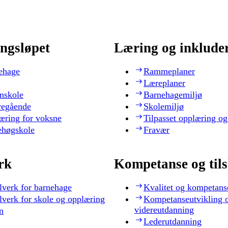
ngsløpet
Læring og inklude
ehage
Rammeplaner
Læreplaner
nskole
Barnehagemiljø
regående
Skolemiljø
æring for voksne
Tilpasset opplæring og
ehøgskole
Fravær
rk
Kompetanse og til
lverk for barnehage
Kvalitet og kompetans
lverk for skole og opplæring
Kompetanseutvikling 
videreutdanning
n
Lederutdanning