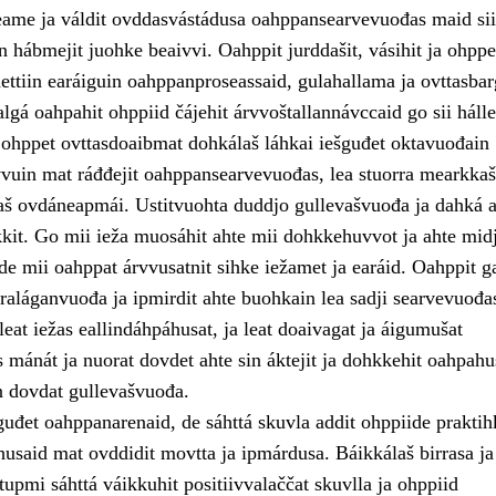
ame ja váldit ovddasvástádusa oahppansearvevuođas maid sii
 hábmejit juohke beaivvi. Oahppit jurddašit, vásihit ja ohppe
ttiin earáiguin oahppanproseassaid, gulahallama ja ovttasba
lgá oahpahit ohppiid čájehit árvvoštallannávccaid go sii hálle
ii ohppet ovttasdoaibmat dohkálaš láhkai iešguđet oktavuođain
vuin mat ráđđejit oahppansearvevuođas, lea stuorra mearkka
laš ovdáneapmái. Ustitvuohta duddjo gullevašvuođa ja dahká a
kkit. Go mii ieža muosáhit ahte mii dohkkehuvvot ja ahte midj
de mii oahppat árvvusatnit sihke iežamet ja earáid. Oahppit g
raláganvuođa ja ipmirdit ahte buohkain lea sadji searvevuođa
eat iežas eallindáhpáhusat, ja leat doaivagat ja áigumušat
s mánát ja nuorat dovdet ahte sin áktejit ja dohkkehit oahpahu
n dovdat gullevašvuođa.
uđet oahppanarenaid, de sáhttá skuvla addit ohppiide praktih
husaid mat ovddidit movtta ja ipmárdusa. Báikkálaš birrasa ja
upmi sáhttá váikkuhit positiivvalaččat skuvlla ja ohppiid