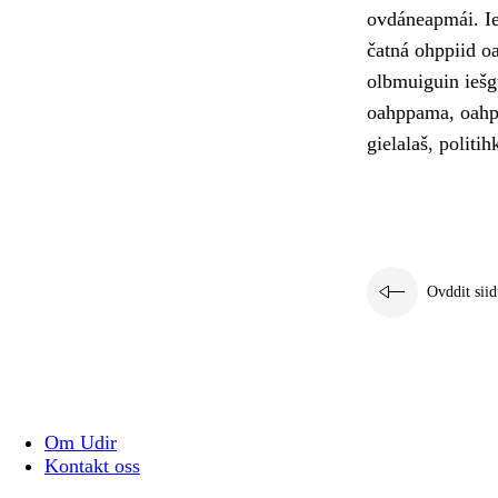
ovdáneapmái. Ie
čatná ohppiid o
olbmuiguin iešg
oahppama, oahpp
gielalaš, politih
Ovddit siid
Om Udir
Kontakt oss