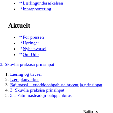
Lærlingundersøkelsen
Innrapportering
Aktuelt
For pressen
Høringer
Nyhetsvarsel
Om Udir
3. Skuvlla praksisa prinsihpat
Læring og trivsel
Læreplanverket
Bajitoassi – vuođđooahpahusa árvvut ja prinsihpat
3. Skuvlla praksisa prinsihpat
3.1 Fátmmasteaddji oahppanbiras
Bajitoassi