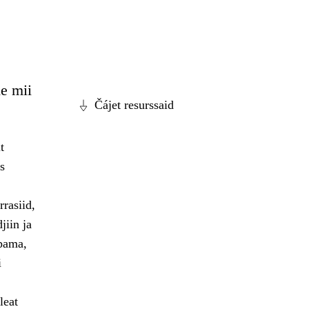
e mii
Čájet resurssaid
t
s
rasiid,
jiin ja
ppama,
i
leat