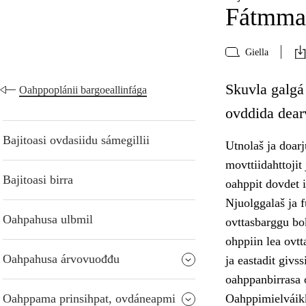
Fátmmas
Giella
Skuvla galgá
Oahppoplánii bargoeallinfága
ovddida dear
Bajitoasi ovdasiidu sámegillii
Utnolaš ja doarj
movttiidahttojit
Bajitoasi birra
oahppit dovdet 
Njuolggalaš ja f
Oahpahusa ulbmil
ovttasbarggu bok
ohppiin lea ovt
Oahpahusa árvovuođđu
ja eastadit givs
oahppanbirrasa 
Oahppama prinsihpat, ovdáneapmi
Oahppimielváikk