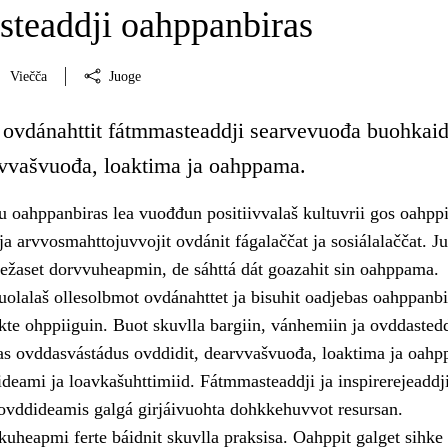
teaddji oahppanbiras
Viečča
Juoge
 ovdánahttit fátmmasteaddji searvevuođa buohkaid
vvašvuođa, loaktima ja oahppama.
u oahppanbiras lea vuođđun positiivvalaš kultuvrii gos oahppi
 ja arvvosmahttojuvvojit ovdánit fágalaččat ja sosiálalaččat. Ju
iežaset dorvvuheapmin, de sáhttá dát goazahit sin oahppama.
uolalaš ollesolbmot ovdánahttet ja bisuhit oadjebas oahppanbir
te ohppiiguin. Buot skuvlla bargiin, vánhemiin ja ovddastedd
tas ovddasvástádus ovddidit, dearvvašvuođa, loaktima ja oah
sideami ja loavkašuhttimiid. Fátmmasteaddji ja inspirerejeaddj
ovddideamis galgá girjáivuohta dohkkehuvvot resursan.
uheapmi ferte báidnit skuvlla praksisa. Oahppit galget sihke 