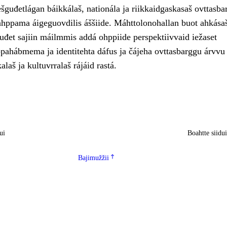
šguđetlágan báikkálaš, nationála ja riikkaidgaskasaš ovttasba
ahppama áigeguovdilis áššiide. Máhttolonohallan buot ahkása
uđet sajiin máilmmis addá ohppiide perspektiivvaid iežaset
ahábmema ja identitehta dáfus ja čájeha ovttasbarggu árvvu
kalaš ja kultuvrralaš rájáid rastá.
ui
Boahtte siidu
Bajimužžii