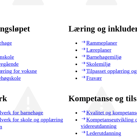
ngsløpet
Læring og inklude
ehage
Rammeplaner
Læreplaner
nskole
Barnehagemiljø
regående
Skolemiljø
æring for voksne
Tilpasset opplæring og
ehøgskole
Fravær
rk
Kompetanse og til
lverk for barnehage
Kvalitet og kompetans
lverk for skole og opplæring
Kompetanseutvikling 
videreutdanning
n
Lederutdanning