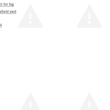
r for fag
 arbeid med
24