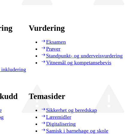
ring
Vurdering
Eksamen
Prøver
Standpunkt- og underveisvurdering
Vitnemål og kompetansebevis
 inkludering
skudd
Temasider
e
Sikkerhet og beredskap
og
Læremidler
Digitalisering
Samisk i barnehage og skole