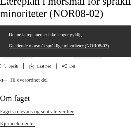
Læreplan i morsmål for språkl
minoriteter (NOR08‑02)
Denne læreplanen er ikke lenger gyldig
Gjeldende morsmål språklige minoriteter (NOR08‑03)
Språk
Last ned
Del
Til overordnet del
Om faget
Fagets relevans og sentrale verdier
Kjerneelementer