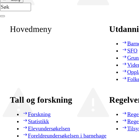
Hovedmeny
Utdanni
Barn
SFO
Grun
Vide
Oppl
Folk
Tall og forskning
Regelve
Forskning
Rege
Statistikk
Rege
Elevundersøkelsen
Tilsy
Foreldreundersøkelsen i barnehage