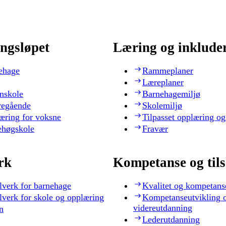
ngsløpet
Læring og inklude
ehage
Rammeplaner
Læreplaner
nskole
Barnehagemiljø
regående
Skolemiljø
æring for voksne
Tilpasset opplæring og
ehøgskole
Fravær
rk
Kompetanse og til
lverk for barnehage
Kvalitet og kompetans
lverk for skole og opplæring
Kompetanseutvikling 
videreutdanning
n
Lederutdanning