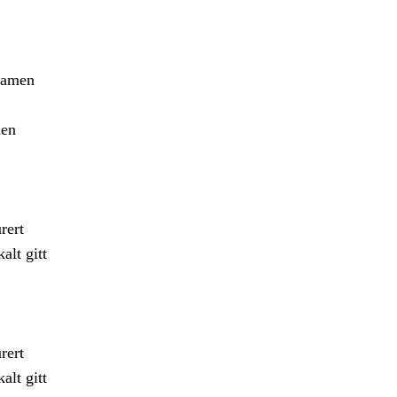
ksamen
nen
rert
alt gitt
rert
alt gitt