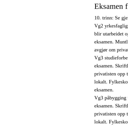
Eksamen fo
10. trinn: Se g
Vg2 yrkesfaglig 
blir utarbeidet o
eksamen. Muntli
avgjør om privat
Vg3 studieforber
eksamen. Skriftl
privatisten opp 
lokalt. Fylkesko
eksamen.
Vg3 påbygging ti
eksamen. Skriftl
privatisten opp 
lokalt. Fylkesko