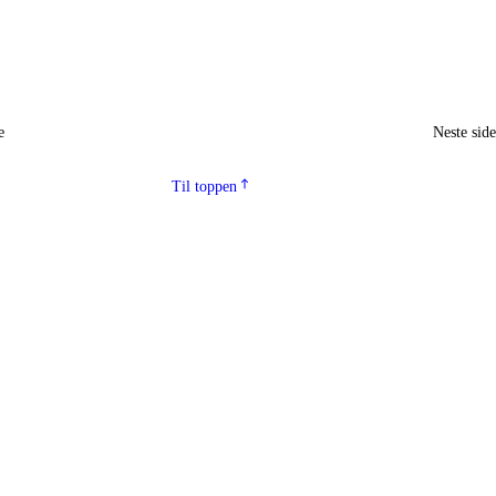
e
Neste sid
Til toppen