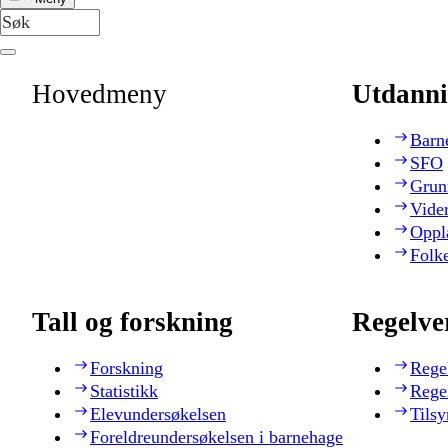
Hovedmeny
Utdanni
Barn
SFO
Grun
Vide
Oppl
Folk
Tall og forskning
Regelve
Forskning
Rege
Statistikk
Rege
Elevundersøkelsen
Tilsy
Foreldreundersøkelsen i barnehage