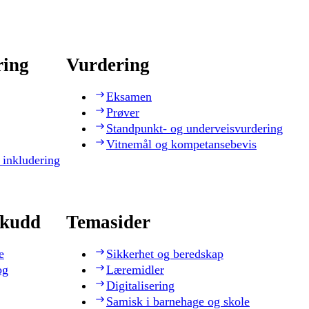
ring
Vurdering
Eksamen
Prøver
Standpunkt- og underveisvurdering
Vitnemål og kompetansebevis
 inkludering
skudd
Temasider
e
Sikkerhet og beredskap
og
Læremidler
Digitalisering
Samisk i barnehage og skole