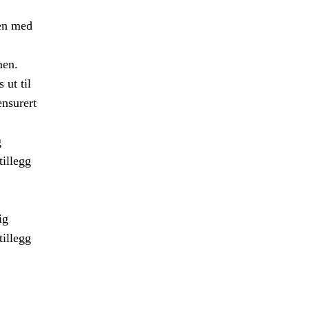
men med
men.
 ut til
nsurert
g
tillegg
ig
tillegg