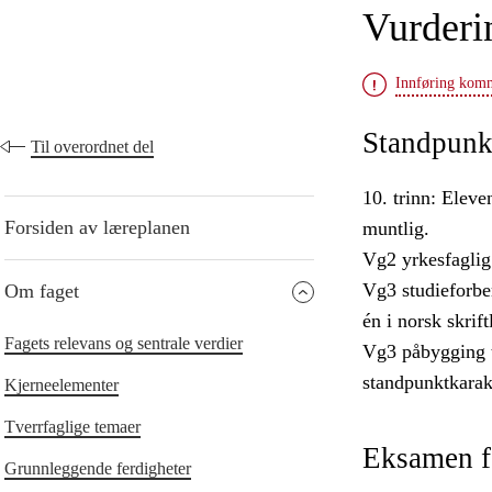
Vurderi
Innføring kom
Standpunk
Til overordnet del
10. trinn: Eleve
Forsiden av læreplanen
muntlig.
Vg2 yrkesfaglig
Vg3 studieforbe
Om faget
én i norsk skrif
Fagets relevans og sentrale verdier
Vg3 påbygging t
standpunktkarakt
Kjerneelementer
Tverrfaglige temaer
Eksamen f
Grunnleggende ferdigheter