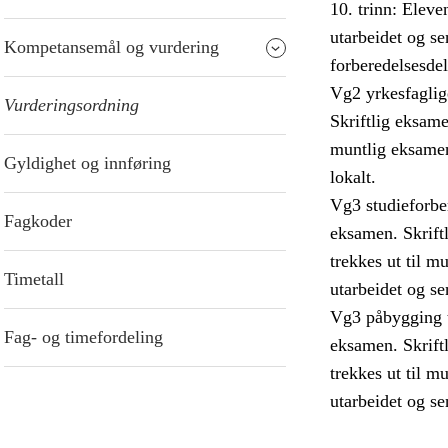
10. trinn: Eleve
utarbeidet og se
Kompetansemål og vurdering
forberedelsesdel
Vg2 yrkesfaglig
Vurderingsordning
Skriftlig eksame
muntlig eksamen
Gyldighet og innføring
lokalt.
Vg3 studieforber
Fagkoder
eksamen. Skriftl
trekkes ut til 
Timetall
utarbeidet og se
Vg3 påbygging ti
Fag- og timefordeling
eksamen. Skriftl
trekkes ut til 
utarbeidet og se