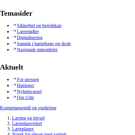
Temasider
Sikkerhet og beredskap
Læremidler
Digitalisering
Samisk i barnehage og skole
Nasjonale minoriteter
Aktuelt
For pressen
Høringer
Nyhetsvarsel
Om Udir
Kompetansemål og vurdering
Læring og trivsel
Læreplanverket
Læreplaner
Norsk for elever med samisk