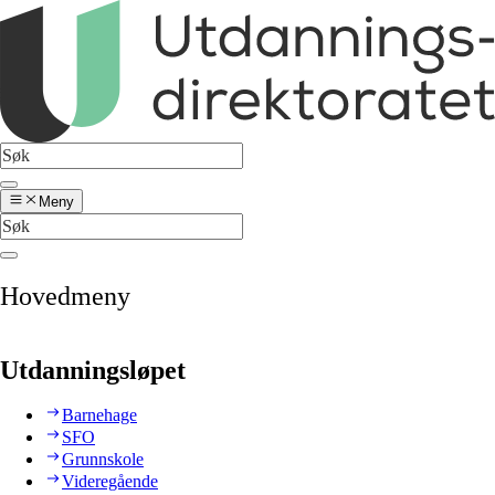
Meny
Hovedmeny
Utdanningsløpet
Barnehage
SFO
Grunnskole
Videregående