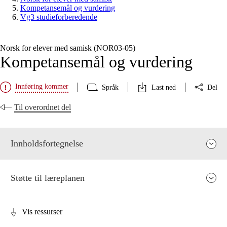
Kompetansemål og vurdering
Vg3 studieforberedende
Norsk for elever med samisk (NOR03‑05)
Kompetansemål og vurdering
Innføring kommer
Språk
Last ned
Del
Til overordnet del
Innholdsfortegnelse
Støtte til læreplanen
Vis ressurser