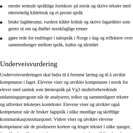
Vg2 studieforberedende
mestre sentrale språklige formkrav på norsk og skrive tekster med
etterrettelig kildebruk og et presist språk
Vg3 studieforberedende
bruke
faglitteratur,
vurdere
kilder kritisk og skrive fagartikler som
Vg3 påbygg
greier ut om og drøfter norskfaglige emner
gjøre rede for
endringer i talespråk i Norge i dag og
reflektere
over
sammenhenger mellom språk, kultur og identitet
Underveisvurdering
Underveisvurderingen skal bidra til å fremme læring og til å utvikle
kompetanse i faget. Elevene viser og utvikler kompetanse i norsk for
elever med samisk som førstespråk på Vg3 studieforberedende
utdanningsprogram når de analyserer, tolker og sammenligner tekster
og utforsker tekstenes kontekster. Elevene viser og utvikler også
kompetanse når de bruker fagspråk i ulike muntlige og skriftlige
kommunikasjonssituasjoner. Videre viser og utvikler elevene
kompetanse når de produserer kortere og lengre tekster i ulike sjangre,