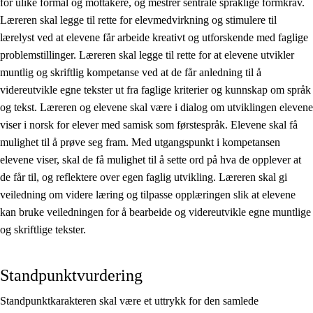
for ulike formål og mottakere, og mestrer sentrale språklige formkrav.
Læreren skal legge til rette for elevmedvirkning og stimulere til
lærelyst ved at elevene får arbeide kreativt og utforskende med faglige
problemstillinger. Læreren skal legge til rette for at elevene utvikler
muntlig og skriftlig kompetanse ved at de får anledning til å
videreutvikle egne tekster ut fra faglige kriterier og kunnskap om språk
og tekst. Læreren og elevene skal være i dialog om utviklingen elevene
viser i norsk for elever med samisk som førstespråk. Elevene skal få
mulighet til å prøve seg fram. Med utgangspunkt i kompetansen
elevene viser, skal de få mulighet til å sette ord på hva de opplever at
de får til, og reflektere over egen faglig utvikling. Læreren skal gi
veiledning om videre læring og tilpasse opplæringen slik at elevene
kan bruke veiledningen for å bearbeide og videreutvikle egne muntlige
og skriftlige tekster.
Standpunktvurdering
Standpunktkarakteren skal være et uttrykk for den samlede