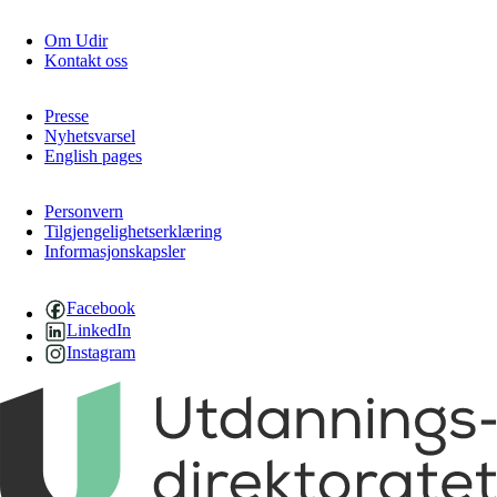
Om Udir
Kontakt oss
Presse
Nyhetsvarsel
English pages
Personvern
Tilgjengelighetserklæring
Informasjonskapsler
Facebook
LinkedIn
Instagram