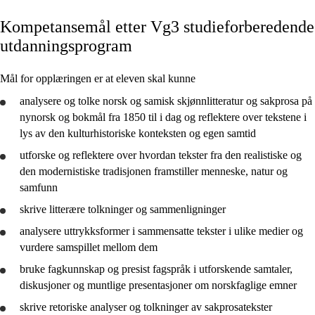
Fagets relevans og sentrale verdier
Kompetansemål etter Vg3 studieforberedende
Kjerneelementer
utdanningsprogram
Tverrfaglige temaer
Mål for opplæringen er at eleven skal kunne
Grunnleggende ferdigheter
analysere
og
tolke
norsk og samisk skjønnlitteratur og sakprosa på
nynorsk og bokmål fra 1850 til i dag og
reflektere
over tekstene i
lys av den kulturhistoriske konteksten og egen samtid
utforske
og
reflektere
over hvordan tekster fra den realistiske og
2. trinn
den modernistiske tradisjonen framstiller menneske, natur og
samfunn
4. trinn
skrive litterære tolkninger og sammenligninger
7. trinn
analysere
uttrykksformer i sammensatte tekster i ulike medier og
10. trinn
vurdere
samspillet mellom dem
Vg2 yrkesfag
bruke
fagkunnskap og presist fagspråk i utforskende samtaler,
diskusjoner og muntlige presentasjoner om norskfaglige emner
Vg1 studieforberedende
skrive retoriske analyser og tolkninger av sakprosatekster