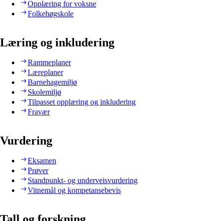
Opplæring for voksne
Folkehøgskole
Læring og inkludering
Rammeplaner
Læreplaner
Barnehagemiljø
Skolemiljø
Tilpasset opplæring og inkludering
Fravær
Vurdering
Eksamen
Prøver
Standpunkt- og underveisvurdering
Vitnemål og kompetansebevis
Tall og forskning