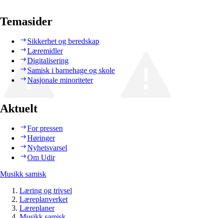
Temasider
Sikkerhet og beredskap
Læremidler
Digitalisering
Samisk i barnehage og skole
Nasjonale minoriteter
Aktuelt
For pressen
Høringer
Nyhetsvarsel
Om Udir
Musikk samisk
Læring og trivsel
Læreplanverket
Læreplaner
Musikk samisk