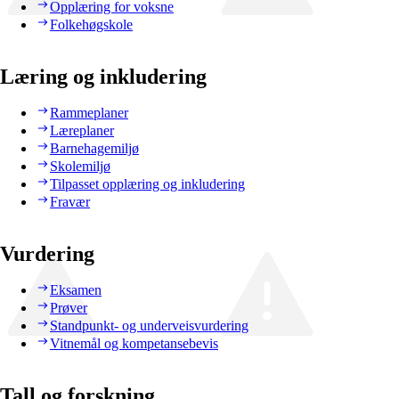
Opplæring for voksne
Folkehøgskole
Læring og inkludering
Rammeplaner
Læreplaner
Barnehagemiljø
Skolemiljø
Tilpasset opplæring og inkludering
Fravær
Vurdering
Eksamen
Prøver
Standpunkt- og underveisvurdering
Vitnemål og kompetansebevis
Tall og forskning