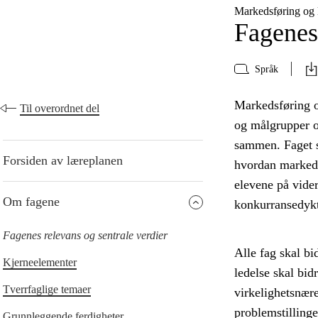
Markedsføring og
Fagenes 
Språk
Markedsføring og
Til overordnet del
og målgrupper o
sammen. Faget s
Forsiden av læreplanen
hvordan markeds
elevene på vide
Om fagene
konkurransedykt
Fagenes relevans og sentrale verdier
Alle fag skal bi
Kjerneelementer
ledelse skal bid
Tverrfaglige temaer
virkelighetsnær
problemstillinge
Grunnleggende ferdigheter