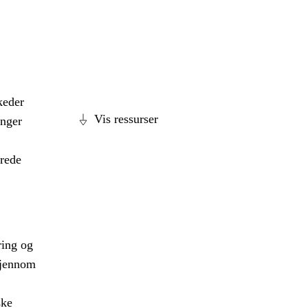
keder
Vis ressurser
enger
erede
ring og
 gjennom
ske