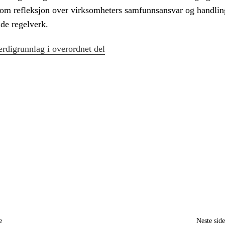
nom refleksjon over virksomheters samfunnsansvar og handli
de regelverk.
rdigrunnlag i overordnet del
e
Neste sid