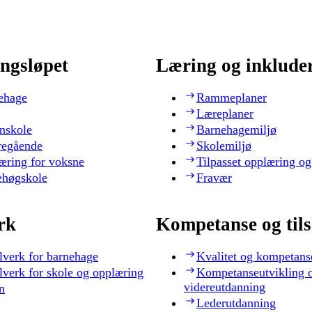
ngsløpet
Læring og inklude
ehage
Rammeplaner
Læreplaner
nskole
Barnehagemiljø
regående
Skolemiljø
æring for voksne
Tilpasset opplæring og
ehøgskole
Fravær
rk
Kompetanse og til
lverk for barnehage
Kvalitet og kompetans
lverk for skole og opplæring
Kompetanseutvikling 
videreutdanning
n
Lederutdanning