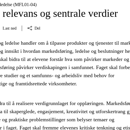
 ledelse (MFL01‑04)
relevans og sentrale verdier
Last ned
Del
 ledelse handler om å tilpasse produkter og tjenester til mar
g innsikt i hvordan markedsføring, ledelse og beslutninger h
kal bidra til at elevene forstår hva som påvirker markeder og
føring påvirker verdiskapingen i samfunnet. Faget skal forb
re studier og et samfunns- og arbeidsliv med behov for
ige og framtidsrettede virksomheter.
dra til å realisere verdigrunnlaget for opplæringen. Markedsfø
ra til skaperglede, engasjement, kreativitet og utforskertrang
e og praktiske problemstillinger som belyser temaer og
r i faget. Faget skal fremme elevenes kritiske tenkning og eti