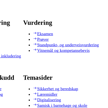
ring
Vurdering
Eksamen
Prøver
Standpunkt- og underveisvurdering
Vitnemål og kompetansebevis
 inkludering
skudd
Temasider
e
Sikkerhet og beredskap
og
Læremidler
Digitalisering
Samisk i barnehage og skole