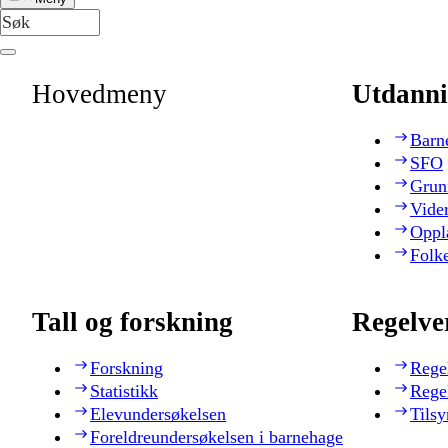
Hovedmeny
Utdanni
Barn
SFO
Grun
Vide
Oppl
Folk
Tall og forskning
Regelve
Forskning
Rege
Statistikk
Rege
Elevundersøkelsen
Tilsy
Foreldreundersøkelsen i barnehage