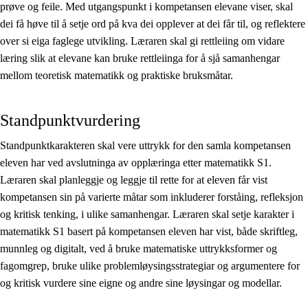
prøve og feile. Med utgangspunkt i kompetansen elevane viser, skal
dei få høve til å setje ord på kva dei opplever at dei får til, og reflektere
over si eiga faglege utvikling. Læraren skal gi rettleiing om vidare
læring slik at elevane kan bruke rettleiinga for å sjå samanhengar
mellom teoretisk matematikk og praktiske bruksmåtar.
Standpunktvurdering
Standpunktkarakteren skal vere uttrykk for den samla kompetansen
eleven har ved avslutninga av opplæringa etter matematikk S1.
Læraren skal planleggje og leggje til rette for at eleven får vist
kompetansen sin på varierte måtar som inkluderer forståing, refleksjon
og kritisk tenking, i ulike samanhengar. Læraren skal setje karakter i
matematikk S1 basert på kompetansen eleven har vist, både skriftleg,
munnleg og digitalt, ved å bruke matematiske uttrykksformer og
fagomgrep, bruke ulike problemløysingsstrategiar og argumentere for
og kritisk vurdere sine eigne og andre sine løysingar og modellar.