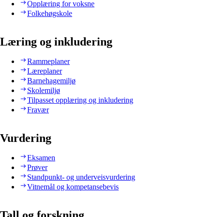
Opplæring for voksne
Folkehøgskole
Læring og inkludering
Rammeplaner
Læreplaner
Barnehagemiljø
Skolemiljø
Tilpasset opplæring og inkludering
Fravær
Vurdering
Eksamen
Prøver
Standpunkt- og underveisvurdering
Vitnemål og kompetansebevis
Tall og forskning