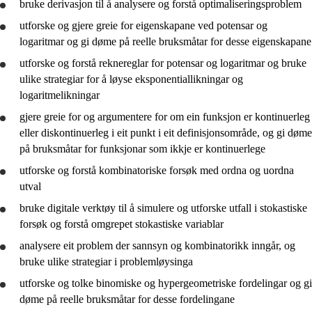
bruke derivasjon til å
analysere
og
forstå
optimaliseringsproblem
utforske
og
gjere greie for
eigenskapane ved potensar og
logaritmar og gi døme på reelle bruksmåtar for desse eigenskapane
utforske
og
forstå
reknereglar for potensar og logaritmar og
bruke
ulike strategiar for å løyse eksponentiallikningar og
logaritmelikningar
gjere greie for
og argumentere for om ein funksjon er kontinuerleg
eller diskontinuerleg i eit punkt i eit definisjonsområde, og gi døme
på bruksmåtar for funksjonar som ikkje er kontinuerlege
utforske
og
forstå
kombinatoriske forsøk med ordna og uordna
utval
bruke
digitale verktøy til å simulere og
utforske
utfall i stokastiske
forsøk og
forstå
omgrepet stokastiske variablar
analysere
eit problem der sannsyn og kombinatorikk inngår, og
bruke
ulike strategiar i problemløysinga
utforske
og
tolke
binomiske og hypergeometriske fordelingar og gi
døme på reelle bruksmåtar for desse fordelingane