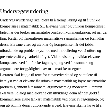
Undervegsvurdering
Undervegsvurderinga skal bidra til å fremje læring og til å utvikle
kompetanse i matematikk S1. Elevane viser og utviklar kompetanse i
faget når dei bruker matematiske omgrep i kommunikasjon, og når dei
finn, forstår og generaliserer matematiske samanhengar og formidlar
desse. Elevane viser og utviklar òg kompetanse når dei jobbar
utforskande og problemløysande med modellering ved å utføre og
presentere sitt eige arbeid i faget. Vidare viser og utviklar elevane
kompetanse ved å utforske fagomgrep og ved å resonnere og
argumentere for gyldigheita av matematiske utsegner.
Læraren skal leggje til rette for elevmedverknad og stimulere til
lærelyst ved at elevane får utforske matematikk og løyse matematiske
problem gjennom å resonnere, argumentere og modellere. Læraren
skal vere i dialog med elevane om utviklinga deira når det gjeld å
kommunisere eigne tankar i matematikk ved bruk av fagomgrep, og
om utviklinga deira i utforskande arbeid. Elevane skal få høve til å