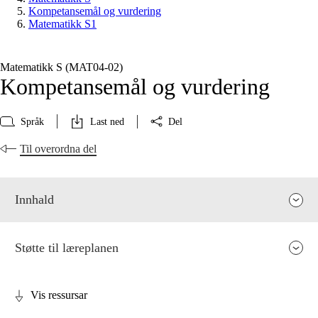
Kompetansemål og vurdering
Matematikk S1
Matematikk S (MAT04‑02)
Kompetansemål og vurdering
Språk
Last ned
Del
Til overordna del
Innhald
Støtte til læreplanen
Vis ressursar
Fagrelevans og sentrale verdiar