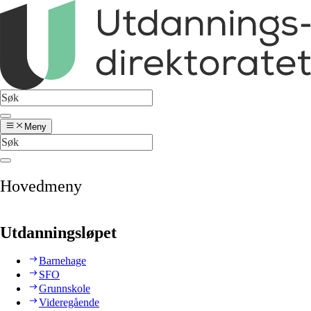
Meny
Hovedmeny
Utdanningsløpet
Barnehage
SFO
Grunnskole
Videregående