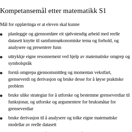
Kompetansemål etter matematikk S1
Kjerneelement
Tverrfaglege tema
Mål for opplæringa er at eleven skal kunne
Grunnleggjande ferdigheiter
planleggje
og
gjennomføre
eit sjølvstendig arbeid med reelle
datasett knytte til samfunnsøkonomiske tema og forhold, og
analysere
og
presentere
funn
uttrykkje eigne resonnement ved hjelp av matematiske omgrep og
symbolspråk
Matematikk S1
forstå
omgrepa gjennomsnittleg og momentan vekstfart,
Matematikk S2
grenseverdi og derivasjon og
bruke
desse for å løyse praktiske
problem
bruke
ulike strategiar for å
utforske
og bestemme grenseverdiar til
funksjonar, og
utforske
og argumentere for bruksmåtar for
grenseverdiar
bruke derivasjon til å
analysere
og
tolke
eigne matematiske
modellar av reelle datasett