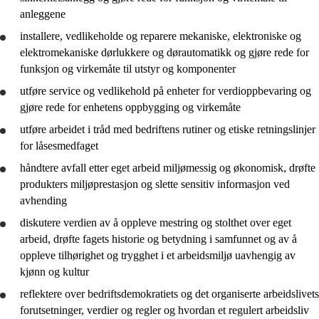
anleggene
installere, vedlikeholde og reparere mekaniske, elektroniske og
elektromekaniske dørlukkere og dørautomatikk og
gjøre rede for
funksjon og virkemåte til utstyr og komponenter
utføre service og vedlikehold på enheter for verdioppbevaring og
gjøre rede for
enhetens oppbygging og virkemåte
utføre arbeidet i tråd med bedriftens rutiner og etiske retningslinjer
for låsesmedfaget
håndtere avfall etter eget arbeid miljømessig og økonomisk,
drøfte
produkters miljøprestasjon og slette sensitiv informasjon ved
avhending
diskutere verdien av å oppleve mestring og stolthet over eget
arbeid,
drøfte
fagets historie og betydning i samfunnet og av å
oppleve tilhørighet og trygghet i et arbeidsmiljø uavhengig av
kjønn og kultur
reflektere
over bedriftsdemokratiets og det organiserte arbeidslivets
forutsetninger, verdier og regler og hvordan et regulert arbeidsliv