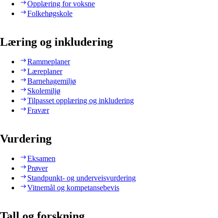
Opplæring for voksne
Folkehøgskole
Læring og inkludering
Rammeplaner
Læreplaner
Barnehagemiljø
Skolemiljø
Tilpasset opplæring og inkludering
Fravær
Vurdering
Eksamen
Prøver
Standpunkt- og underveisvurdering
Vitnemål og kompetansebevis
Tall og forskning