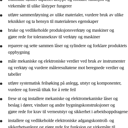
virkemåte til ulike låstyper fungerer
utføre sammenføyning av ulike materialer,
vurdere
bruk av ulike
teknikker og ta hensyn til materialenes egenskaper
bruke
og vedlikeholde produksjonsverktøy og maskiner og
gjøre rede for
toleransekrav til verktøy og maskiner
reparere og sette sammen låser og sylindere og forklare produktets
oppbygning
måle mekaniske og elektroniske verdier ved bruk av instrumenter
og verktøy og
vurdere
måleresultatene mot beregnede verdier og
tabeller
utføre systematisk feilsøking på anlegg, utstyr og komponenter,
vurdere
og foreslå tiltak for å rette feil
frese ut og installere mekaniske og elektromekaniske låser og
beslag i dører, vinduer og andre bygningskonstruksjoner og
gjøre rede for
krav til verneutstyr og sikkerhet i arbeidsoppdragene
installere og vedlikeholde elektroniske adgangskontroll- og
sikkerhetsanlegg og
gjøre rede for
funksjon og virkemåte til