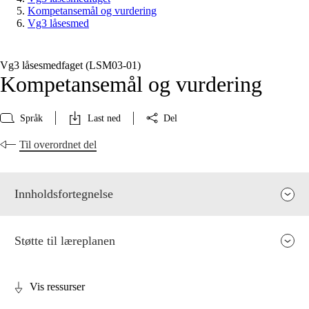
Kompetansemål og vurdering
Vg3 låsesmed
Vg3 låsesmedfaget (LSM03‑01)
Kompetansemål og vurdering
Språk
Last ned
Del
Til overordnet del
Innholdsfortegnelse
Støtte til læreplanen
Vis ressurser
Fagets relevans og sentrale verdier