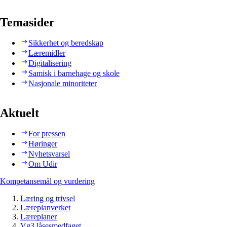
Temasider
Sikkerhet og beredskap
Læremidler
Digitalisering
Samisk i barnehage og skole
Nasjonale minoriteter
Aktuelt
For pressen
Høringer
Nyhetsvarsel
Om Udir
Kompetansemål og vurdering
Læring og trivsel
Læreplanverket
Læreplaner
Vg3 låsesmedfaget