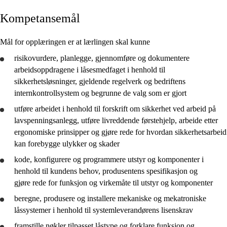
Kompetansemål
Kjerneelementer
Tverrfaglige temaer
Mål for opplæringen er at lærlingen skal kunne
Grunnleggende ferdigheter
risikovurdere,
planlegge
,
gjennomføre
og
dokumentere
arbeidsoppdragene i låsesmedfaget i henhold til
sikkerhetsløsninger, gjeldende regelverk og bedriftens
internkontrollsystem og begrunne de valg som er gjort
utføre arbeidet i henhold til forskrift om sikkerhet ved arbeid på
Vg3 låsesmed
lavspenningsanlegg, utføre livreddende førstehjelp, arbeide etter
ergonomiske prinsipper og
gjøre rede for
hvordan sikkerhetsarbeid
kan forebygge ulykker og skader
kode, konfigurere og programmere utstyr og komponenter i
henhold til kundens behov, produsentens spesifikasjon og
gjøre rede for
funksjon og virkemåte til utstyr og komponenter
beregne, produsere og installere mekaniske og mekatroniske
låssystemer i henhold til systemleverandørens lisenskrav
framstille nøkler tilpasset låstype og forklare funksjon og