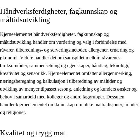
Håndverksferdigheter, fagkunnskap og
Kjerneelementer
måltidsutvikling
Tverrfaglige temaer
Kjerneelementet håndverksferdigheter, fagkunnskap og
Grunnleggende ferdigheter
måltidsutvikling handler om vurdering og valg i forbindelse med
råvarer, tilberednings- og serveringsmetoder, allergener, ernæring og
økonomi. Videre handler det om samspillet mellom råvarenes
bruksområder, sammensetning og egenskaper, håndlag, teknologi,
kreativitet og sensorikk. Kjerneelementet omfatter allergenmerking,
næringsberegning og kalkulasjon i tilberedning av måltider og
utvikling av menyer tilpasset sesong, anledning og kunders ønsker og
behov i samarbeid med kolleger og andre faggrupper. Dessuten
handler kjerneelementet om kunnskap om ulike mattradisjoner, trender
og religioner.
Kvalitet og trygg mat