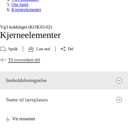
Om faget
Kjerneelementer
Vg3 kokkfaget (KOK03‑02)
Kjerneelementer
Språk
Last ned
Del
Til overordnet del
Innholdsfortegnelse
Støtte til læreplanen
Vis ressurser
Fagets relevans og sentrale verdier