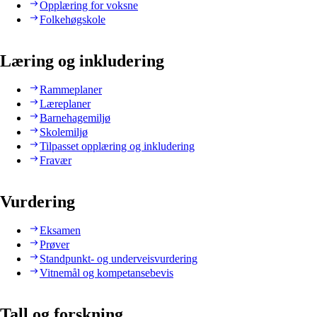
Opplæring for voksne
Folkehøgskole
Læring og inkludering
Rammeplaner
Læreplaner
Barnehagemiljø
Skolemiljø
Tilpasset opplæring og inkludering
Fravær
Vurdering
Eksamen
Prøver
Standpunkt- og underveisvurdering
Vitnemål og kompetansebevis
Tall og forskning