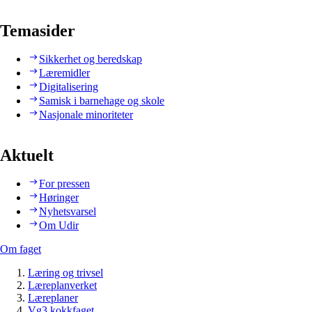
Temasider
Sikkerhet og beredskap
Læremidler
Digitalisering
Samisk i barnehage og skole
Nasjonale minoriteter
Aktuelt
For pressen
Høringer
Nyhetsvarsel
Om Udir
Om faget
Læring og trivsel
Læreplanverket
Læreplaner
Vg3 kokkfaget