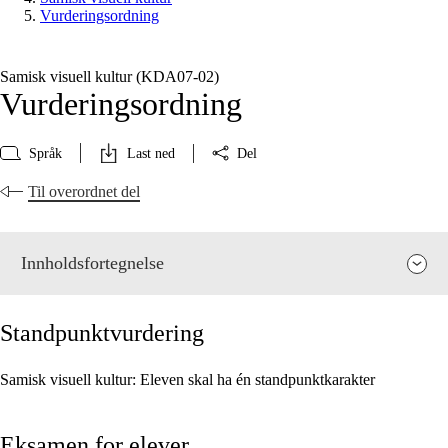
Vurderingsordning
Samisk visuell kultur (KDA07‑02)
Vurderingsordning
Språk
Last ned
Del
Til overordnet del
Innholdsfortegnelse
Standpunktvurdering
Samisk visuell kultur: Eleven skal ha én standpunktkarakter
Fagets relevans og sentrale verdier
Eksamen for elever