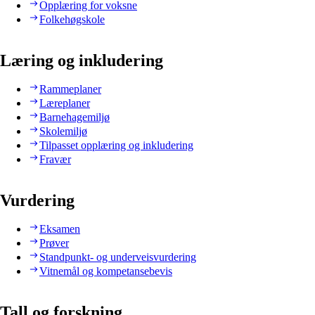
Opplæring for voksne
Folkehøgskole
Læring og inkludering
Rammeplaner
Læreplaner
Barnehagemiljø
Skolemiljø
Tilpasset opplæring og inkludering
Fravær
Vurdering
Eksamen
Prøver
Standpunkt- og underveisvurdering
Vitnemål og kompetansebevis
Tall og forskning