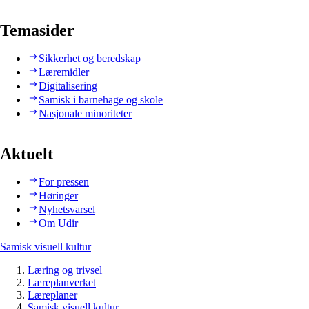
Temasider
Sikkerhet og beredskap
Læremidler
Digitalisering
Samisk i barnehage og skole
Nasjonale minoriteter
Aktuelt
For pressen
Høringer
Nyhetsvarsel
Om Udir
Samisk visuell kultur
Læring og trivsel
Læreplanverket
Læreplaner
Samisk visuell kultur