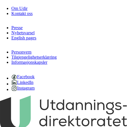
Om Udir
Kontakt oss
Presse
Nyhetsvarsel
English pages
Personvern
Tilgjengelighetserklæring
Informasjonskapsler
Facebook
LinkedIn
Instagram