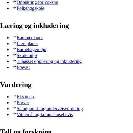
Opplæring for voksne
Folkehøgskole
Læring og inkludering
Rammeplaner
Læreplaner
Barnehagemiljø
Skolemiljø
Tilpasset opplæring og inkludering
Fravær
Vurdering
Eksamen
Prøver
Standpunkt- og underveisvurdering
Vitnemål og kompetansebevis
Tall og forskning