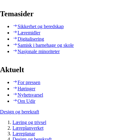
Temasider
Sikkerhet og beredskap
Læremidler
Digitalisering
Samisk i barnehage og skole
Nasjonale minoriteter
Aktuelt
For pressen
Høringer
Nyhetsvarsel
Om Udir
Design og berekraft
Læring og trivsel
Læreplanverket
Læreplanar
Design og berekraft