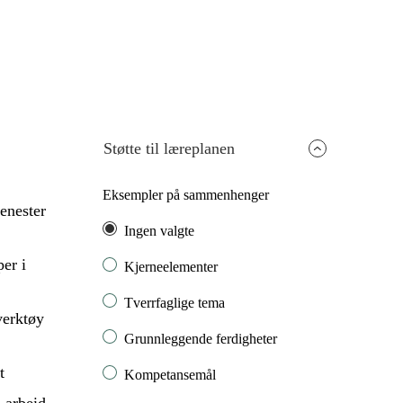
Støtte til læreplanen
Eksempler på sammenhenger
jenester
Ingen valgte
er i
Kjerneelementer
Tverrfaglige tema
verktøy
Grunnleggende ferdigheter
t
Kompetansemål