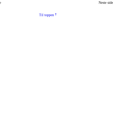
e
Neste sid
Til toppen