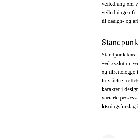
veiledning om vi
veiledningen for
til design- og ar
Standpunk
Standpunktkarak
ved avslutningen
og tilrettelegge
forståelse, refl
karakter i desig
varierte prosess
løsningsforslag 