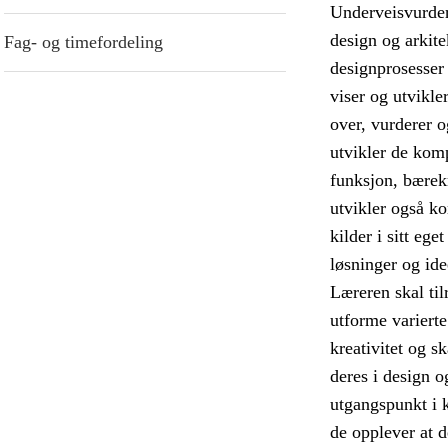
Underveisvurderi
design og arkite
Fag- og timefordeling
designprosesser 
viser og utvikle
over, vurderer o
utvikler de kom
funksjon, bærekr
utvikler også ko
kilder i sitt eg
løsninger og ide
Læreren skal til
utforme variert
kreativitet og 
deres i design o
utgangspunkt i k
de opplever at d