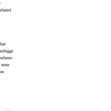
e
elatert
 har
lanlegge
mfatter
 sette
nom