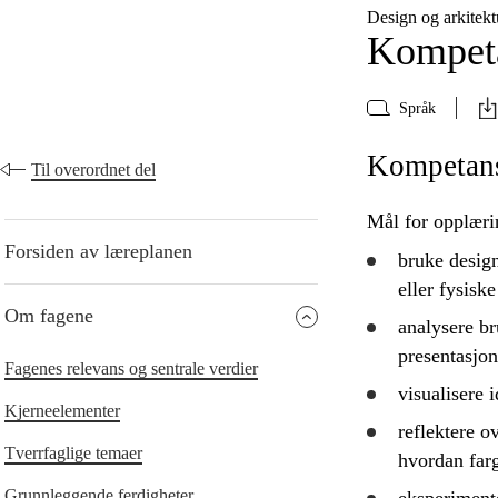
Design og arkite
Kompeta
Språk
Kompetanse
Til overordnet del
Mål for opplæri
Forsiden av læreplanen
bruke
design
eller fysiske
Om fagene
analysere
br
presentasjon
Fagenes relevans og sentrale verdier
visualisere 
Kjerneelementer
reflektere
ov
Tverrfaglige temaer
hvordan farg
Grunnleggende ferdigheter