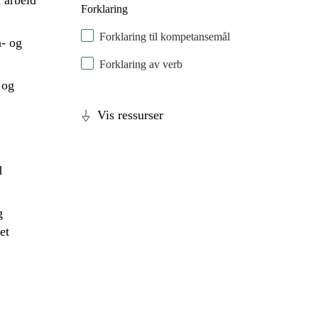
 arbeid
Forklaring
Forklaring til kompetansemål
n- og
Forklaring av verb
 og
Vis ressurser
d
g
et