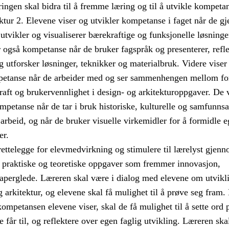
ngen skal bidra til å fremme læring og til å utvikle kompetan
ktur 2. Elevene viser og utvikler kompetanse i faget når de 
utvikler og visualiserer bærekraftige og funksjonelle løsninge
r også kompetanse når de bruker fagspråk og presenterer, refle
g utforsker løsninger, teknikker og materialbruk. Videre viser
petanse når de arbeider med og ser sammenhengen mellom f
aft og brukervennlighet i design- og arkitekturoppgaver. De 
mpetanse når de tar i bruk historiske, kulturelle og samfunnsa
et arbeid, og når de bruker visuelle virkemidler for å formidle 
er.
rettelegge for elevmedvirkning og stimulere til lærelyst gjen
e praktiske og teoretiske oppgaver som fremmer innovasjon,
skaperglede. Læreren skal være i dialog med elevene om utvikl
g arkitektur, og elevene skal få mulighet til å prøve seg fram
ompetansen elevene viser, skal de få mulighet til å sette ord 
e får til, og reflektere over egen faglig utvikling. Læreren ska