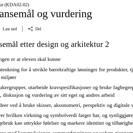
ktur (KDA02‑02)
nsemål og vurdering
Last ned
Del
mål etter design og arkitektur 2
ngen er at eleven skal kunne
tenkning for å
utvikle
bærekraftige løsninger for produkter, t
 miljøer
ukergrupper, utarbeide kravspesifikasjoner og
bruke
fagbegrep
, diskusjon og vurdering av sitt eget og andres arbeid
ideer ved å
bruke
skisser, aksonometri, perspektiv og digitale 
er hvilken virkning og symbolverdi farger har, og synliggjøre
ebruk kan uttrykke følelser og markere identitet og tilhørighe