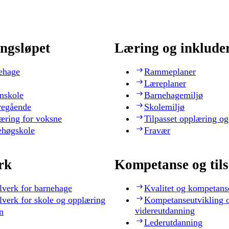
ngsløpet
Læring og inklude
ehage
Rammeplaner
Læreplaner
nskole
Barnehagemiljø
regående
Skolemiljø
æring for voksne
Tilpasset opplæring og
ehøgskole
Fravær
rk
Kompetanse og til
lverk for barnehage
Kvalitet og kompetans
lverk for skole og opplæring
Kompetanseutvikling 
videreutdanning
n
Lederutdanning