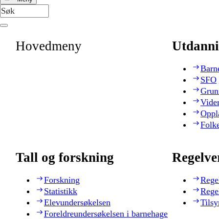
Hovedmeny
Utdanni
Barn
SFO
Grun
Vide
Oppl
Folk
Tall og forskning
Regelve
Forskning
Rege
Statistikk
Rege
Elevundersøkelsen
Tilsy
Foreldreundersøkelsen i barnehage