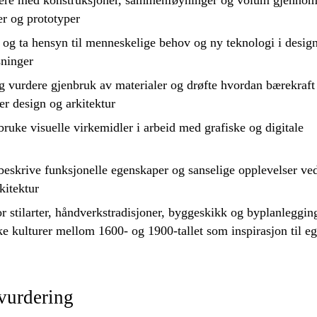
ere med konstruksjoner, sammenføyninger og volum gjennom
r og prototyper
og ta hensyn til menneskelige behov og ny teknologi i desig
sninger
og
vurdere
gjenbruk av materialer og
drøfte
hvordan bærekraft
er design og arkitektur
bruke
visuelle virkemidler i arbeid med grafiske og digitale
eskrive funksjonelle egenskaper og sanselige opplevelser ve
kitektur
or
stilarter, håndverkstradisjoner, byggeskikk og byplanleggin
ke kulturer mellom 1600- og 1900-tallet som inspirasjon til eg
vurdering