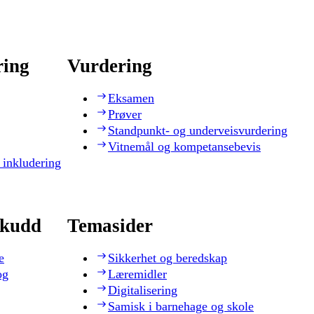
ring
Vurdering
Eksamen
Prøver
Standpunkt- og underveisvurdering
Vitnemål og kompetansebevis
 inkludering
skudd
Temasider
e
Sikkerhet og beredskap
og
Læremidler
Digitalisering
Samisk i barnehage og skole