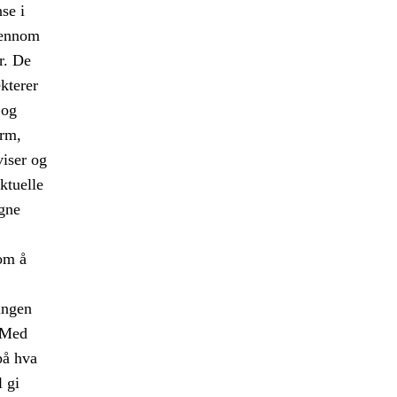
se i
gjennom
r. De
kterer
 og
orm,
viser og
ktuelle
egne
nom å
ingen
. Med
på hva
l gi