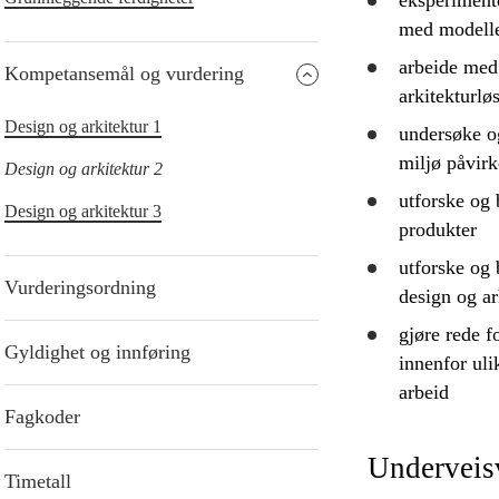
eksperiment
med modelle
arbeide med 
Kompetansemål og vurdering
arkitekturlø
Design og arkitektur 1
undersøke 
miljø påvirk
Design og arkitektur 2
utforske
og
Design og arkitektur 3
produkter
utforske
og b
Vurderingsordning
design og ar
gjøre rede f
Gyldighet og innføring
innenfor uli
arbeid
Fagkoder
Underveis
Timetall