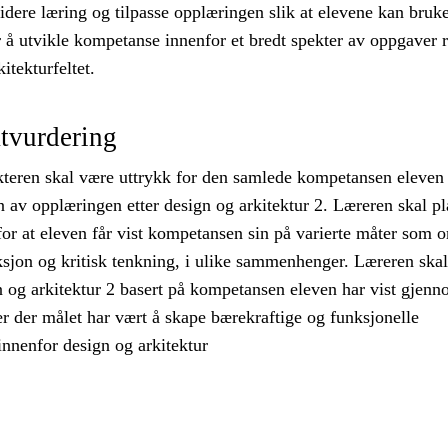
dere læring og tilpasse opplæringen slik at elevene kan bruk
 å utvikle kompetanse innenfor et bredt spekter av oppgaver r
kitekturfeltet.
tvurdering
teren skal være uttrykk for den samlede kompetansen eleven
 av opplæringen etter design og arkitektur 2. Læreren skal p
 for at eleven får vist kompetansen sin på varierte måter som o
eksjon og kritisk tenkning, i ulike sammenhenger. Læreren skal
n og arkitektur 2 basert på kompetansen eleven har vist gjen
er der målet har vært å skape bærekraftige og funksjonelle
innenfor design og arkitektur