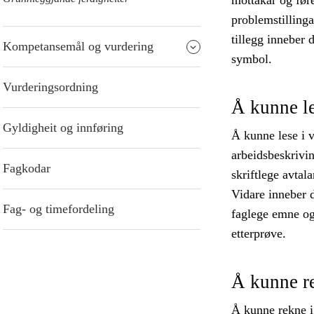
mottakar og før
problemstillinga
tillegg inneber 
Kompetansemål og vurdering
symbol.
Vurderingsordning
Å kunne l
Gyldigheit og innføring
Å kunne lese i v
arbeidsbeskrivin
Fagkodar
skriftlege avtal
Vidare inneber d
Fag- og timefordeling
faglege emne og 
etterprøve.
Å kunne r
Å kunne rekne i