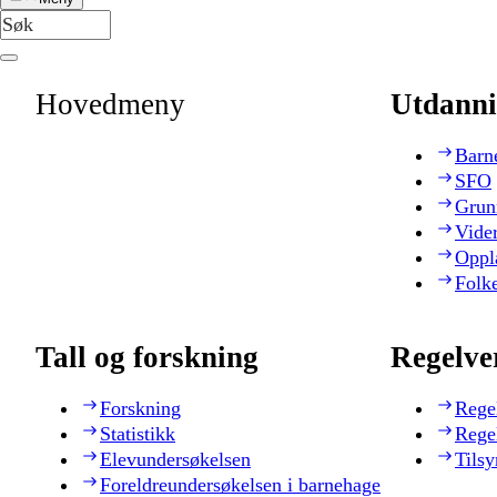
Hovedmeny
Utdanni
Barn
SFO
Grun
Vide
Oppl
Folk
Tall og forskning
Regelve
Forskning
Rege
Statistikk
Rege
Elevundersøkelsen
Tilsy
Foreldreundersøkelsen i barnehage