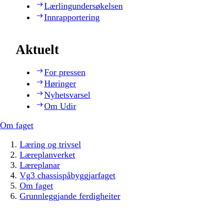
Lærlingundersøkelsen
Innrapportering
Aktuelt
For pressen
Høringer
Nyhetsvarsel
Om Udir
Om faget
Læring og trivsel
Læreplanverket
Læreplanar
Vg3 chassispåbyggjarfaget
Om faget
Grunnleggjande ferdigheiter