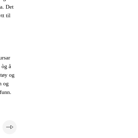
a. Det
t til
ursar
 òg å
ktøy og
n og
funn.
e