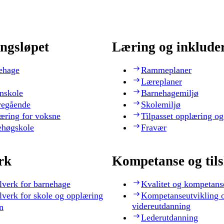
ngsløpet
Læring og inklude
ehage
Rammeplaner
Læreplaner
nskole
Barnehagemiljø
regående
Skolemiljø
æring for voksne
Tilpasset opplæring og
ehøgskole
Fravær
rk
Kompetanse og til
lverk for barnehage
Kvalitet og kompetans
lverk for skole og opplæring
Kompetanseutvikling 
videreutdanning
n
Lederutdanning