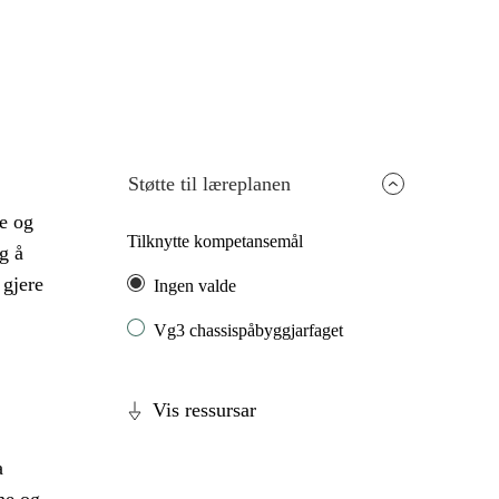
Støtte til læreplanen
re og
Tilknytte kompetansemål
g å
 gjere
Ingen valde
Vg3 chassispåbyggjarfaget
Vis ressursar
a