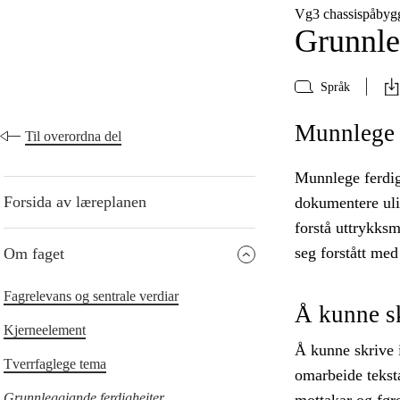
Vg3 chassispåbyg
Grunnle
Språk
Munnlege f
Til overordna del
Munnlege ferdigh
Forsida av læreplanen
dokumentere uli
forstå uttrykksm
seg forstått med
Om faget
Fagrelevans og sentrale verdiar
Å kunne s
Kjerneelement
Å kunne skrive 
Tverrfaglege tema
omarbeide teksta
Grunnleggjande ferdigheiter