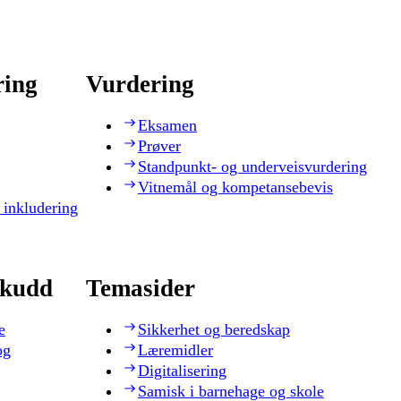
ring
Vurdering
Eksamen
Prøver
Standpunkt- og underveisvurdering
Vitnemål og kompetansebevis
 inkludering
skudd
Temasider
e
Sikkerhet og beredskap
og
Læremidler
Digitalisering
Samisk i barnehage og skole