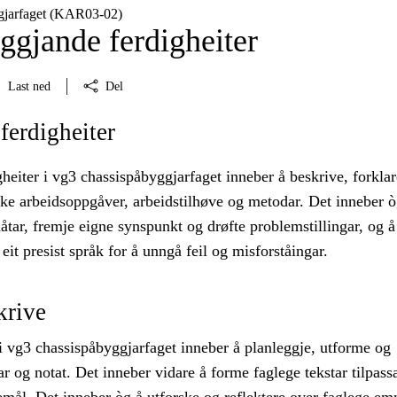
gjarfaget (KAR03‑02)
ggjande ferdigheiter
Last ned
Del
erdigheiter
eiter i vg3 chassispåbyggjarfaget inneber å beskrive, forkla
ke arbeidsoppgåver, arbeidstilhøve og metodar. Det inneber ò
åtar, fremje eigne synspunkt og drøfte problemstillingar, og å
 eit presist språk for å unngå feil og misforståingar.
krive
i vg3 chassispåbyggjarfaget inneber å planleggje, utforme og
r og notat. Det inneber vidare å forme faglege tekstar tilpass