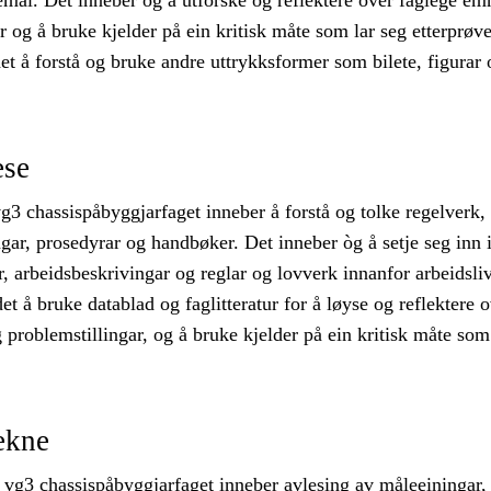
emål. Det inneber òg å utforske og reflektere over faglege em
r og å bruke kjelder på ein kritisk måte som lar seg etterprøve
det å forstå og bruke andre uttrykksformer som bilete, figurar 
ese
g3 chassispåbyggjarfaget inneber å forstå og tolke regelverk,
gar, prosedyrar og handbøker. Det inneber òg å setje seg inn 
ar, arbeidsbeskrivingar og reglar og lovverk innanfor arbeidsliv
et å bruke datablad og faglitteratur for å løyse og reflektere 
problemstillingar, og å bruke kjelder på ein kritisk måte som
ekne
 vg3 chassispåbyggjarfaget inneber avlesing av måleeiningar,