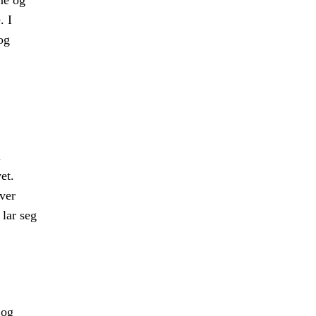
ne og
. I
og
i
et.
over
 lar seg
 og