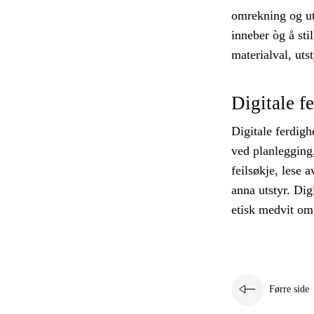
omrekning og utr
inneber òg å sti
materialval, uts
Digitale f
Digitale ferdigh
ved planlegging
feilsøkje, lese 
anna utstyr. Dig
etisk medvit om 
Førre side