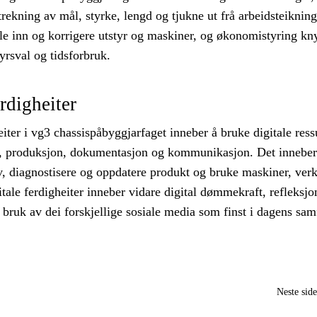
ekning av mål, styrke, lengd og tjukne ut frå arbeidsteikning
lle inn og korrigere utstyr og maskiner, og økonomistyring knyt
tyrsval og tidsforbruk.
erdigheiter
eiter i vg3 chassispåbyggjarfaget inneber å bruke digitale ress
, produksjon, dokumentasjon og kommunikasjon. Det inneber
av, diagnostisere og oppdatere produkt og bruke maskiner, ver
itale ferdigheiter inneber vidare digital dømmekraft, refleksjo
bruk av dei forskjellige sosiale media som finst i dagens sam
Neste sid