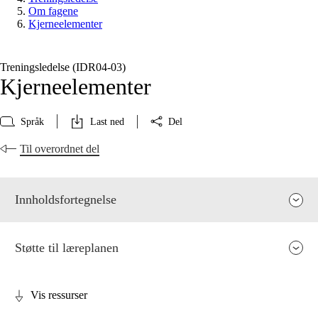
Om fagene
Kjerneelementer
Treningsledelse (IDR04‑03)
Kjerneelementer
Språk
Last ned
Del
Til overordnet del
Innholdsfortegnelse
Støtte til læreplanen
Vis ressurser
Fagenes relevans og sentrale verdier