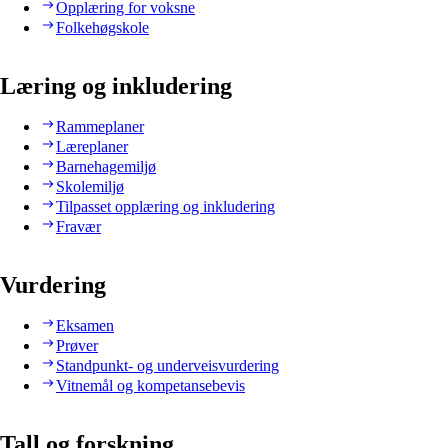
Opplæring for voksne
Folkehøgskole
Læring og inkludering
Rammeplaner
Læreplaner
Barnehagemiljø
Skolemiljø
Tilpasset opplæring og inkludering
Fravær
Vurdering
Eksamen
Prøver
Standpunkt- og underveisvurdering
Vitnemål og kompetansebevis
Tall og forskning