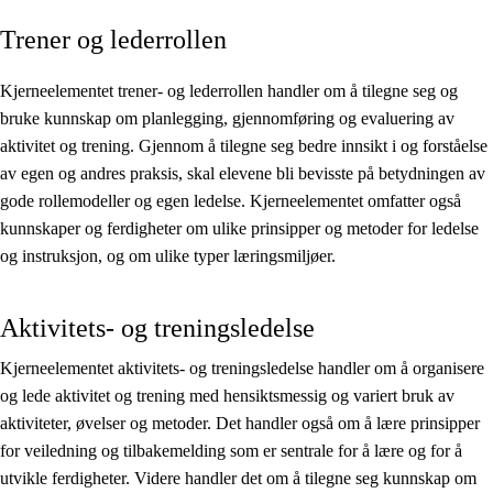
Trener og lederrollen
Kjerneelementer
Tverrfaglige temaer
Kjerneelementet trener- og lederrollen handler om å tilegne seg og
bruke kunnskap om planlegging, gjennomføring og evaluering av
Grunnleggende ferdigheter
aktivitet og trening. Gjennom å tilegne seg bedre innsikt i og forståelse
av egen og andres praksis, skal elevene bli bevisste på betydningen av
gode rollemodeller og egen ledelse. Kjerneelementet omfatter også
kunnskaper og ferdigheter om ulike prinsipper og metoder for ledelse
og instruksjon, og om ulike typer læringsmiljøer.
Aktivitets- og treningsledelse
Kjerneelementet aktivitets- og treningsledelse handler om å organisere
og lede aktivitet og trening med hensiktsmessig og variert bruk av
aktiviteter, øvelser og metoder. Det handler også om å lære prinsipper
for veiledning og tilbakemelding som er sentrale for å lære og for å
utvikle ferdigheter. Videre handler det om å tilegne seg kunnskap om