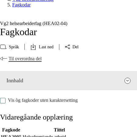
Fagkodar
Vg2 helsearbeiderfag (HEA02‑04)
Fagkodar
Språk
Last ned
Del
Til overordna del
Innhald
Vis òg fagkoder uten karaktersetting
Vidaregåande opplæring
Fagkode
Tittel
Fagrelevans og sentrale verdiar
HEA2005
Helsefremjande arbeid