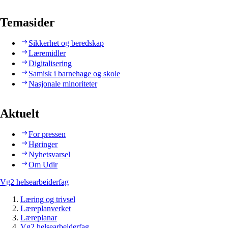
Temasider
Sikkerhet og beredskap
Læremidler
Digitalisering
Samisk i barnehage og skole
Nasjonale minoriteter
Aktuelt
For pressen
Høringer
Nyhetsvarsel
Om Udir
Vg2 helsearbeiderfag
Læring og trivsel
Læreplanverket
Læreplanar
Vg2 helsearbeiderfag