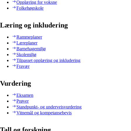
Opplæring for voksne
Folkehøgskole
Læring og inkludering
Rammeplaner
Læreplaner
Barnehagemiljø
Skolemiljø
Tilpasset opplæring og inkludering
Fravær
Vurdering
Eksamen
Prøver
Standpunkt- og underveisvurdering
Vitnemål og kompetansebevis
Tall og forskning