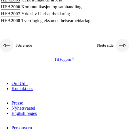
Kjerneelement
HEA2006
Kommunikasjon og samhandling
HEA2007
Yrkesliv i helsearbeidarfag
Tverrfaglege tema
HEA2008
Tverrfagleg eksamen helsearbeidarfag
Grunnleggjande ferdigheiter
Førre side
Neste side
Til toppen
Om Udir
Kontakt oss
Presse
Nyhetsvarsel
English pages
Personvern