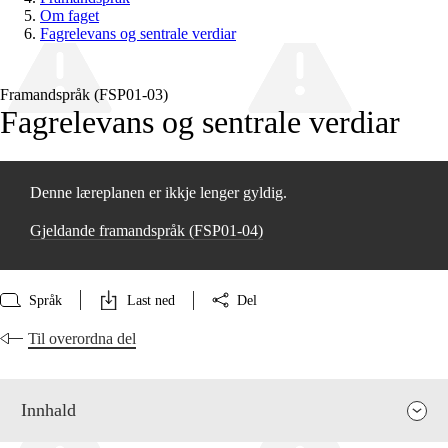
Om faget
Fagrelevans og sentrale verdiar
Framandspråk (FSP01‑03)
Fagrelevans og sentrale verdiar
Denne læreplanen er ikkje lenger gyldig.
Gjeldande framandspråk (FSP01‑04)
Språk
Last ned
Del
Til overordna del
Innhald