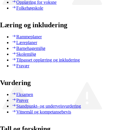
Opplæring for voksne
Folkehøgskole
Læring og inkludering
Rammeplaner
Læreplaner
Barnehagemiljø
Skolemiljø
Tilpasset opplæring og inkludering
Fravær
Vurdering
Eksamen
Prøver
Standpunkt- og underveisvurdering
Vitnemål og kompetansebevis
Tall og forskning