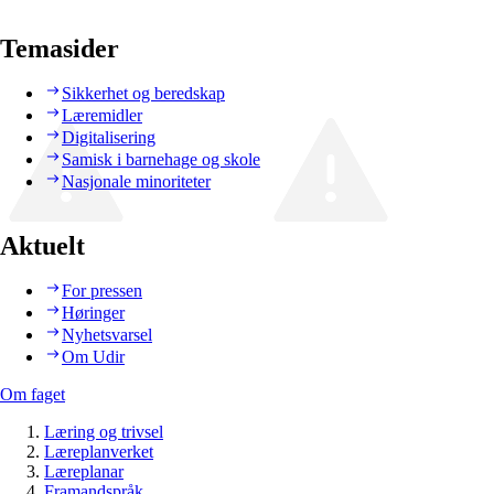
Temasider
Sikkerhet og beredskap
Læremidler
Digitalisering
Samisk i barnehage og skole
Nasjonale minoriteter
Aktuelt
For pressen
Høringer
Nyhetsvarsel
Om Udir
Om faget
Læring og trivsel
Læreplanverket
Læreplanar
Framandspråk