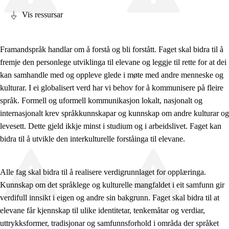
Vis ressursar
Framandspråk handlar om å forstå og bli forstått. Faget skal bidra til å
fremje den personlege utviklinga til elevane og leggje til rette for at dei
Fagrelevans og sentrale verdiar
kan samhandle med og oppleve glede i møte med andre menneske og
Kjerneelement
kulturar. I ei globalisert verd har vi behov for å kommunisere på fleire
språk. Formell og uformell kommunikasjon lokalt, nasjonalt og
Tverrfaglege tema
internasjonalt krev språkkunnskapar og kunnskap om andre kulturar og
Grunnleggjande ferdigheiter
levesett. Dette gjeld ikkje minst i studium og i arbeidslivet. Faget kan
bidra til å utvikle den interkulturelle forståinga til elevane.
Alle fag skal bidra til å realisere verdigrunnlaget for opplæringa.
Kunnskap om det språklege og kulturelle mangfaldet i eit samfunn gir
verdifull innsikt i eigen og andre sin bakgrunn. Faget skal bidra til at
elevane får kjennskap til ulike identitetar, tenkemåtar og verdiar,
uttrykksformer, tradisjonar og samfunnsforhold i områda der språket