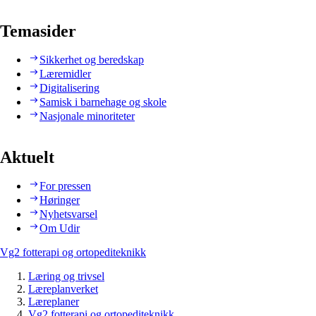
Temasider
Sikkerhet og beredskap
Læremidler
Digitalisering
Samisk i barnehage og skole
Nasjonale minoriteter
Aktuelt
For pressen
Høringer
Nyhetsvarsel
Om Udir
Vg2 fotterapi og ortopediteknikk
Læring og trivsel
Læreplanverket
Læreplaner
Vg2 fotterapi og ortopediteknikk