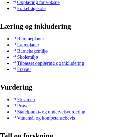
Opplæring for voksne
Folkehøgskole
Læring og inkludering
Rammeplaner
Læreplaner
Barnehagemiljø
Skolemiljø
Tilpasset opplæring og inkludering
Fravær
Vurdering
Eksamen
Prøver
Standpunkt- og underveisvurdering
Vitnemål og kompetansebevis
Tall og forskning