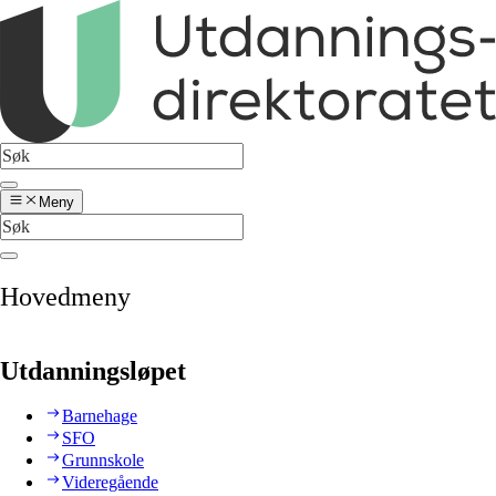
Meny
Hovedmeny
Utdanningsløpet
Barnehage
SFO
Grunnskole
Videregående