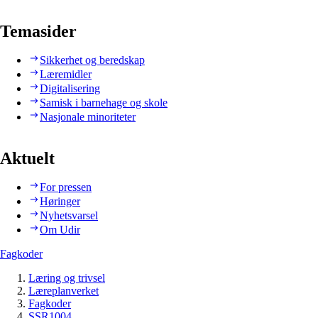
Temasider
Sikkerhet og beredskap
Læremidler
Digitalisering
Samisk i barnehage og skole
Nasjonale minoriteter
Aktuelt
For pressen
Høringer
Nyhetsvarsel
Om Udir
Fagkoder
Læring og trivsel
Læreplanverket
Fagkoder
SSR1004