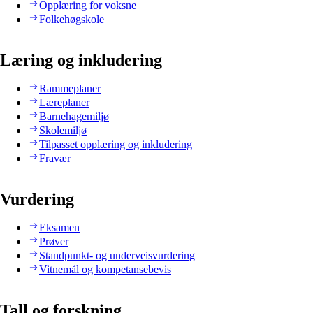
Opplæring for voksne
Folkehøgskole
Læring og inkludering
Rammeplaner
Læreplaner
Barnehagemiljø
Skolemiljø
Tilpasset opplæring og inkludering
Fravær
Vurdering
Eksamen
Prøver
Standpunkt- og underveisvurdering
Vitnemål og kompetansebevis
Tall og forskning