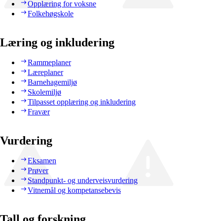
Opplæring for voksne
Folkehøgskole
Læring og inkludering
Rammeplaner
Læreplaner
Barnehagemiljø
Skolemiljø
Tilpasset opplæring og inkludering
Fravær
Vurdering
Eksamen
Prøver
Standpunkt- og underveisvurdering
Vitnemål og kompetansebevis
Tall og forskning