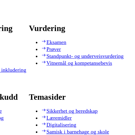
ring
Vurdering
Eksamen
Prøver
Standpunkt- og underveisvurdering
Vitnemål og kompetansebevis
 inkludering
skudd
Temasider
e
Sikkerhet og beredskap
og
Læremidler
Digitalisering
Samisk i barnehage og skole