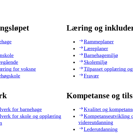
ngsløpet
Læring og inklude
ehage
Rammeplaner
Læreplaner
nskole
Barnehagemiljø
regående
Skolemiljø
æring for voksne
Tilpasset opplæring og
ehøgskole
Fravær
rk
Kompetanse og til
lverk for barnehage
Kvalitet og kompetans
lverk for skole og opplæring
Kompetanseutvikling 
videreutdanning
n
Lederutdanning