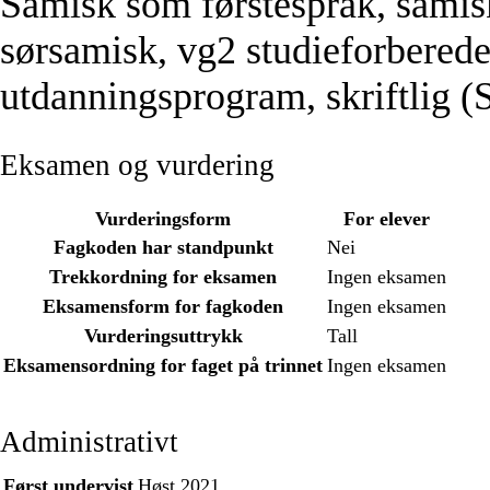
Samisk som førstespråk, samis
sørsamisk, vg2 studieforbered
utdanningsprogram, skriftlig 
Eksamen og vurdering
Vurderingsform
For elever
Fagkoden har standpunkt
Nei
Trekkordning for eksamen
Ingen eksamen
Eksamensform for fagkoden
Ingen eksamen
Vurderingsuttrykk
Tall
Eksamensordning for faget på trinnet
Ingen eksamen
Administrativt
Først undervist
Høst 2021