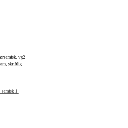
sørsamisk, vg2
m, skriftlig
 samisk 1,