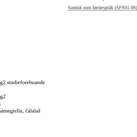
Samisk som førstespråk (SFS01‑06
vg2 studieforebuande
vg2
g
sámegiella, čálalaš