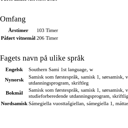
Omfang
Årstimer
103 Timer
Påført vitnemål
206 Timer
Fagets navn på ulike språk
Engelsk
Southern Sami 1st language, w
Samisk som førstespråk, samisk 1, sørsamisk, 
Nynorsk
utdanningsprogram, skriftleg
Samisk som førstespråk, samisk 1, sørsamisk, 
Bokmål
studieforberedende utdanningsprogram, skriftli
Nordsamisk
Sámegiella vuosttašgiellan, sámegiella 1, mátta