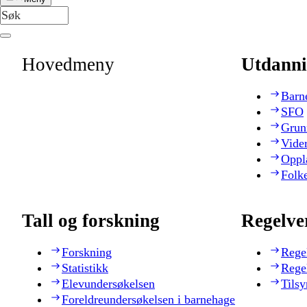
Hovedmeny
Utdanni
Barn
SFO
Grun
Vide
Oppl
Folk
Tall og forskning
Regelve
Forskning
Rege
Statistikk
Rege
Elevundersøkelsen
Tilsy
Foreldreundersøkelsen i barnehage