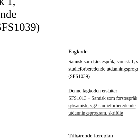
k 1,
ende
(SFS1039)
Fagkode
Samisk som førstespråk, samisk 1, 
studieforberedende utdanningsprogra
(SFS1039)
Denne fagkoden erstatter
SFS1013 – Samisk som førstespråk,
sørsamisk, vg2 studieforberedende
utdanningsprogram, skriftlig
Tilhørende læreplan