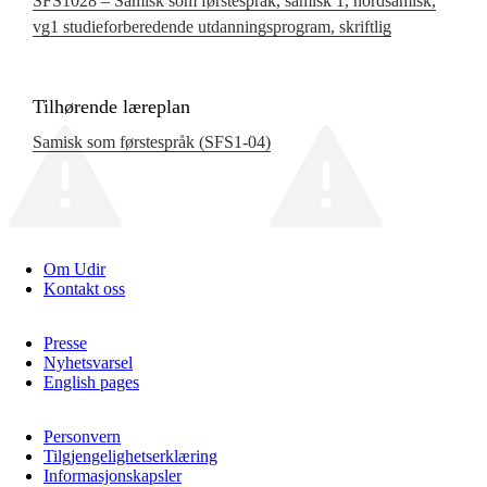
SFS1028 – Samisk som førstespråk, samisk 1, nordsamisk,
vg1 studieforberedende utdanningsprogram, skriftlig
Tilhørende læreplan
Samisk som førstespråk (SFS1‑04)
Om Udir
Kontakt oss
Presse
Nyhetsvarsel
English pages
Personvern
Tilgjengelighetserklæring
Informasjonskapsler