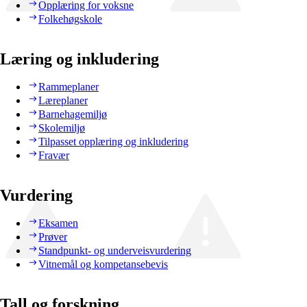
Opplæring for voksne
Folkehøgskole
Læring og inkludering
Rammeplaner
Læreplaner
Barnehagemiljø
Skolemiljø
Tilpasset opplæring og inkludering
Fravær
Vurdering
Eksamen
Prøver
Standpunkt- og underveisvurdering
Vitnemål og kompetansebevis
Tall og forskning