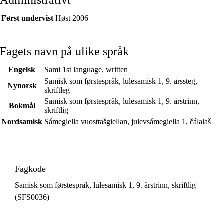
Administrativt
Først undervist
Høst 2006
Fagets navn på ulike språk
Engelsk
Sami 1st language, written
Samisk som førstespråk, lulesamisk 1, 9. årssteg,
Nynorsk
skriftleg
Samisk som førstespråk, lulesamisk 1, 9. årstrinn,
Bokmål
skriftlig
Nordsamisk
Sámegiella vuosttašgiellan, julevsámegiella 1, čálalaš
Fagkode
Samisk som førstespråk, lulesamisk 1, 9. årstrinn, skriftlig
(SFS0036)