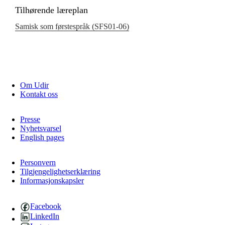
Tilhørende læreplan
Samisk som førstespråk (SFS01‑06)
Om Udir
Kontakt oss
Presse
Nyhetsvarsel
English pages
Personvern
Tilgjengelighetserklæring
Informasjonskapsler
Facebook
LinkedIn