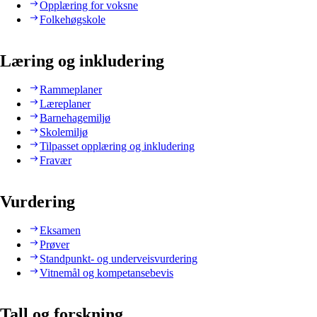
Opplæring for voksne
Folkehøgskole
Læring og inkludering
Rammeplaner
Læreplaner
Barnehagemiljø
Skolemiljø
Tilpasset opplæring og inkludering
Fravær
Vurdering
Eksamen
Prøver
Standpunkt- og underveisvurdering
Vitnemål og kompetansebevis
Tall og forskning