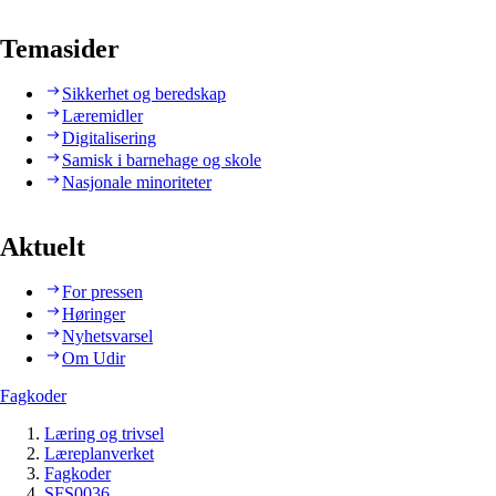
Temasider
Sikkerhet og beredskap
Læremidler
Digitalisering
Samisk i barnehage og skole
Nasjonale minoriteter
Aktuelt
For pressen
Høringer
Nyhetsvarsel
Om Udir
Fagkoder
Læring og trivsel
Læreplanverket
Fagkoder
SFS0036