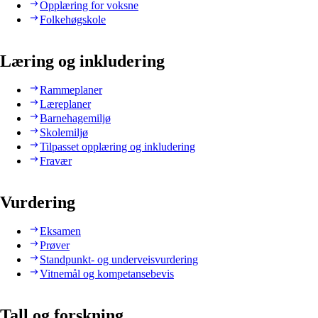
Opplæring for voksne
Folkehøgskole
Læring og inkludering
Rammeplaner
Læreplaner
Barnehagemiljø
Skolemiljø
Tilpasset opplæring og inkludering
Fravær
Vurdering
Eksamen
Prøver
Standpunkt- og underveisvurdering
Vitnemål og kompetansebevis
Tall og forskning