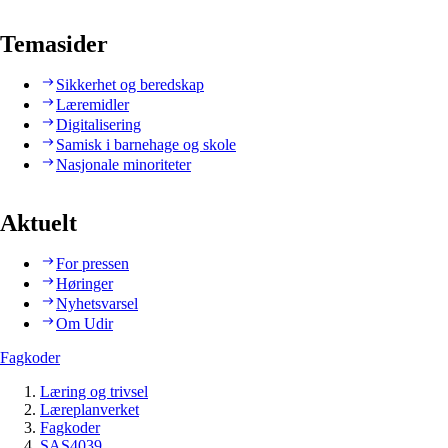
Temasider
Sikkerhet og beredskap
Læremidler
Digitalisering
Samisk i barnehage og skole
Nasjonale minoriteter
Aktuelt
For pressen
Høringer
Nyhetsvarsel
Om Udir
Fagkoder
Læring og trivsel
Læreplanverket
Fagkoder
SAS4039