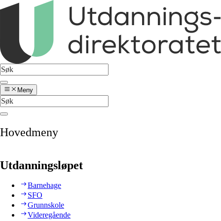
Meny
Hovedmeny
Utdanningsløpet
Barnehage
SFO
Grunnskole
Videregående