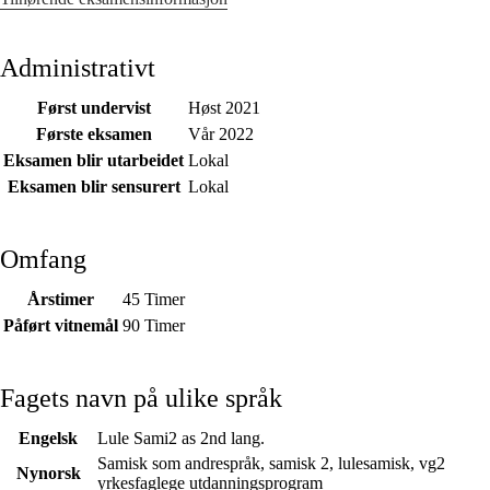
Administrativt
Først undervist
Høst 2021
Første eksamen
Vår 2022
Eksamen blir utarbeidet
Lokal
Eksamen blir sensurert
Lokal
Omfang
Årstimer
45 Timer
Påført vitnemål
90 Timer
Fagets navn på ulike språk
Engelsk
Lule Sami2 as 2nd lang.
Samisk som andrespråk, samisk 2, lulesamisk, vg2
Nynorsk
yrkesfaglege utdanningsprogram