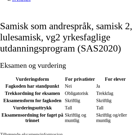
Samisk som andrespråk, samisk 2,
lulesamisk, vg2 yrkesfaglige
utdanningsprogram (SAS2020)
Eksamen og vurdering
Vurderingsform
For privatister
For elever
Fagkoden har standpunkt
Nei
Ja
Trekkordning for eksamen
Obligatorisk
Trekkfag
Eksamensform for fagkoden
Skriftlig
Skriftlig
Vurderingsuttrykk
Tall
Tall
Eksamensordning for faget på
Skriftlig og
Skriftlig og/eller
trinnet
muntlig
muntlig
Tilhørende eksamensinformasjon