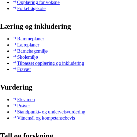
Opplæring for voksne
Folkehøgskole
Læring og inkludering
Rammeplaner
Læreplaner
Barnehagemiljø
Skolemiljø
Tilpasset opplæring og inkludering
Fravær
Vurdering
Eksamen
Prøver
Standpunkt- og underveisvurdering
Vitnemål og kompetansebevis
Tall og forskning