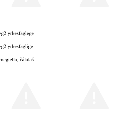
vg2 yrkesfaglege
vg2 yrkesfaglige
megiella, čálalaš