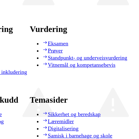
ring
Vurdering
Eksamen
Prøver
Standpunkt- og underveisvurdering
Vitnemål og kompetansebevis
 inkludering
skudd
Temasider
e
Sikkerhet og beredskap
og
Læremidler
Digitalisering
Samisk i barnehage og skole