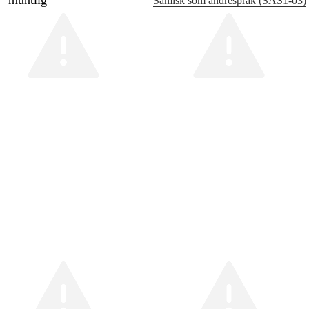
muntlig
Samisk som andrespråk (SAS1‑03)