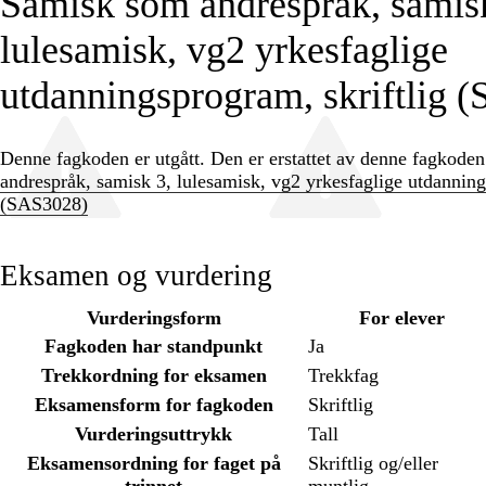
Samisk som andrespråk, samis
lulesamisk, vg2 yrkesfaglige
utdanningsprogram, skriftlig 
Denne fagkoden er utgått. Den er erstattet av denne fagkode
andrespråk, samisk 3, lulesamisk, vg2 yrkesfaglige utdannin
(SAS3028)
Eksamen og vurdering
Vurderingsform
For elever
Fagkoden har standpunkt
Ja
Trekkordning for eksamen
Trekkfag
Eksamensform for fagkoden
Skriftlig
Vurderingsuttrykk
Tall
Eksamensordning for faget på
Skriftlig og/eller