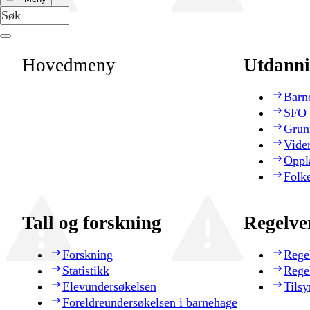
Hovedmeny
Utdanni
Barn
SFO
Grun
Vide
Oppl
Folk
Tall og forskning
Regelve
Forskning
Rege
Statistikk
Rege
Elevundersøkelsen
Tilsy
Foreldreundersøkelsen i barnehage