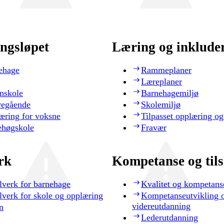
ngsløpet
Læring og inklude
ehage
Rammeplaner
Læreplaner
nskole
Barnehagemiljø
regående
Skolemiljø
æring for voksne
Tilpasset opplæring og
ehøgskole
Fravær
rk
Kompetanse og til
lverk for barnehage
Kvalitet og kompetans
lverk for skole og opplæring
Kompetanseutvikling 
videreutdanning
n
Lederutdanning