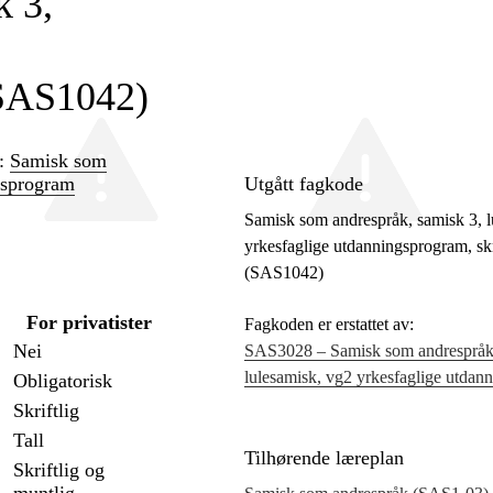
k 3,
(SAS1042)
n:
Samisk som
gsprogram
Utgått fagkode
Samisk som andrespråk, samisk 3, l
yrkesfaglige utdanningsprogram, skr
(SAS1042)
For privatister
Fagkoden er erstattet av:
Nei
SAS3028 – Samisk som andrespråk,
lulesamisk, vg2 yrkesfaglige utdan
Obligatorisk
Skriftlig
Tall
Tilhørende læreplan
Skriftlig og