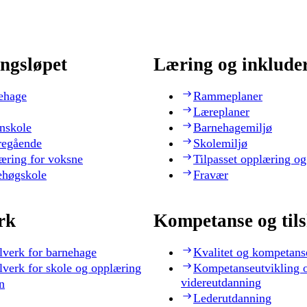
ngsløpet
Læring og inklude
ehage
Rammeplaner
Læreplaner
nskole
Barnehagemiljø
regående
Skolemiljø
æring for voksne
Tilpasset opplæring og
ehøgskole
Fravær
rk
Kompetanse og til
lverk for barnehage
Kvalitet og kompetans
lverk for skole og opplæring
Kompetanseutvikling 
videreutdanning
n
Lederutdanning