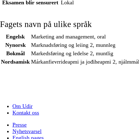
Eksamen blir sensurert
Lokal
Fagets navn på ulike språk
Engelsk
Marketing and management, oral
Nynorsk
Marknadsføring og leiing 2, munnleg
Bokmål
Markedsføring og ledelse 2, muntlig
Nordsamisk
Márkanfievrrideapmi ja jođiheapmi 2, njálmmá
Om Udir
Kontakt oss
Presse
Nyhetsvarsel
English pages