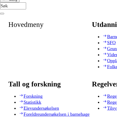
Hovedmeny
Utdanni
Barn
SFO
Grun
Vide
Oppl
Folk
Tall og forskning
Regelve
Forskning
Rege
Statistikk
Rege
Elevundersøkelsen
Tilsy
Foreldreundersøkelsen i barnehage