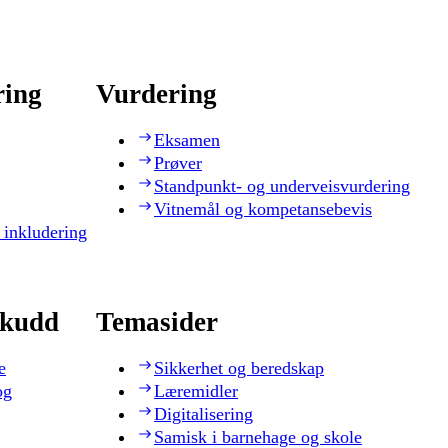
ring
Vurdering
Eksamen
Prøver
Standpunkt- og underveisvurdering
Vitnemål og kompetansebevis
 inkludering
skudd
Temasider
e
Sikkerhet og beredskap
og
Læremidler
Digitalisering
Samisk i barnehage og skole