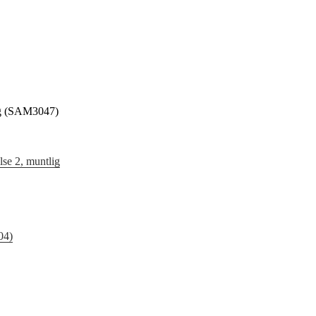
lig (SAM3047)
se 2, muntlig
04)