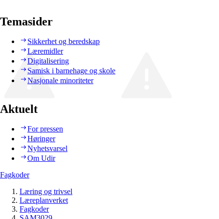
Temasider
Sikkerhet og beredskap
Læremidler
Digitalisering
Samisk i barnehage og skole
Nasjonale minoriteter
Aktuelt
For pressen
Høringer
Nyhetsvarsel
Om Udir
Fagkoder
Læring og trivsel
Læreplanverket
Fagkoder
SAM3029