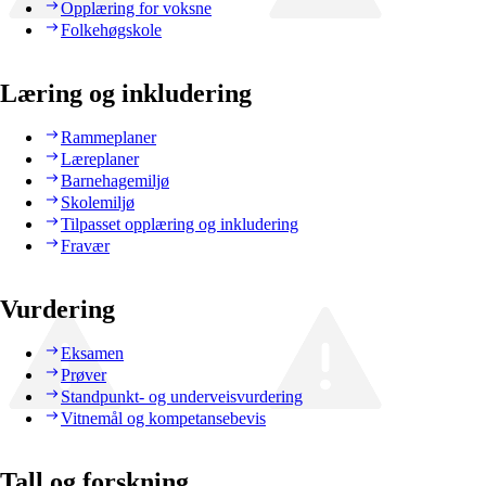
Opplæring for voksne
Folkehøgskole
Læring og inkludering
Rammeplaner
Læreplaner
Barnehagemiljø
Skolemiljø
Tilpasset opplæring og inkludering
Fravær
Vurdering
Eksamen
Prøver
Standpunkt- og underveisvurdering
Vitnemål og kompetansebevis
Tall og forskning