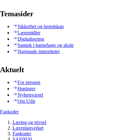
Temasider
Sikkerhet og beredskap
Læremidler
Digitalisering
Samisk i barnehage og skole
Nasjonale minoriteter
Aktuelt
For pressen
Høringer
Nyhetsvarsel
Om Udir
Fagkoder
Læring og trivsel
Læreplanverket
Fagkoder
SAF0020