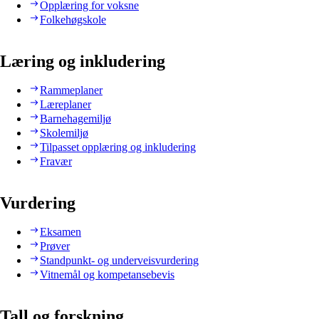
Opplæring for voksne
Folkehøgskole
Læring og inkludering
Rammeplaner
Læreplaner
Barnehagemiljø
Skolemiljø
Tilpasset opplæring og inkludering
Fravær
Vurdering
Eksamen
Prøver
Standpunkt- og underveisvurdering
Vitnemål og kompetansebevis
Tall og forskning