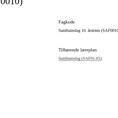
F0010)
Fagkode
Samfunnsfag 10. årstrinn (SAF001
Tilhørende læreplan
Samfunnsfag (SAF01‑05)