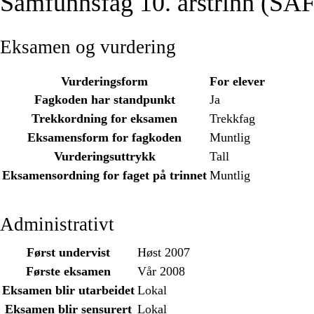
Samfunnsfag 10. årstrinn (SA
Eksamen og vurdering
Vurderingsform
For elever
Fagkoden har standpunkt
Ja
Trekkordning for eksamen
Trekkfag
Eksamensform for fagkoden
Muntlig
Vurderingsuttrykk
Tall
Eksamensordning for faget på trinnet
Muntlig
Administrativt
Først undervist
Høst 2007
Første eksamen
Vår 2008
Eksamen blir utarbeidet
Lokal
Eksamen blir sensurert
Lokal