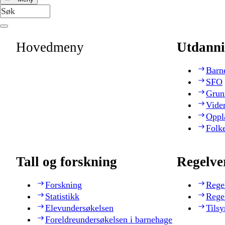
Hovedmeny
Utdanni
Barn
SFO
Grun
Vide
Oppl
Folk
Tall og forskning
Regelve
Forskning
Rege
Statistikk
Rege
Elevundersøkelsen
Tilsy
Foreldreundersøkelsen i barnehage