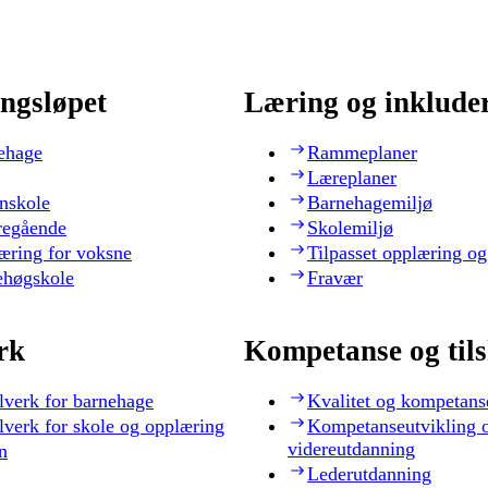
ngsløpet
Læring og inklude
ehage
Rammeplaner
Læreplaner
nskole
Barnehagemiljø
regående
Skolemiljø
æring for voksne
Tilpasset opplæring og
ehøgskole
Fravær
rk
Kompetanse og til
lverk for barnehage
Kvalitet og kompetans
lverk for skole og opplæring
Kompetanseutvikling 
videreutdanning
n
Lederutdanning