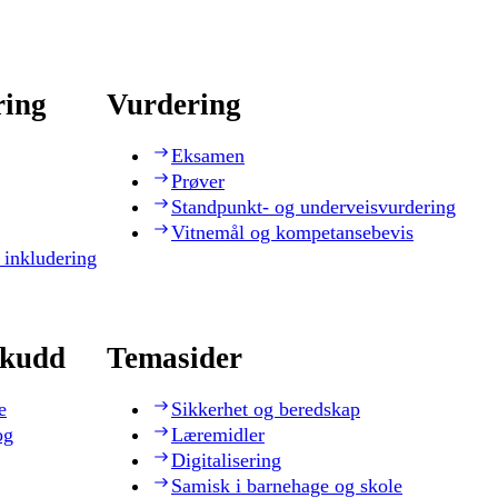
ring
Vurdering
Eksamen
Prøver
Standpunkt- og underveisvurdering
Vitnemål og kompetansebevis
 inkludering
skudd
Temasider
e
Sikkerhet og beredskap
og
Læremidler
Digitalisering
Samisk i barnehage og skole