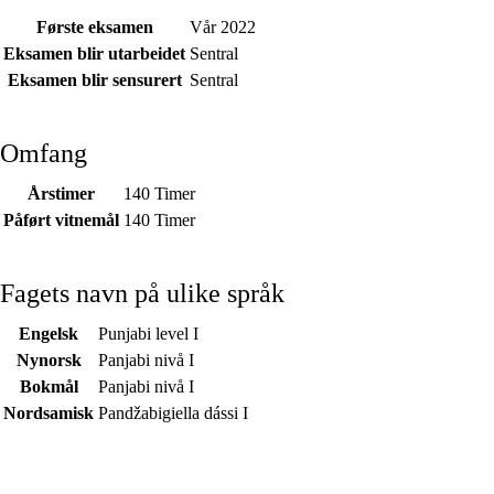
Første eksamen
Vår 2022
Eksamen blir utarbeidet
Sentral
Eksamen blir sensurert
Sentral
Omfang
Årstimer
140 Timer
Påført vitnemål
140 Timer
Fagets navn på ulike språk
Engelsk
Punjabi level I
Nynorsk
Panjabi nivå I
Bokmål
Panjabi nivå I
Nordsamisk
Pandžabigiella dássi I