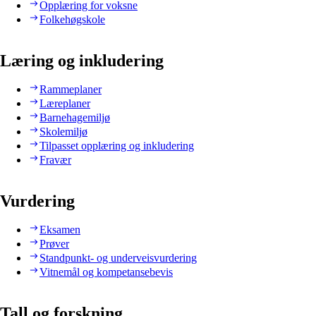
Opplæring for voksne
Folkehøgskole
Læring og inkludering
Rammeplaner
Læreplaner
Barnehagemiljø
Skolemiljø
Tilpasset opplæring og inkludering
Fravær
Vurdering
Eksamen
Prøver
Standpunkt- og underveisvurdering
Vitnemål og kompetansebevis
Tall og forskning