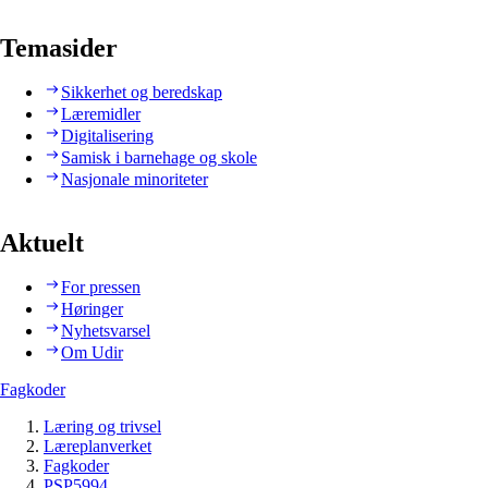
Temasider
Sikkerhet og beredskap
Læremidler
Digitalisering
Samisk i barnehage og skole
Nasjonale minoriteter
Aktuelt
For pressen
Høringer
Nyhetsvarsel
Om Udir
Fagkoder
Læring og trivsel
Læreplanverket
Fagkoder
PSP5994