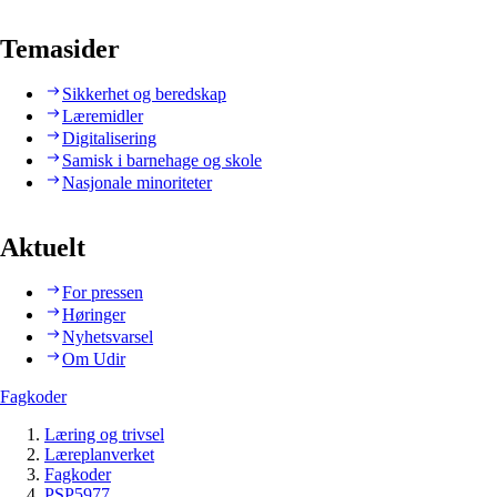
Temasider
Sikkerhet og beredskap
Læremidler
Digitalisering
Samisk i barnehage og skole
Nasjonale minoriteter
Aktuelt
For pressen
Høringer
Nyhetsvarsel
Om Udir
Fagkoder
Læring og trivsel
Læreplanverket
Fagkoder
PSP5977