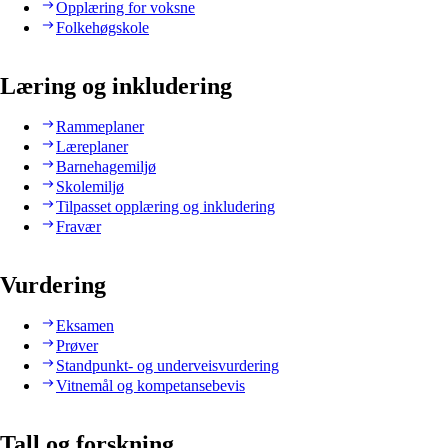
Opplæring for voksne
Folkehøgskole
Læring og inkludering
Rammeplaner
Læreplaner
Barnehagemiljø
Skolemiljø
Tilpasset opplæring og inkludering
Fravær
Vurdering
Eksamen
Prøver
Standpunkt- og underveisvurdering
Vitnemål og kompetansebevis
Tall og forskning