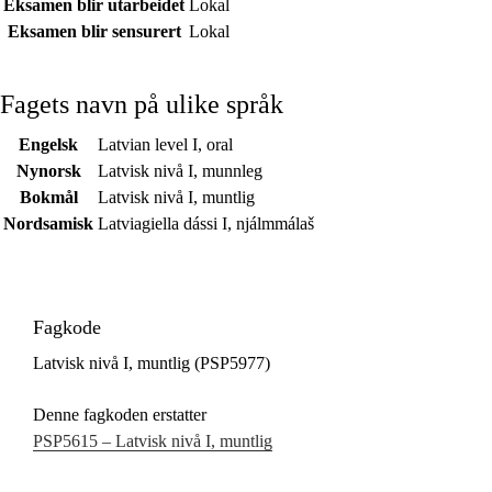
Eksamen blir utarbeidet
Lokal
Eksamen blir sensurert
Lokal
Fagets navn på ulike språk
Engelsk
Latvian level I, oral
Nynorsk
Latvisk nivå I, munnleg
Bokmål
Latvisk nivå I, muntlig
Nordsamisk
Latviagiella dássi I, njálmmálaš
Fagkode
Latvisk nivå I, muntlig (PSP5977)
Denne fagkoden erstatter
PSP5615 – Latvisk nivå I, muntlig