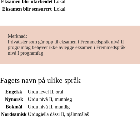
Eksamen blir utarbeidet
Lokal
Eksamen blir sensurert
Lokal
Merknad
Privatister som går opp til eksamen i Fremmedspråk nivå II
programfag behøver ikke avlegge eksamen i Fremmedspråk
nivå I programfag
Fagets navn på ulike språk
Engelsk
Urdu level II, oral
Nynorsk
Urdu nivå II, munnleg
Bokmål
Urdu nivå II, muntlig
Nordsamisk
Urdugiella dássi II, njálmmálaš