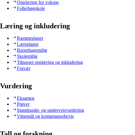
Opplæring for voksne
Folkehøgskole
Læring og inkludering
Rammeplaner
Læreplaner
Barnehagemiljø
Skolemiljø
Tilpasset opplæring og inkludering
Fravær
Vurdering
Eksamen
Prøver
Standpunkt- og underveisvurdering
Vitnemål og kompetansebevis
Tall og forskning