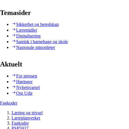
Temasider
Sikkerhet og beredskap
Læremidler
Digitalisering
Samisk i barnehage og skole
Nasjonale minoriteter
Aktuelt
For pressen
Høringer
Nyhetsvarsel
Om Udir
Fagkoder
Læring og trivsel
Læreplanverket
Fagkoder
PSP5937