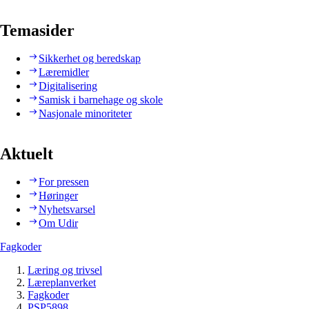
Temasider
Sikkerhet og beredskap
Læremidler
Digitalisering
Samisk i barnehage og skole
Nasjonale minoriteter
Aktuelt
For pressen
Høringer
Nyhetsvarsel
Om Udir
Fagkoder
Læring og trivsel
Læreplanverket
Fagkoder
PSP5898