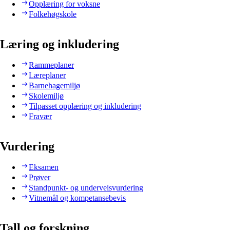
Opplæring for voksne
Folkehøgskole
Læring og inkludering
Rammeplaner
Læreplaner
Barnehagemiljø
Skolemiljø
Tilpasset opplæring og inkludering
Fravær
Vurdering
Eksamen
Prøver
Standpunkt- og underveisvurdering
Vitnemål og kompetansebevis
Tall og forskning