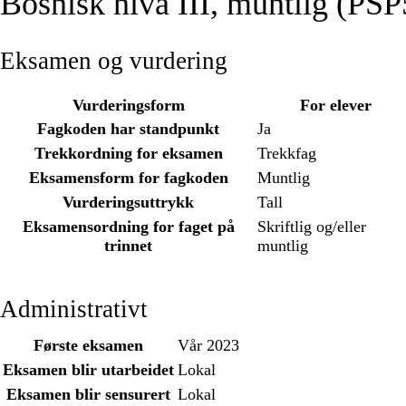
Bosnisk nivå III, muntlig (PS
Eksamen og vurdering
Vurderingsform
For elever
Fagkoden har standpunkt
Ja
Trekkordning for eksamen
Trekkfag
Eksamensform for fagkoden
Muntlig
Vurderingsuttrykk
Tall
Eksamensordning for faget på
Skriftlig og/eller
trinnet
muntlig
Administrativt
Første eksamen
Vår 2023
Eksamen blir utarbeidet
Lokal
Eksamen blir sensurert
Lokal