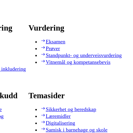
ring
Vurdering
Eksamen
Prøver
Standpunkt- og underveisvurdering
Vitnemål og kompetansebevis
 inkludering
skudd
Temasider
e
Sikkerhet og beredskap
og
Læremidler
Digitalisering
Samisk i barnehage og skole