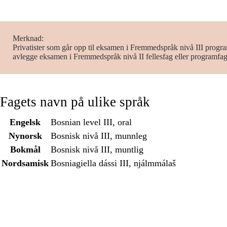
Merknad
Privatister som går opp til eksamen i Fremmedspråk nivå III progr
avlegge eksamen i Fremmedspråk nivå II fellesfag eller programfa
Fagets navn på ulike språk
Engelsk
Bosnian level III, oral
Nynorsk
Bosnisk nivå III, munnleg
Bokmål
Bosnisk nivå III, muntlig
Nordsamisk
Bosniagiella dássi III, njálmmálaš