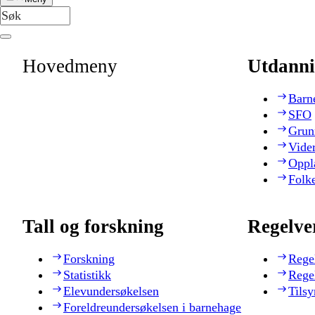
Hovedmeny
Utdanni
Barn
SFO
Grun
Vide
Oppl
Folk
Tall og forskning
Regelve
Forskning
Rege
Statistikk
Rege
Elevundersøkelsen
Tilsy
Foreldreundersøkelsen i barnehage