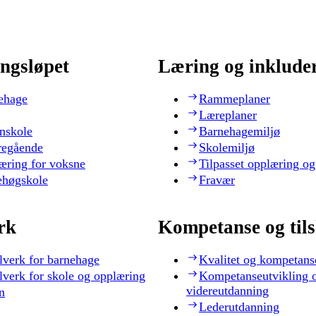
ngsløpet
Læring og inklude
ehage
Rammeplaner
Læreplaner
nskole
Barnehagemiljø
regående
Skolemiljø
æring for voksne
Tilpasset opplæring og
ehøgskole
Fravær
rk
Kompetanse og til
lverk for barnehage
Kvalitet og kompetans
lverk for skole og opplæring
Kompetanseutvikling 
videreutdanning
n
Lederutdanning