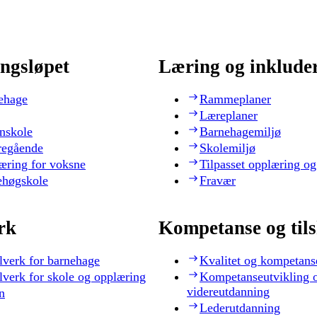
ngsløpet
Læring og inklude
ehage
Rammeplaner
Læreplaner
nskole
Barnehagemiljø
regående
Skolemiljø
æring for voksne
Tilpasset opplæring og
ehøgskole
Fravær
rk
Kompetanse og til
lverk for barnehage
Kvalitet og kompetans
lverk for skole og opplæring
Kompetanseutvikling 
videreutdanning
n
Lederutdanning