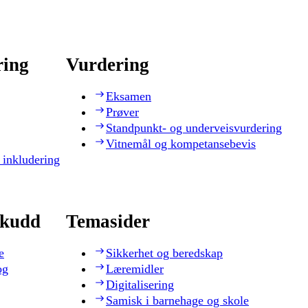
ring
Vurdering
Eksamen
Prøver
Standpunkt- og underveisvurdering
Vitnemål og kompetansebevis
 inkludering
skudd
Temasider
e
Sikkerhet og beredskap
og
Læremidler
Digitalisering
Samisk i barnehage og skole