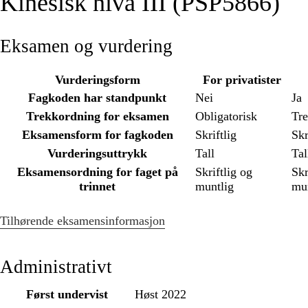
Kinesisk nivå III (PSP5866)
Eksamen og vurdering
Vurderingsform
For privatister
Fagkoden har standpunkt
Nei
Ja
Trekkordning for eksamen
Obligatorisk
Tr
Eksamensform for fagkoden
Skriftlig
Skr
Vurderingsuttrykk
Tall
Tal
Eksamensordning for faget på
Skriftlig og
Skr
trinnet
muntlig
mun
Tilhørende eksamensinformasjon
Administrativt
Først undervist
Høst 2022