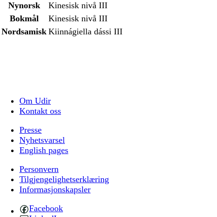
Nynorsk
Kinesisk nivå III
Bokmål
Kinesisk nivå III
Nordsamisk
Kiinnágiella dássi III
Om Udir
Kontakt oss
Presse
Nyhetsvarsel
English pages
Personvern
Tilgjengelighetserklæring
Informasjonskapsler
Facebook