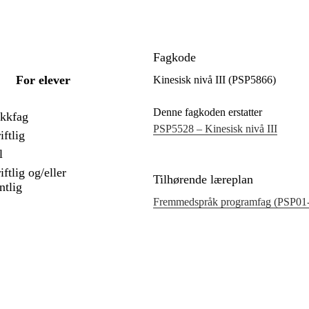
Fagkode
For elever
Kinesisk nivå III (PSP5866)
Denne fagkoden erstatter
ekkfag
PSP5528 – Kinesisk nivå III
iftlig
l
iftlig og/eller
Tilhørende læreplan
tlig
Fremmedspråk programfag (PSP01