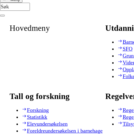
Hovedmeny
Utdanni
Barn
SFO
Grun
Vide
Oppl
Folk
Tall og forskning
Regelve
Forskning
Rege
Statistikk
Rege
Elevundersøkelsen
Tilsy
Foreldreundersøkelsen i barnehage