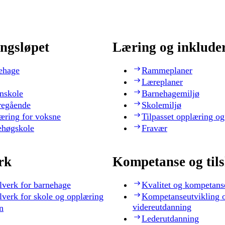
ngsløpet
Læring og inklude
ehage
Rammeplaner
Læreplaner
nskole
Barnehagemiljø
regående
Skolemiljø
æring for voksne
Tilpasset opplæring og
ehøgskole
Fravær
rk
Kompetanse og til
lverk for barnehage
Kvalitet og kompetans
lverk for skole og opplæring
Kompetanseutvikling 
videreutdanning
n
Lederutdanning