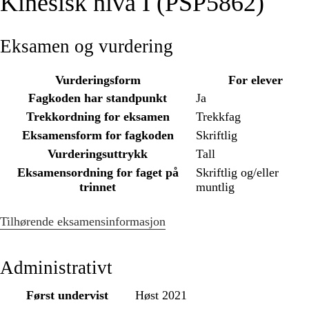
Kinesisk nivå I (PSP5862)
Eksamen og vurdering
Vurderingsform
For elever
Fagkoden har standpunkt
Ja
Trekkordning for eksamen
Trekkfag
Eksamensform for fagkoden
Skriftlig
Vurderingsuttrykk
Tall
Eksamensordning for faget på
Skriftlig og/eller
trinnet
muntlig
Tilhørende eksamensinformasjon
Administrativt
Først undervist
Høst 2021