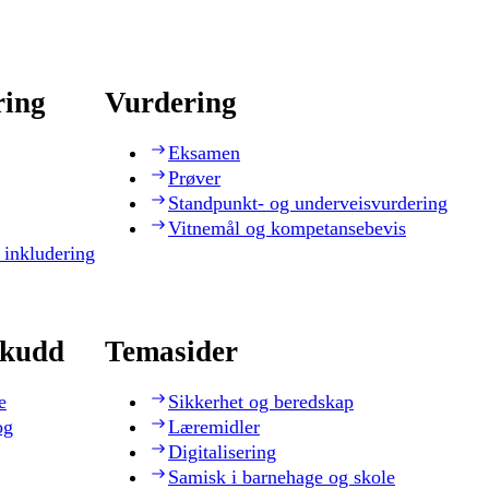
ring
Vurdering
Eksamen
Prøver
Standpunkt- og underveisvurdering
Vitnemål og kompetansebevis
 inkludering
skudd
Temasider
e
Sikkerhet og beredskap
og
Læremidler
Digitalisering
Samisk i barnehage og skole