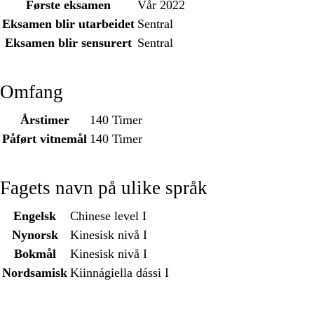
Første eksamen
Vår 2022
Eksamen blir utarbeidet
Sentral
Eksamen blir sensurert
Sentral
Omfang
Årstimer
140 Timer
Påført vitnemål
140 Timer
Fagets navn på ulike språk
Engelsk
Chinese level I
Nynorsk
Kinesisk nivå I
Bokmål
Kinesisk nivå I
Nordsamisk
Kiinnágiella dássi I