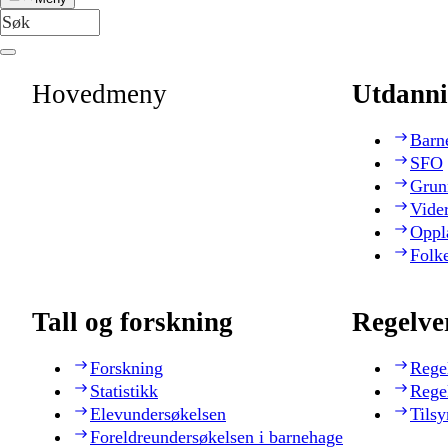
Hovedmeny
Utdanni
Barn
SFO
Grun
Vide
Oppl
Folk
Tall og forskning
Regelve
Forskning
Rege
Statistikk
Rege
Elevundersøkelsen
Tilsy
Foreldreundersøkelsen i barnehage