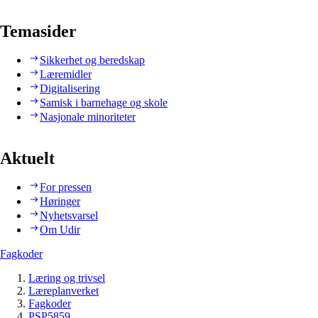
Temasider
Sikkerhet og beredskap
Læremidler
Digitalisering
Samisk i barnehage og skole
Nasjonale minoriteter
Aktuelt
For pressen
Høringer
Nyhetsvarsel
Om Udir
Fagkoder
Læring og trivsel
Læreplanverket
Fagkoder
PSP5859