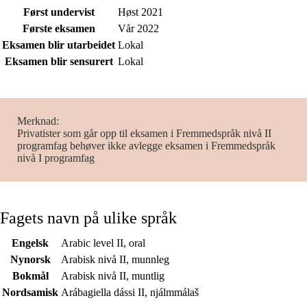
Først undervist
Høst 2021
Første eksamen
Vår 2022
Eksamen blir utarbeidet
Lokal
Eksamen blir sensurert
Lokal
Merknad
Privatister som går opp til eksamen i Fremmedspråk nivå II
programfag behøver ikke avlegge eksamen i Fremmedspråk
nivå I programfag
Fagets navn på ulike språk
Engelsk
Arabic level II, oral
Nynorsk
Arabisk nivå II, munnleg
Bokmål
Arabisk nivå II, muntlig
Nordsamisk
Arábagiella dássi II, njálmmálaš