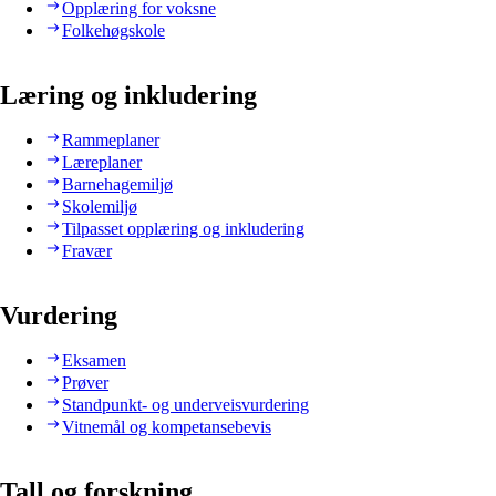
Opplæring for voksne
Folkehøgskole
Læring og inkludering
Rammeplaner
Læreplaner
Barnehagemiljø
Skolemiljø
Tilpasset opplæring og inkludering
Fravær
Vurdering
Eksamen
Prøver
Standpunkt- og underveisvurdering
Vitnemål og kompetansebevis
Tall og forskning