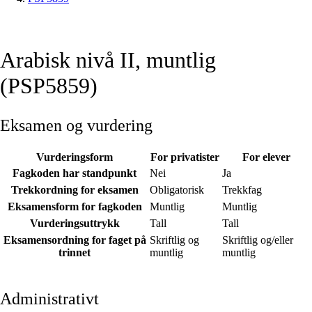
Arabisk nivå II, muntlig
(PSP5859)
Eksamen og vurdering
Vurderingsform
For privatister
For elever
Fagkoden har standpunkt
Nei
Ja
Trekkordning for eksamen
Obligatorisk
Trekkfag
Eksamensform for fagkoden
Muntlig
Muntlig
Vurderingsuttrykk
Tall
Tall
Eksamensordning for faget på
Skriftlig og
Skriftlig og/eller
trinnet
muntlig
muntlig
Administrativt