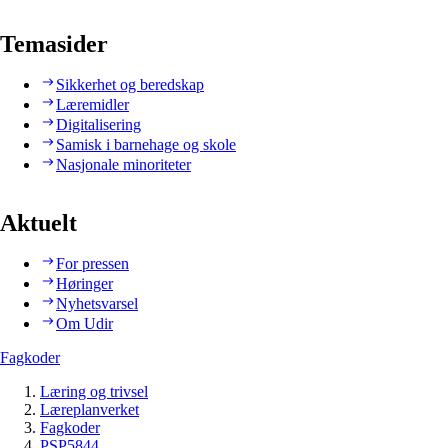
Temasider
Sikkerhet og beredskap
Læremidler
Digitalisering
Samisk i barnehage og skole
Nasjonale minoriteter
Aktuelt
For pressen
Høringer
Nyhetsvarsel
Om Udir
Fagkoder
Læring og trivsel
Læreplanverket
Fagkoder
PSP5844