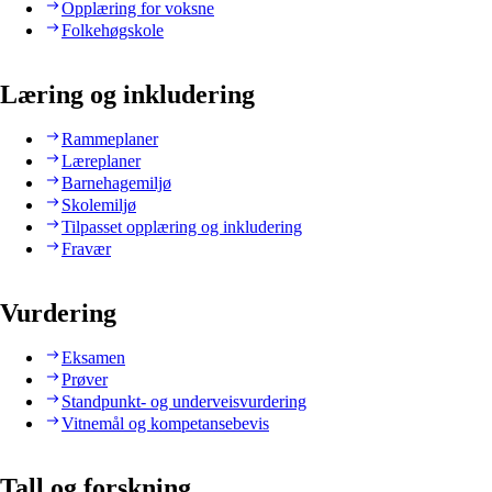
Opplæring for voksne
Folkehøgskole
Læring og inkludering
Rammeplaner
Læreplaner
Barnehagemiljø
Skolemiljø
Tilpasset opplæring og inkludering
Fravær
Vurdering
Eksamen
Prøver
Standpunkt- og underveisvurdering
Vitnemål og kompetansebevis
Tall og forskning