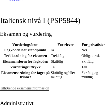
Italiensk nivå I (PSP5844)
Eksamen og vurdering
Vurderingsform
For elever
For privatister
Fagkoden har standpunkt
Ja
Nei
Trekkordning for eksamen
Trekkfag
Obligatorisk
Eksamensform for fagkoden
Skriftlig
Skriftlig
Vurderingsuttrykk
Tall
Tall
Eksamensordning for faget på
Skriftlig og/eller
Skriftlig og
trinnet
muntlig
muntlig
Tilhørende eksamensinformasjon
Administrativt